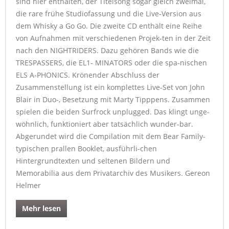
sind hier enthalten, der Titelsong sogar gleich zweimal,
die rare frühe Studiofassung und die Live-Version aus
dem Whisky a Go Go. Die zweite CD enthält eine Reihe
von Aufnahmen mit verschiedenen Projek-ten in der Zeit
nach den NIGHTRIDERS. Dazu gehören Bands wie die
TRESPASSERS, die EL1- MINATORS oder die spa-nischen
ELS A-PHONICS. Krönender Abschluss der
Zusammenstellung ist ein komplettes Live-Set von John
Blair in Duo-, Besetzung mit Marty Tipppens. Zusammen
spielen die beiden Surfrock unplugged. Das klingt unge-
wöhnlich, funktioniert aber tatsächlich wunder-bar.
Abgerundet wird die Compilation mit dem Bear Family-
typischen prallen Booklet, ausführli-chen
Hintergrundtexten und seltenen Bildern und
Memorabilia aus dem Privatarchiv des Musikers. Gereon
Helmer
Mehr lesen