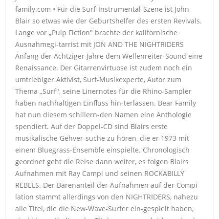
family.com • Für die Surf-Instrumental-Szene ist John
Blair so etwas wie der Geburtshelfer des ersten Revivals.
Lange vor „Pulp Fiction" brachte der kalifornische
Ausnahmegi-tarrist mit JON AND THE NIGHTRIDERS
Anfang der Achtziger Jahre dem Wellenreiter-Sound eine
Renaissance. Der Gitarrenvirtuose ist zudem noch ein
umtriebiger Aktivist, Surf-Musikexperte, Autor zum
Thema „Surf", seine Linernotes für die Rhino-Sampler
haben nachhaltigen Einfluss hin-terlassen. Bear Family
hat nun diesem schillern-den Namen eine Anthologie
spendiert. Auf der Doppel-CD sind Blairs erste
musikalische Gehver-suche zu hören, die er 1973 mit
einem Bluegrass-Ensemble einspielte. Chronologisch
geordnet geht die Reise dann weiter, es folgen Blairs
Aufnahmen mit Ray Campi und seinen ROCKABILLY
REBELS. Der Bärenanteil der Aufnahmen auf der Compi-
lation stammt allerdings von den NIGHTRIDERS, nahezu
alle Titel, die die New-Wave-Surfer ein-gespielt haben,