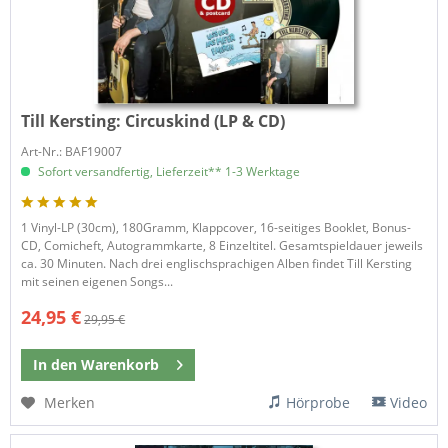
Till Kersting:
Circuskind (LP & CD)
Art-Nr.: BAF19007
Sofort versandfertig, Lieferzeit** 1-3 Werktage
1 Vinyl-LP (30cm), 180Gramm, Klappcover, 16-seitiges Booklet, Bonus-
CD, Comicheft, Autogrammkarte, 8 Einzeltitel. Gesamtspieldauer jeweils
ca. 30 Minuten. Nach drei englischsprachigen Alben findet Till Kersting
mit seinen eigenen Songs...
24,95 €
29,95 €
In den
Warenkorb
Merken
Hörprobe
Video