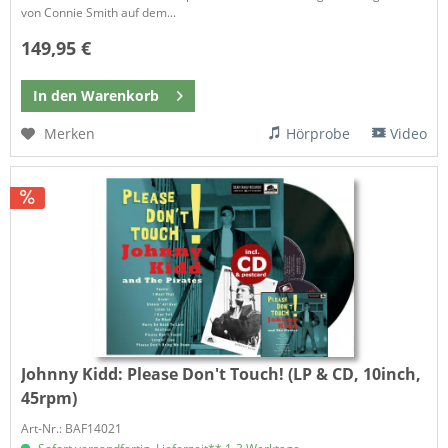
von Connie Smith auf dem...
149,95 €
In den
Warenkorb
Merken
Hörprobe
Video
Johnny Kidd:
Please Don't Touch! (LP & CD, 10inch,
45rpm)
Art-Nr.: BAF14021