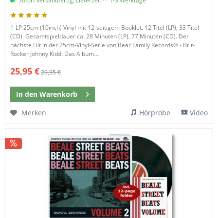
Sofort versandfertig, Lieferzeit** 1-3 Werktage
1-LP 25cm (10inch) Vinyl mit 12-seitigem Booklet, 12 Titel (LP), 33 Titel
(CD). Gesamtspieldauer ca. 28 Minuten (LP), 77 Minuten (CD). Der
nächste Hit in der 25cm-Vinyl-Serie von Bear Family Records® - Brit-
Rocker Johnny Kidd. Das Album...
25,95 €
29,95 €
In den
Warenkorb
Merken
Hörprobe
Video