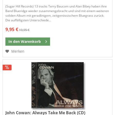
​(Sugar Hill Records) 13 tracks Terry Baucom und Alan Bibey haben ihre
Band Blueridge wieder zusammengebracht und sind mit einem weiteren
soliden Album mit geradlinigem, zeitgenössischem Bluegrass zurück.
Die auffälligsten Unterschiede...
9,95 €
19,95 €
In den
Warenkorb
Merken
John Cowan:
Always Take Me Back (CD)