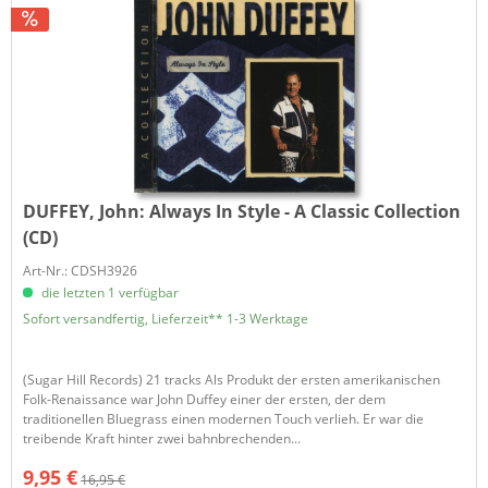
DUFFEY, John:
Always In Style - A Classic Collection
(CD)
Art-Nr.: CDSH3926
die letzten 1 verfügbar
Sofort versandfertig, Lieferzeit** 1-3 Werktage
​(Sugar Hill Records) 21 tracks Als Produkt der ersten amerikanischen
Folk-Renaissance war John Duffey einer der ersten, der dem
traditionellen Bluegrass einen modernen Touch verlieh. Er war die
treibende Kraft hinter zwei bahnbrechenden...
9,95 €
16,95 €