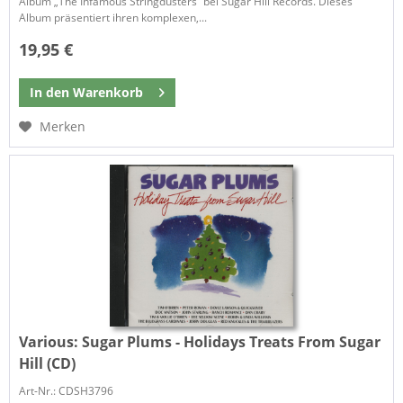
Album „The Infamous Stringdusters“ bei Sugar Hill Records. Dieses
Album präsentiert ihren komplexen,...
19,95 €
In den
Warenkorb
Merken
Various:
Sugar Plums - Holidays Treats From Sugar
Hill (CD)
Art-Nr.: CDSH3796