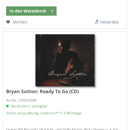
In den
Warenkorb
Merken
Hörprobe
Bryan Sutton:
Ready To Go (CD)
Art-Nr.: CDSH3906
die letzten 1 verfügbar
Sofort versandfertig, Lieferzeit** 1-3 Werktage
(Sugar Hill Records) 14 tracks - mit Dolly Parton, Ricky Skaggs u. a. Ein