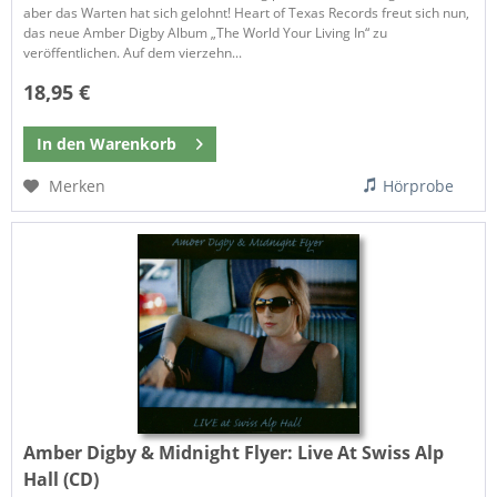
aber das Warten hat sich gelohnt! Heart of Texas Records freut sich nun,
das neue Amber Digby Album „The World Your Living In“ zu
veröffentlichen. Auf dem vierzehn...
18,95 €
In den
Warenkorb
Merken
Hörprobe
Amber Digby & Midnight Flyer:
Live At Swiss Alp
Hall (CD)