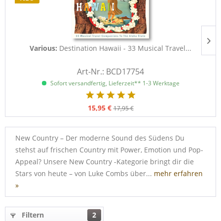
Various:
Destination Hawaii - 33 Musical Travel...
D
Art-Nr.: BCD17754
Sofort versandfertig, Lieferzeit** 1-3 Werktage
15,95 €
17,95 €
New Country – Der moderne Sound des Südens Du
stehst auf frischen Country mit Power, Emotion und Pop-
Appeal? Unsere New Country -Kategorie bringt dir die
Stars von heute – von Luke Combs über...
mehr erfahren
»
Filtern
2