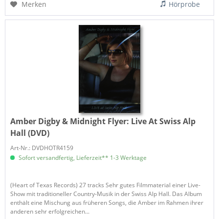
Merken
Hörprobe
Amber Digby & Midnight Flyer:
Live At Swiss Alp
Hall (DVD)
Art-Nr.: DVDHOTR4159
Sofort versandfertig, Lieferzeit** 1-3 Werktage
(Heart of Texas Records) 27 tracks Sehr gutes Filmmaterial einer Live-
Show mit traditioneller Country-Musik in der Swiss Alp Hall. Das Album
enthält eine Mischung aus früheren Songs, die Amber im Rahmen ihrer
anderen sehr erfolgreichen...