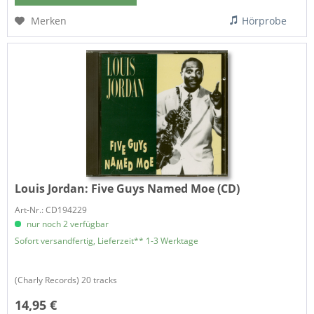
Merken
Hörprobe
Louis Jordan:
Five Guys Named Moe (CD)
Art-Nr.: CD194229
nur noch 2 verfügbar
Sofort versandfertig, Lieferzeit** 1-3 Werktage
(Charly Records) 20 tracks
14,95 €