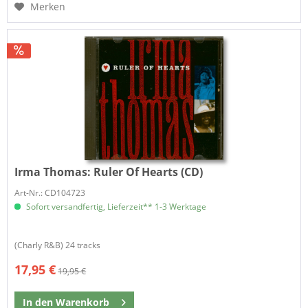
Merken
Irma Thomas:
Ruler Of Hearts (CD)
Art-Nr.: CD104723
Sofort versandfertig, Lieferzeit** 1-3 Werktage
(Charly R&B) 24 tracks
17,95 €
19,95 €
In den
Warenkorb