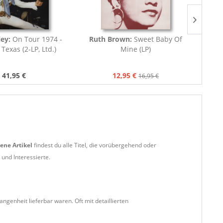
ley:
On Tour 1974 -
Ruth Brown:
Sweet Baby Of
El
Texas (2-LP, Ltd.)
Mine (LP)
Cash
Kat
41,95 €
12,95 €
16,95 €
ene Artikel
findest du alle Titel, die vorübergehend oder
und Interessierte.
ngenheit lieferbar waren. Oft mit detaillierten