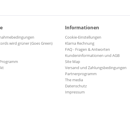
fred
Atlantic
ike
Atlantic Recording
Atlantic Recordings
ce
Informationen
Atlantic Records
AUDIO BOOK & MUSIC
ilnahmebedingungen
Cookie-Einstellungen
he
Audio Platter
cords wird grüner (Goes Green)
Klarna Rechnung
FAQ - Fragen & Antworten
AUDIUM
Kundeninformationen und AGB
Audium Records
-Programm
Site Map
ke
AVI
kt
Versand und Zahlungsbedingungen
ators
AXTER BINGHAM
Partnerprogramm
k
The media
Baby Record
Datenschutz
nk & The Midnighters
Backdraft
Impressum
 The
BBR RECORDS
BCS RECORDS
s
BE! Records
BEANTOWN
ndy
BEAR TRACKS