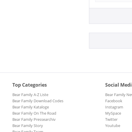
LP (12 Inch)
Alvin, Dave
Single (7 Inc
Andersen, Er
Single 7inch
Anderson, J
Anderson, L
Angelle, Do
Anna & Eliz
Anne, Micha
Annie's Cros
Anthony, Ra
Armstrong, 
Arrogants, T
Top Categories
Social Med
Arsdale, van
Bear Family A-Z Liste
Bear Family Ne
Asleep At T
Bear Family Download Codes
Facebook
Asleep At T
Bear Family Kataloge
Instagram
Bear Family On The Road
MySpace
Assia, Lys
Bear Family Pressearchiv
Twitter
Atkins, Chet
Bear Family Story
Youtube
Atkins, Chet
Bear Family Team