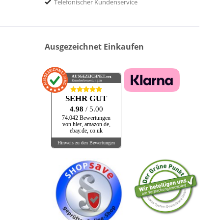
Telefonischer Kundenservice
Ausgezeichnet Einkaufen
AUSGEZEICHNET
.org
Kundenbewertungen
SEHR GUT
4.98
/ 5.00
74.042 Bewertungen
von hier, amazon.de,
ebay.de, co.uk
Hinweis zu den Bewertungen