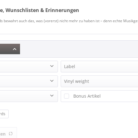
e, Wunschlisten & Erinnerungen
s bewahrt auch das, was (vorerst) nicht mehr zu haben ist – denn echte Musikges
Label
4 MEN WITH BEARDS
Vinyl weight
he
A&M Records
180g Vinyl
Bonus Artikel
ABKCO
Ace Records
& mehr
Alan Jackson, George Strait & Jimmy Buffett
Acid Jazz Records
rds
& mehr
 12 Inch)
eter
Acoustic Disc
& mehr
Acrobat Music
& mehr
gen
ACR Records