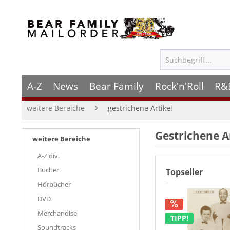
A-Z
News
Bear Family
Rock'n'Roll
R&
weitere Bereiche
gestrichene Artikel
Gestrichene A
weitere Bereiche
A-Z div.
Bücher
Topseller
Hörbücher
DVD
Merchandise
TIPP!
Soundtracks