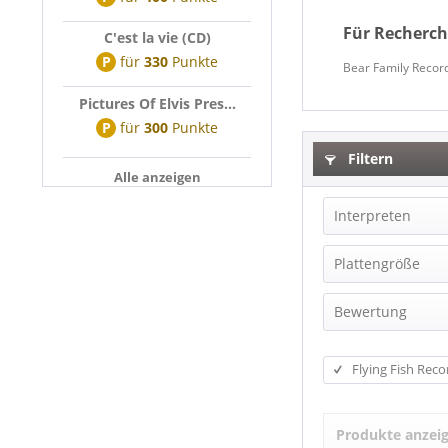
Für Recherch
C'est la vie (CD)
P
für
330
Punkte
Bear Family Record
Pictures Of Elvis Pres...
P
für
300
Punkte
Filtern
Alle anzeigen
Interpreten
"1961"
Plattengröße
5 Royales, T
CD
Bewertung
777
EP (7 inch)
Adair, Tina
EP (12inch)
Flying Fish Reco
EP, Maxi (10,
Alexander, P
LP
Allen, Red
Produkte anzei
LP (10 inch)
Allen, Rex