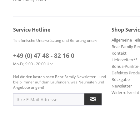
Atwell, Wini
Auldridge, M
Autry, Gene
Service Hotline
Shop Servi
Axton, Hoyt
Axton, Hoyt
Allgemeine Te
Telefonische Unterstützung und Beratung unter:
Bachelors, T
Bear Family Re
Kontakt
Badfinger
+49 (0) 47 48 - 82 16 0
Lieferzeiten**
Bailey, Pearl
Mo-Fr, 9:00 - 20:00 Uhr
Bonus-Punkte
Baldwin, Lu
Defektes Produ
Hol dir den kostenlosen Bear Family Newsletter – und
Balham Allig
Rückgabe
bleib immer auf dem Laufenden, was Neuheiten und
Newsletter
Ballard, Han
Angebote angeht!
Widerrufsrecht
Ballard, Ha
Bandaleers,
Bandy, Moe
Barber, Chri
Bare, Bobby
Barnett, Ma