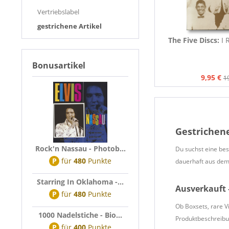
Vertriebslabel
gestrichene Artikel
The Five Discs:
I 
Bonusartikel
9,95 €
1
Gestrichene
Rock'n Nassau - Photob...
Du suchst eine bes
P
für
480
Punkte
dauerhaft aus dem
Starring In Oklahoma -...
Ausverkauft 
P
für
480
Punkte
Ob Boxsets, rare V
1000 Nadelstiche - Bio...
Produktbeschreibu
P
für
400
Punkte