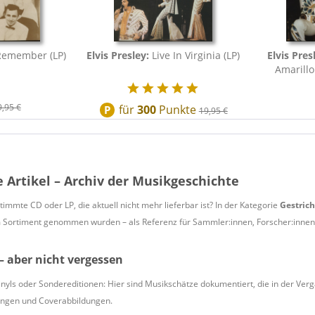
Remember (LP)
Elvis Presley:
Live In Virginia (LP)
Elvis Pres
Amarillo 
9,95 €
für
300
Punkte
P
19,95 €
 Artikel – Archiv der Musikgeschichte
timmte CD oder LP, die aktuell nicht mehr lieferbar ist? In der Kategorie
Gestrich
 Sortiment genommen wurden – als Referenz für Sammler:innen, Forscher:innen 
– aber nicht vergessen
inyls oder Sondereditionen: Hier sind Musikschätze dokumentiert, die in der Verga
ngen und Coverabbildungen.