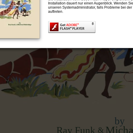
Installation dauert nur einen Augenblick. Wenden Sie
unseren Systemadministrator, falls Probleme bei der I
auftreten.
by
Micha
Ray Funk
&