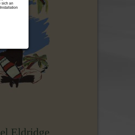
 sich an
nstallation
el Eldridge