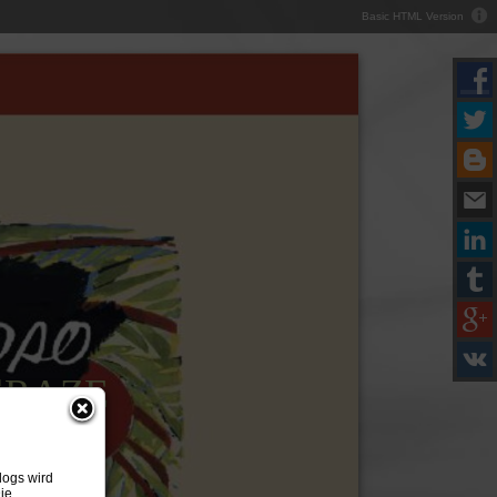
Basic HTML Version
C
RAZE
alogs
wird
ie