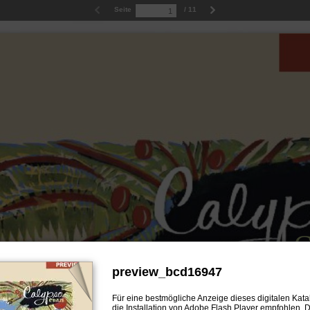
Seite
/ 11
preview_bcd16947
Für eine bestmögliche Anzeige dieses
digitalen Kat
die Installation von Adobe Flash Player empfohlen. D