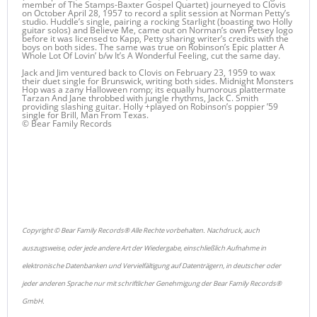
member of The Stamps-Baxter Gospel Quartet) journeyed to Clovis
on October April 28, 1957 to record a split session at Norman Petty’s
studio. Huddle’s single, pairing a rocking Starlight (boasting two Holly
guitar solos) and Believe Me, came out on Norman’s own Petsey logo
before it was licensed to Kapp, Petty sharing writer’s credits with the
boys on both sides. The same was true on Robinson’s Epic platter A
Whole Lot Of Lovin’ b/w It’s A Wonderful Feeling, cut the same day.
Jack and Jim ventured back to Clovis on February 23, 1959 to wax
their duet single for Brunswick, writing both sides. Midnight Monsters
Hop was a zany Halloween romp; its equally humorous plattermate
Tarzan And Jane throbbed with jungle rhythms, Jack C. Smith
providing slashing guitar. Holly +played on Robinson’s poppier ’59
single for Brill, Man From Texas.
© Bear Family Records
Copyright © Bear Family Records® Alle Rechte vorbehalten. Nachdruck, auch
auszugsweise, oder jede andere Art der Wiedergabe, einschließlich Aufnahme in
elektronische Datenbanken und Vervielfältigung auf Datenträgern, in deutscher oder
jeder anderen Sprache nur mit schriftlicher Genehmigung der Bear Family Records®
GmbH.