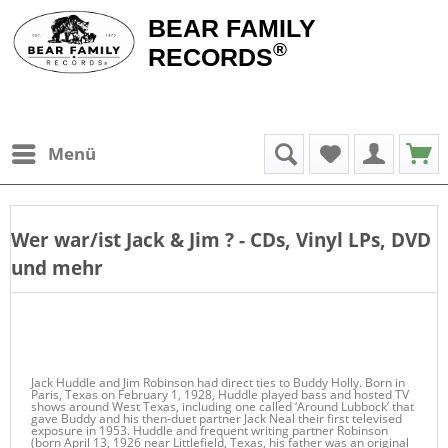
BEAR FAMILY
®
RECORDS
Menü
Wer war/ist
Jack & Jim
? - CDs, Vinyl LPs, DVD
und mehr
Jack Huddle and Jim Robinson had direct ties to Buddy Holly. Born in
Paris, Texas on February 1, 1928, Huddle played bass and hosted TV
shows around West Texas, including one called ‘Around Lubbock’ that
gave Buddy and his then-duet partner Jack Neal their first televised
exposure in 1953. Huddle and frequent writing partner Robinson
(born April 13, 1926 near Littlefield, Texas, his father was an original