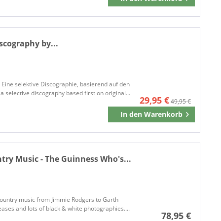
Merken
scography by...
 Eine selektive Discographie, basierend auf den
selective discography based first on original...
29,95 €
49,95 €
In den
Warenkorb
Merken
ry Music - The Guinness Who's...
 country music from Jimmie Rodgers to Garth
eases and lots of black & white photographies....
78,95 €