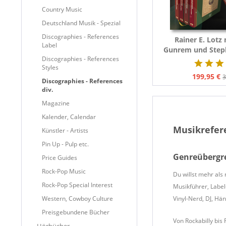
Country Music
Deutschland Musik - Spezial
Discographies - References
Rainer E. Lotz
Label
Gunrem und Steph
Discographies - References
Bilderlexikon de
Styles
199,95 €
3
Discographies - References
div.
Magazine
Kalender, Calendar
Musikrefere
Künstler - Artists
Pin Up - Pulp etc.
Genreübergre
Price Guides
Rock-Pop Music
Du willst mehr als
Rock-Pop Special Interest
Musikführer, Label
Western, Cowboy Culture
Vinyl-Nerd, DJ, Hä
Preisgebundene Bücher
Von Rockabilly bis