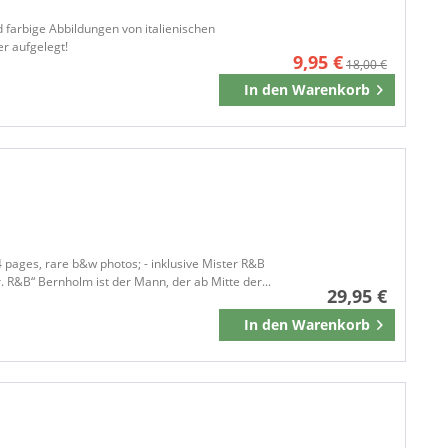
 farbige Abbildungen von italienischen
er aufgelegt!
9,95 €
18,00 €
In den
Warenkorb
Merken
4 pages, rare b&w photos; - inklusive Mister R&B
 R&B“ Bernholm ist der Mann, der ab Mitte der...
29,95 €
In den
Warenkorb
Merken