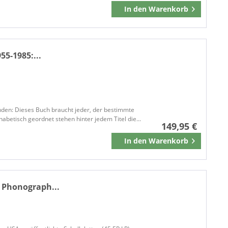
In den
Warenkorb
Merken
55-1985:...
den: Dieses Buch braucht jeder, der bestimmte
phabetisch geordnet stehen hinter jedem Titel die...
149,95 €
In den
Warenkorb
Merken
 Phonograph...