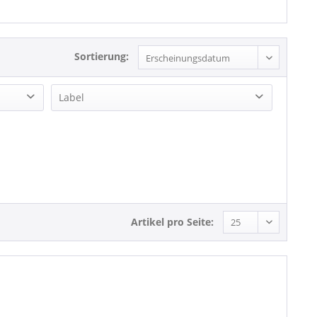
Sortierung:
Label
Bear Family Records
BILLBOARD BOOKS
JELLYROLL
LESLIE FANCOURT
Artikel pro Seite: