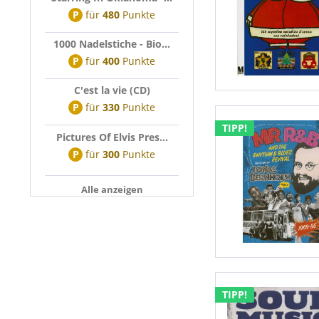
P
für
480
Punkte
1000 Nadelstiche - Bio...
P
für
400
Punkte
C'est la vie (CD)
P
für
330
Punkte
TIPP!
Pictures Of Elvis Pres...
P
für
300
Punkte
Alle anzeigen
TIPP!