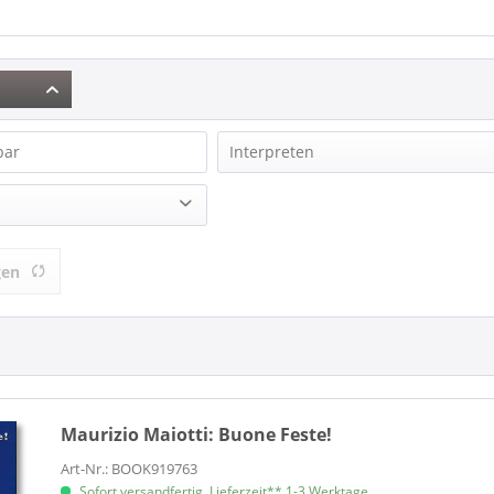
bar
Interpreten
Billboard Magazine
Book / Buch
& mehr
Book / Buch
gen
& mehr
Fancourt, Leslie
& mehr
Lotz, Rainer E.
& mehr
Osborne, Jerry
Maurizio Maiotti:
Buone Feste!
Art-Nr.: BOOK919763
Sofort versandfertig, Lieferzeit** 1-3 Werktage