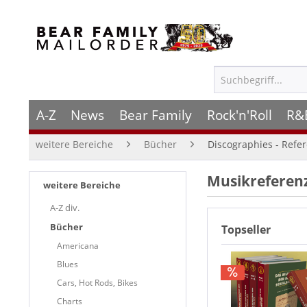
A-Z
News
Bear Family
Rock'n'Roll
R&
weitere Bereiche
Bücher
Discographies - Refer
Musikreferenz
weitere Bereiche
A-Z div.
Bücher
Topseller
Americana
Blues
Cars, Hot Rods, Bikes
Charts