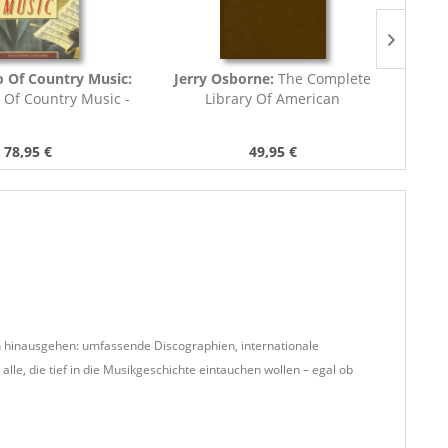
 Of Country Music:
Jerry Osborne:
The Complete
Lesli
Of Country Music -
Library Of American
and F
inness Who's...
Phonograph...
78,95 €
49,95 €
en hinausgehen: umfassende Discographien, internationale
lle, die tief in die Musikgeschichte eintauchen wollen – egal ob