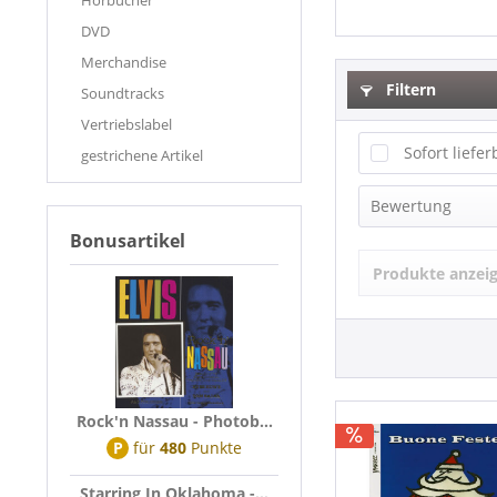
Hörbücher
DVD
Merchandise
Filtern
Soundtracks
Vertriebslabel
Sofort liefer
gestrichene Artikel
Bewertung
Bonusartikel
Produkte anzei
Rock'n Nassau - Photob...
P
für
480
Punkte
Starring In Oklahoma -...