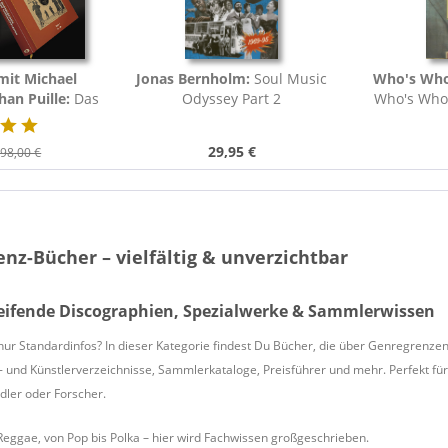
 mit Michael
Jonas Bernholm:
Soul Music
Who's Who
an Puille:
Das
Odyssey Part 2
Who's Who 
r deutschen...
The Gu
29,95 €
98,00 €
nz-Bücher – vielfältig & unverzichtbar
ifende Discographien, Spezialwerke & Sammlerwissen
 nur Standardinfos? In dieser Kategorie findest Du Bücher, die über Genregrenz
- und Künstlerverzeichnisse, Sammlerkataloge, Preisführer und mehr. Perfekt für a
ndler oder Forscher.
 Reggae, von Pop bis Polka – hier wird Fachwissen großgeschrieben.