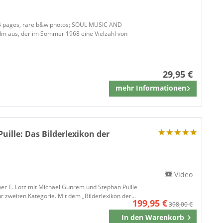
 384 pages, rare b&w photos; SOUL MUSIC AND
m aus, der im Sommer 1968 eine Vielzahl von
29,95 €
mehr Informationen
Merken
Puille:
Das Bilderlexikon der
Video
ner E. Lotz mit Michael Gunrem und Stephan Puille
r zweiten Kategorie. Mit dem „Bilderlexikon der...
199,95 €
398,00 €
In den
Warenkorb
Merken