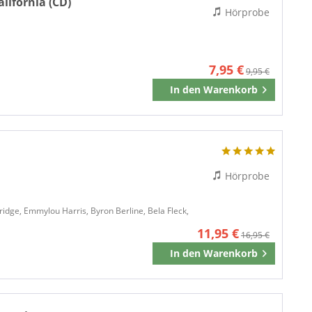
lifornia (CD)
Sugar Hill Records
Hörprobe
Train Wreck Records
Vinyl
VMY PRODUC
7,95 €
9,95 €
VOCAL IMAGE
In den
Warenkorb
Merken
Zanbeck Sound Productions
Hörprobe
ridge, Emmylou Harris, Byron Berline, Bela Fleck,
11,95 €
16,95 €
In den
Warenkorb
Merken