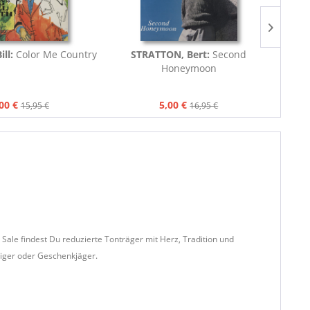
ll:
Color Me Country
STRATTON, Bert:
Second
HU
Honeymoon
00 €
5,00 €
15,95 €
16,95 €
Sale findest Du reduzierte Tonträger mit Herz, Tradition und
eiger oder Geschenkjäger.