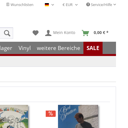
Wunschlisten
Service/Hilfe
Deutsch - DE
Mein Konto
0,00 € *
lager
Vinyl
weitere Bereiche
SALE