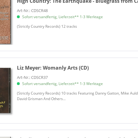
High Country:
The Earthquake - Bluegrass from Ca
Outline
Art-Nr.: CDSCR48
Paisley, Bob
Sofort versandfertig, Lieferzeit** 1-3 Werktage
Paisley, Bob & Southern Grass
(Strictly Country Records) 12 tracks
Paul, Billy
Prophet, Orval
Rigsby, Don
Robison, Bruce
Savory, Tanya
Liz Meyer:
Womanly Arts (CD)
Sheer, Tommy
Art-Nr.: CDSCR37
Shelor, Sammy
Sofort versandfertig, Lieferzeit** 1-3 Werktage
Skjelnes, Egil & Dag Wolf
(Strictly Country Records) 10 tracks Featuring Danny Gatton, Mike Auld
Smith, Big Bill
David Grisman And Others...
Smith, Kenny
Spokane Chiefs
Stanley, Ralph
Stockwell Brothers
Stratton, Bert