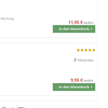
Flying Fish Records
GALLERY II
K-TEL
nk Mischung
11,95 €
16,95 €
LARCON REC
In den
Warenkorb
Merken
MCA
OGDEN PRODUCTIONS
PHILO
RDR
Rebel Records
Hörprobe
Rounder Records
SAM SAM MUSIC
SCR
9,95 €
14,95 €
SONIC IMAGES
In den
Warenkorb
SOUNDWAVES
Merken
STEP ONE
STRICTLY COUNTRY
SUGAR HILL