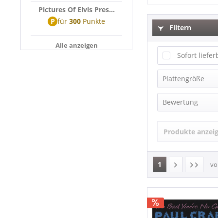
Pictures Of Elvis Pres...
P
für
300
Punkte
Filtern
Alle anzeigen
Sofort liefer
Plattengröße
LP (12 Inch)
Bewertung
Produkte anzei
1
v