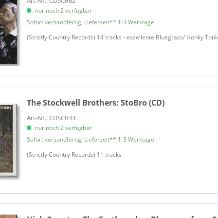
Art-Nr.: CDSCR62
nur noch 2 verfügbar
Jimenez, Don Santiago
Sofort versandfertig, Lieferzeit** 1-3 Werktage
Kahn, Si
Laurel Canyon Ramblers
(Strictly Country Records) 14 tracks - exzellente Bluegrass/ Honky To
Lawson, Doyle & Quicksilver
Lilly Of The West
Louvin, Charlie
MacLeod, Maxine
Meyer, Liz
The Stockwell Brothers:
StoBro (CD)
Mills, Jim
Art-Nr.: CDSCR43
Moffatt, Hugh
nur noch 2 verfügbar
Moffatt, Katy
Sofort versandfertig, Lieferzeit** 1-3 Werktage
Nelson, Willie
(Strictly Country Records) 11 tracks
Nevins, Tara
New Lost City Ramblers
Newman, Bruce
Nozero, Larry
Olney, David