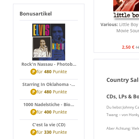
Bonusartikel
Various:
Little Boy
Movie Sou
2,50 €
1
Rock'n Nassau - Photob...
P
für
480
Punkte
Country Sal
Starring In Oklahoma -...
P
für
480
Punkte
CDs, LPs & Bo
1000 Nadelstiche - Bio...
Du liebst Johnny C
P
für
400
Punkte
Twang – von Honky 
C'est la vie (CD)
Aber Achtung: Viel
P
für
330
Punkte