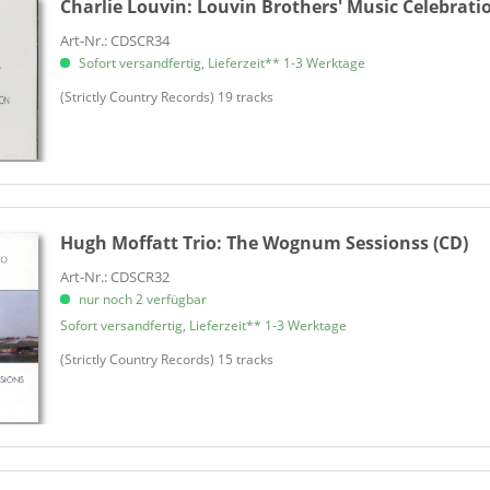
Charlie Louvin:
Louvin Brothers' Music Celebration
Strunk, Jud
Art-Nr.: CDSCR34
Tashian, Barry & Holly
Sofort versandfertig, Lieferzeit** 1-3 Werktage
Taylor, Chip & Carrie Rodrigue
(Strictly Country Records) 19 tracks
Thile, Chris
Todd, Don
Trefoil
Tucker, Leslie
Ufton, Ken
Various
Hugh Moffatt Trio:
The Wognum Sessionss (CD)
Various
Art-Nr.: CDSCR32
Waco
nur noch 2 verfügbar
White, Jeff
Sofort versandfertig, Lieferzeit** 1-3 Werktage
White, Roland
(Strictly Country Records) 15 tracks
Williams, Hank
Wright Band, Buddy & Tina
Wright, B.j.
Yates, Bobby