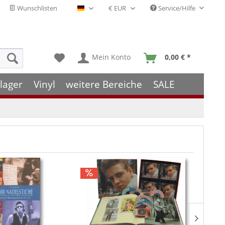
Wunschlisten
Service/Hilfe
Deutsch - DE
Mein Konto
0,00 € *
lager
Vinyl
weitere Bereiche
SALE