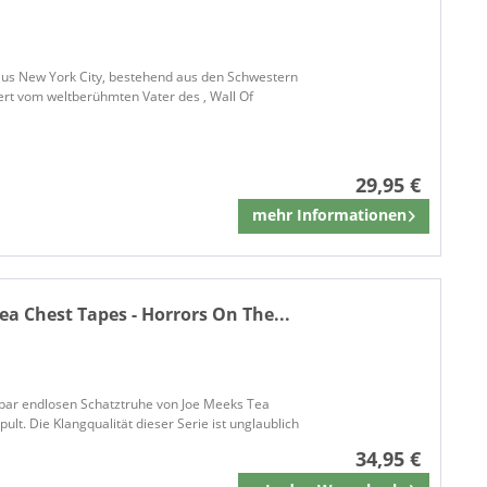
ARIOLA
ARIOLA/SONY DK
ARIOLA EXPRESS
p aus New York City, bestehend aus den Schwestern
ert vom weltberühmten Vater des , Wall Of
ARMADILLO
ASTRA
Atenzia
29,95 €
Atenzia Records
mehr Informationen
Atlantic
Merken
Atlantic Recording
rs
Atlantic Records
rs
ATO
ea Chest Tapes - Horrors On The...
ATOMBOMB
Atomic Cowboy
Atomic Cowboy Records
nbar endlosen Schatztruhe von Joe Meeks Tea
ATO RECORDS
t. Die Klangqualität dieser Serie ist unglaublich
A Touch Of Magic
34,95 €
AUDIOQUEST