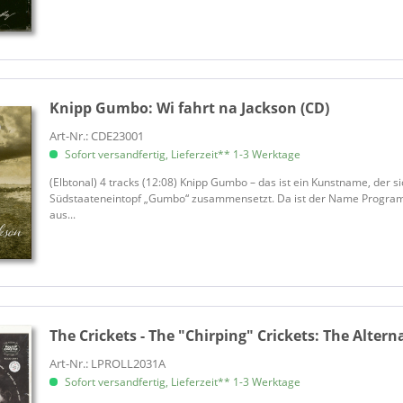
Bee Gees, The
Beil, Peter
Bel Ami
Belafonte, Harry
Belharras, The
Knipp Gumbo:
Wi fahrt na Jackson (CD)
Bell, Carey
Art-Nr.: CDE23001
Bell, Madeline
Sofort versandfertig, Lieferzeit** 1-3 Werktage
Bell, William
(Elbtonal) 4 tracks (12:08) Knipp Gumbo – das ist ein Kunstname, der
Bellamy Brothers, The
Südstaateneintopf „Gumbo“ zusammensetzt. Da ist der Name Programm
Bellhops, The
aus...
Belmonts, The
Bendix, Ralf
Benny & The Cats
Benton, Brook
Berg, Jörg Maria
The Crickets - The "Chirping" Crickets:
The Alterna
Bernies Autobahn Band
Art-Nr.: LPROLL2031A
Berry, Chuck
Sofort versandfertig, Lieferzeit** 1-3 Werktage
Berry, Chuck