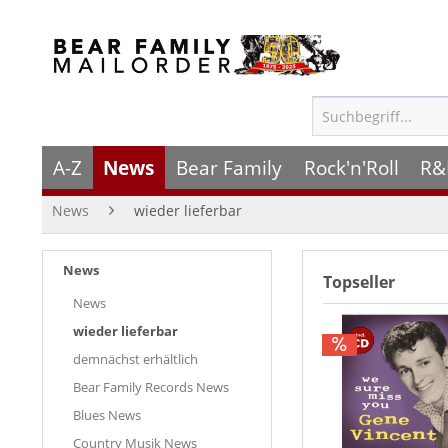
A-Z
News
Bear Family
Rock'n'Roll
R&
News
wieder lieferbar
News
Topseller
News
wieder lieferbar
demnächst erhältlich
Bear Family Records News
Blues News
Country Musik News