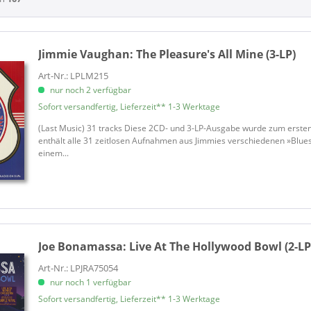
Adams, Johnny
on
Adderley, Cannonball
h)
Agee, Ray
Jimmie Vaughan:
The Pleasure's All Mine (3-LP)
Ahlqvist, Pepe
LP
Alabama
Art-Nr.: LPLM215
on
nur noch 2 verfügbar
Alexander, Peter
ion
Sofort versandfertig, Lieferzeit** 1-3 Werktage
Alexandra
Allan, Davie & The Arrows
(Last Music) 31 tracks Diese 2CD- und 3-LP-Ausgabe wurde zum erste
ung
enthält alle 31 zeitlosen Aufnahmen aus Jimmies verschiedenen »Blues
Allen, Milton
einem...
Allen, Rex
Allen, Terry
Allen, Tony
Allison - McCray - Weathersby
Allman Brothers Band, The
Joe Bonamassa:
Live At The Hollywood Bowl (2-LP,
Amram, David
Art-Nr.: LPJRA75054
Andersen, Eric
nur noch 1 verfügbar
Andersen, Lale
Sofort versandfertig, Lieferzeit** 1-3 Werktage
Anderson, Bill