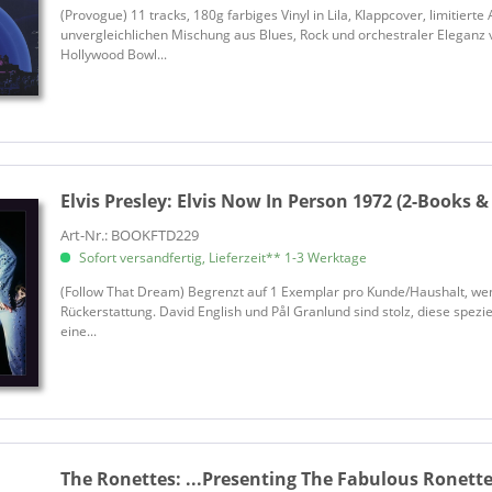
(Provogue) 11 tracks, 180g farbiges Vinyl in Lila, Klappcover, limitierte
Andrews, Lee & The Hearts
unvergleichlichen Mischung aus Blues, Rock und orchestraler Eleganz 
Angel, Jimmy
Hollywood Bowl...
Ann-Margret
Antheil, George
Arden, Toni
Ardoin, Chris & Double Clutchin
Armstrong, Louis
Elvis Presley:
Elvis Now In Person 1972 (2-Books & 
Arnold, Eddy
Art-Nr.: BOOKFTD229
Aron, Chris
Sofort versandfertig, Lieferzeit** 1-3 Werktage
Arthur, Charline
(Follow That Dream) Begrenzt auf 1 Exemplar pro Kunde/Haushalt, wenn
Asleep At The Wheel
Rückerstattung. David English und Pål Granlund sind stolz, diese speziel
eine...
Astronauts, The
Atkins, Bobby
Atlantis
Atomic Bombshell
Autry, Gene
The Ronettes:
...Presenting The Fabulous Ronette
Avalon, Frankie