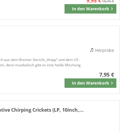
9,95 €
BEAR TRACKS
16,95 €
In den
Warenkorb
BEAST RECORDS
Merken
BEAT GOES ON
BEAVER
Beaver Records
BEBE
BELLAMY BROTHERS
Hörprobe
BELLAPHON
 sich aus dem Bremer Gericht „Knipp“ und dem US-
Bellaphon Records
, denn musikalisch gibt es eine heiße Mischung
BELMONT MUSIC
7,95 €
BELOVED
In den
Warenkorb
Merken
BE RECORDS
BFD
BGO
BGO Beat Goes On Records
tive Chirping Crickets (LP, 10inch,...
BGO Records
BHP
BIG BEAR RECORDS