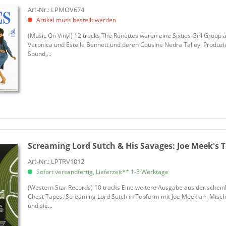
Avalon, Frankie
Art-Nr.: LPMOV674
Artikel muss bestellt werden
Awek
Aznavour, Charles
(Music On Vinyl) 12 tracks The Ronettes waren eine Sixties Girl Grou
Veronica und Estelle Bennett und deren Cousine Nedra Talley. Produzi
Backus, Gus
Sound,...
Baker, LaVern
Baker, Steve
Baldry, Long John
Balfa Brothers, The
Balfa Family
Ballard, Hank & The Midnighte
Ballard, Hank & The Midnighte
Screaming Lord Sutch & His Savages:
Joe Meek's T
Ballroom Rockets, The
Art-Nr.: LPTRV1012
Bantu
Sofort versandfertig, Lieferzeit** 1-3 Werktage
Barber, Chris & Papa Bue
(Western Star Records) 10 tracks Eine weitere Ausgabe aus der schei
Barcelona Big Blues Band
Chest Tapes. Screaming Lord Sutch in Topform mit Joe Meek am Mischpul
Bardot, Brigitte
und sie...
Bare, Bobby