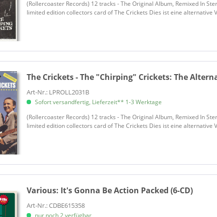
(Rollercoaster Records) 12 tracks - The Original Album, Remixed In S
Berry, Mike & The Outlaws
limited edition collectors card of The Crickets Dies ist eine alternativ
Betts, Duane
Bibb, Eric
Bibb, Eric
Big Ben Banjo Band
Big Country Bluegrass
The Crickets - The "Chirping" Crickets:
The Alterna
Big Creek Slim
Art-Nr.: LPROLL2031B
Big Creek Slim
Sofort versandfertig, Lieferzeit** 1-3 Werktage
Big Daddy
(Rollercoaster Records) 12 tracks - The Original Album, Remixed In S
Big Joe & The Dynaflows
limited edition collectors card of The Crickets Dies ist eine alternativ
Big Three Trio, The
Big Town Playboys, The
Billboard Magazine
Bingham, Ryan
Birchwood, Selwyn
Various:
It's Gonna Be Action Packed (6-CD)
Black Keys, The
Art-Nr.: CDBE615358
Black Mambas
nur noch 2 verfügbar