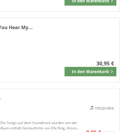
In den
Warenkorb
Merken
AUROPHON
Available Light Records
AVI
AVID RECORDS
 You Hear My...
AWEK
AW Music
Axster Bingham Records
Backfire Records
30,95 €
BAR
In den
Warenkorb
BARCLAY
Merken
BARSA
BBE
BBEAR FAMILY
)
Be!
Hörprobe
BE! Records
Bear Family Records
8. Die Songs auf dem Soundtrack wurden von der
BEAR TRACK
um enthält Gastauftritte von Elle King, Alison...