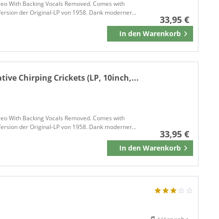
tereo With Backing Vocals Removed. Comes with
BIG BEAT
e Version der Original-LP von 1958. Dank moderner...
33,95 €
Big Beat Records
In den
Warenkorb
Merken
Big Break Records
BIG GUITAR MUSIC
BIG LEGAL MESS
Big Legal Mess Records
tive Chirping Crickets (LP, 10inch,...
Big Loud Records
BIG MACHINE
BIG SHED MUSIC COMPANY
tereo With Backing Vocals Removed. Comes with
BILLBOARD BOOKS
e Version der Original-LP von 1958. Dank moderner...
33,95 €
BLACK & TAN RECORDS
In den
Warenkorb
Merken
Black Flash Records
BLACK TOP
Blakey Records
BLIND PIG
BLOODSHOT
blue Art