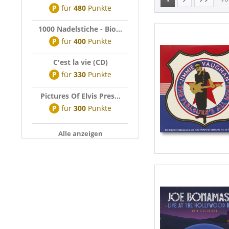
P
für
480
Punkte
Deluxe Editi
LP (12 Inch)
EP
Single (7 Inc
1000 Nadelstiche - Bio...
Japan CD
Single 7inch
P
für
400
Punkte
Japan Vinyl 
C'est la vie (CD)
Legacy Editi
P
für
330
Punkte
Limited Edit
Picture Disc
Pictures Of Elvis Pres...
Weisspress
P
für
300
Punkte
Alle anzeigen