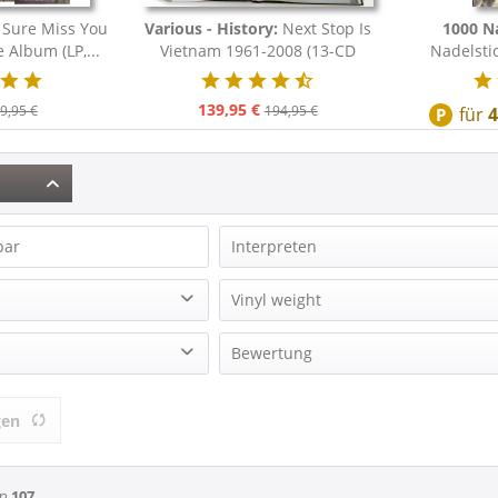
Sure Miss You
Various - History:
Next Stop Is
1000 N
Album (LP,...
Vietnam 1961-2008 (13-CD
Nadelsti
Deluxe...
Disc
139,95 €
9,95 €
194,95 €
für
P
bar
Interpreten
2 Tones, The
Vinyl weight
44's
140g Vinyl
Bewertung
56# Alley Chaps
180g Vinyl
A Taste Of Honey
& mehr
Blues LP-Records
200g Vinyl
A-Beat Combo
gen
& mehr
Records Vinyl Club
 12 Inch)
Adamo
& mehr
Adams, Billy
& mehr
on
107