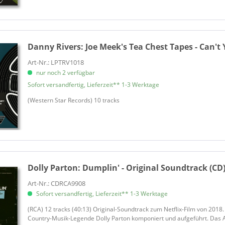
Bare, Bobby
Barnshakers, The
Barnstompers, The
Barny & The Rhythm Allstars
Danny Rivers:
Joe Meek's Tea Chest Tapes - Can't
Barrel Organ Music
Art-Nr.: LPTRV1018
Barry Sisters, The
nur noch 2 verfügbar
Barry, John
Sofort versandfertig, Lieferzeit** 1-3 Werktage
Baseballs
(Western Star Records) 10 tracks
Basie, Count
Basile, Al
Bassey, Shirley
Baxter, Les
Beach Boys, The
Dolly Parton:
Dumplin' - Original Soundtrack (CD
Beard, Dean
Art-Nr.: CDRCA9908
Beatles, The
Sofort versandfertig, Lieferzeit** 1-3 Werktage
Beck, Elder Charles
(RCA) 12 tracks (40:13) Original-Soundtrack zum Netflix-Film von 201
Beck, Jeff
Country-Musik-Legende Dolly Parton komponiert und aufgeführt. Das Alb