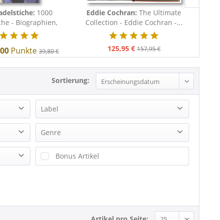
adelstiche:
1000
Eddie Cochran:
The Ultimate
Variou
che - Biographien,
Collection - Eddie Cochran -...
19
ographien,...
125,95 €
157,95 €
400
Punkte
39,80 €
Sortierung:
Label
20th Cemtury Masterworks
Genre
201 Hits
Beat
Bonus Artikel
A&M Records
Blues
A1/A2
Cajun & Zydeco
A1/A2 Records
Christmas
AAA Culture
Country
AAA Culture
Doo-Wop
Artikel pro Seite: