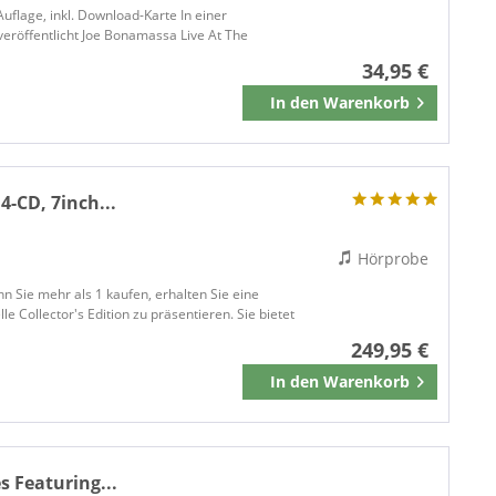
 Auflage, inkl. Download-Karte In einer
Surf
ALL SCORE MEDIA
veröffentlicht Joe Bonamassa Live At The
Weltmusik
All Star Records
34,95 €
World
AMBASSADOR
In den
Warenkorb
Merken
AMERICAN
American Pie
'
American Showplace Music
AMIGA
4-CD, 7inch...
ANAGRAM
ANALOGUE PRODUCTION
Hörprobe
ANALOGUE PRODUCTIONS
 Sie mehr als 1 kaufen, erhalten Sie eine
And More Bears
le Collector's Edition zu präsentieren. Sie bietet
ANGEL AIR
249,95 €
ANTONE'S
In den
Warenkorb
Merken
Apple Street Music
AQUINNAH
ARCADE
s Featuring...
ARHOOLIE