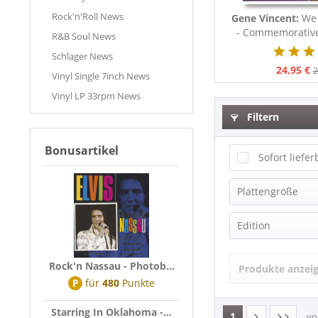
Rock'n'Roll News
Gene Vincent:
We 
- Commemorative 
R&B Soul News
Schlager News
24,95 €
2
Vinyl Single 7inch News
Vinyl LP 33rpm News
Filtern
Bonusartikel
Sofort liefer
Plattengröße
EP (7 inch)
Edition
EP (10 inch)
Audiophile 
EP (12inch)
Rock'n Nassau - Photob...
Produkte anzei
Bear Family 
EP, Maxi (10,
P
für
480
Punkte
Box-Set
LP
Starring In Oklahoma -...
Compilation
1
LP (10 inch)
v