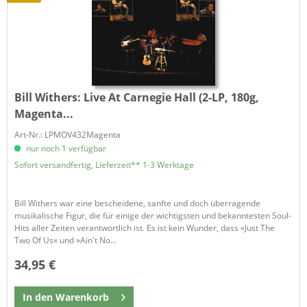
Bill Withers:
Live At Carnegie Hall (2-LP, 180g,
Magenta...
Art-Nr.: LPMOV432Magenta
nur noch 1 verfügbar
Sofort versandfertig, Lieferzeit** 1-3 Werktage
Bill Withers war eine bescheidene, sanfte und doch überragende
musikalische Figur, die für einige der wichtigsten und bekanntesten Soul-
Hits aller Zeiten verantwortlich ist. Es ist kein Wunder, dass »Just The
Two Of Us« und »Ain't No...
34,95 €
In den
Warenkorb