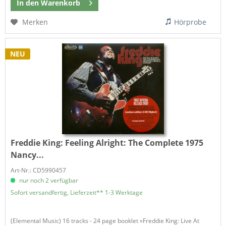
In den
Warenkorb
Merken
Hörprobe
NEU
Freddie King:
Feeling Alright: The Complete 1975
Nancy...
Art-Nr.: CD5990457
nur noch 2 verfügbar
Sofort versandfertig, Lieferzeit** 1-3 Werktage
(Elemental Music) 16 tracks - 24 page booklet »Freddie King: Live At