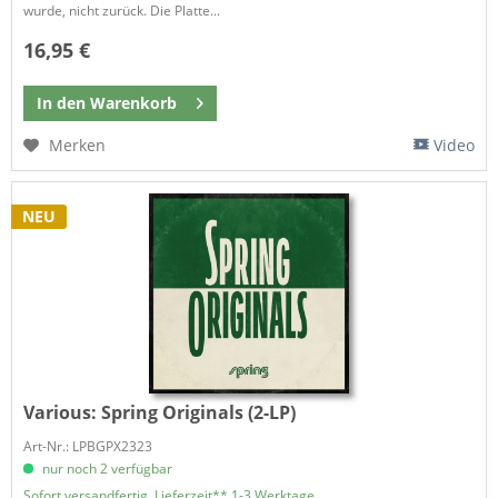
wurde, nicht zurück. Die Platte...
16,95 €
In den
Warenkorb
Merken
Video
NEU
Various:
Spring Originals (2-LP)
Art-Nr.: LPBGPX2323
nur noch 2 verfügbar
Sofort versandfertig, Lieferzeit** 1-3 Werktage