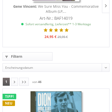
Gene Vincent:
We Sure Miss You - Commemorative
V
Album (LP,...
Art-Nr.: BAF14019
Sofort versandfertig, Lieferzeit** 1-3 Werktage
24,95 €
29,95 €
Filtern
1
von
46
TIPP!
NEU