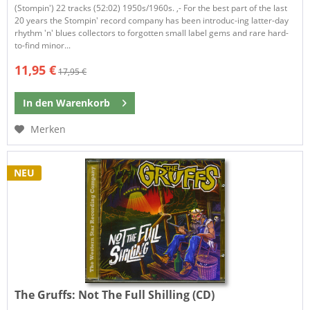
(Stompin') 22 tracks (52:02) 1950s/1960s. ,- For the best part of the last
20 years the Stompin' record company has been introduc-ing latter-day
rhythm 'n' blues collectors to forgotten small label gems and rare hard-
to-find minor...
11,95 €
17,95 €
In den
Warenkorb
Merken
NEU
The Gruffs:
Not The Full Shilling (CD)