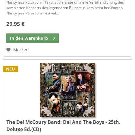
Nancy Jazz Pulsation«, 1975 ist die erste offizielle Veröffentlichung des
kompletten Konzerts des legendären Bluesmusikers beim berühmten
Nancy Jazz Pulsations Festival...
29,95 €
In den
Warenkorb
Merken
NEU
The Del McCoury Band:
Del And The Boys - 25th.
Deluxe Ed.(CD)