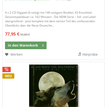
4 x 2-CD Digipak (6-seitig) mit 146-seitigem Booklet, 43 Einzeltitel.
Gesamtspieldauer ca. 162 Minuten - Die NDW-Serie – Stil- und Label-
übergreifend – jetzt komplett mit dem vierten Teil des umfassenden
Überblicks über die Neue Deutsche...
77,95 €
99,80 €
In den
Warenkorb
Merken
Hörprobe
NEU