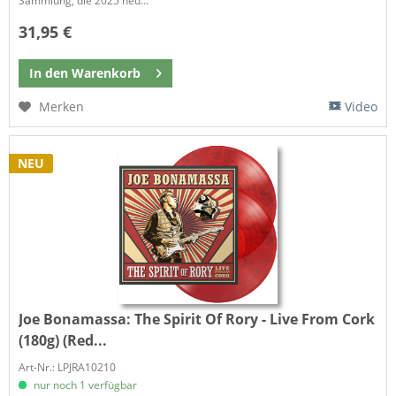
Sammlung, die 2025 neu...
31,95 €
In den
Warenkorb
Merken
Video
NEU
Joe Bonamassa:
The Spirit Of Rory - Live From Cork
(180g) (Red...
Art-Nr.: LPJRA10210
nur noch 1 verfügbar