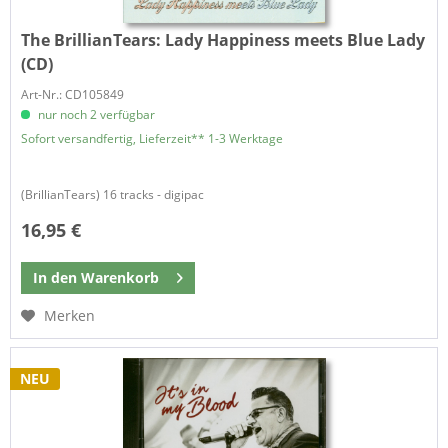
The BrillianTears:
Lady Happiness meets Blue Lady
(CD)
Art-Nr.: CD105849
nur noch 2 verfügbar
Sofort versandfertig, Lieferzeit** 1-3 Werktage
(BrillianTears) 16 tracks - digipac
16,95 €
In den
Warenkorb
Merken
NEU