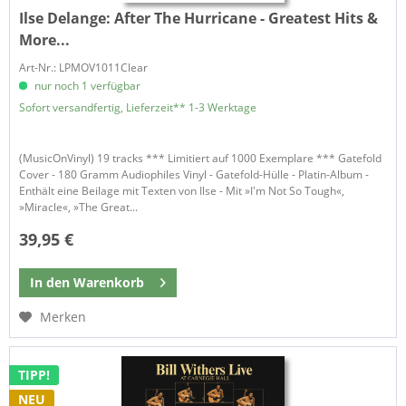
Ilse Delange:
After The Hurricane - Greatest Hits &
More...
Art-Nr.: LPMOV1011Clear
nur noch 1 verfügbar
Sofort versandfertig, Lieferzeit** 1-3 Werktage
(MusicOnVinyl) 19 tracks *** Limitiert auf 1000 Exemplare *** Gatefold
Cover - 180 Gramm Audiophiles Vinyl - Gatefold-Hülle - Platin-Album -
Enthält eine Beilage mit Texten von Ilse - Mit »I'm Not So Tough«,
»Miracle«, »The Great...
39,95 €
In den
Warenkorb
Merken
TIPP!
NEU