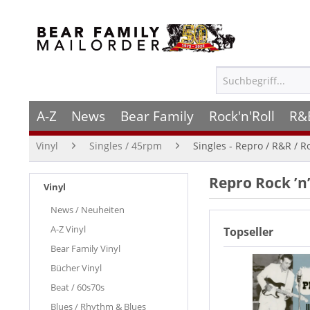
A-Z
News
Bear Family
Rock'n'Roll
R&
Vinyl
Singles / 45rpm
Singles - Repro / R&R / R
Repro Rock ’n
Vinyl
News / Neuheiten
A-Z Vinyl
Topseller
Bear Family Vinyl
Bücher Vinyl
Beat / 60s70s
Blues / Rhythm & Blues