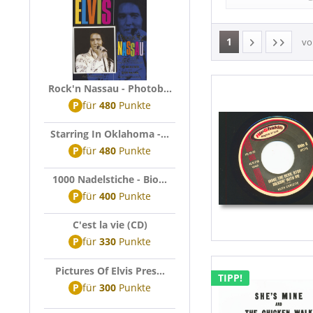
Funk
Pop
1
R&B
v
R&B, Soul
Rock
Rock'n Nassau - Photob...
Rock'n'Roll
P
für
480
Punkte
Surf
Starring In Oklahoma -...
P
für
480
Punkte
1000 Nadelstiche - Bio...
P
für
400
Punkte
C'est la vie (CD)
P
für
330
Punkte
Pictures Of Elvis Pres...
TIPP!
P
für
300
Punkte