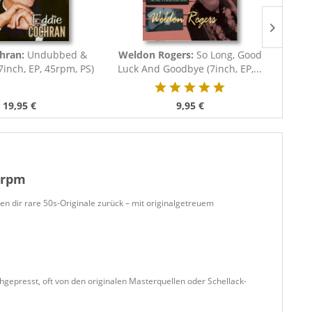
hran:
Undubbed &
Weldon Rogers:
So Long, Good
Dom
7inch, EP, 45rpm, PS)
Luck And Goodbye (7inch, EP,...
Kiss
19,95 €
9,95 €
45rpm
en dir rare 50s-Originale zurück – mit originalgetreuem
hgepresst, oft von den originalen Masterquellen oder Schellack-