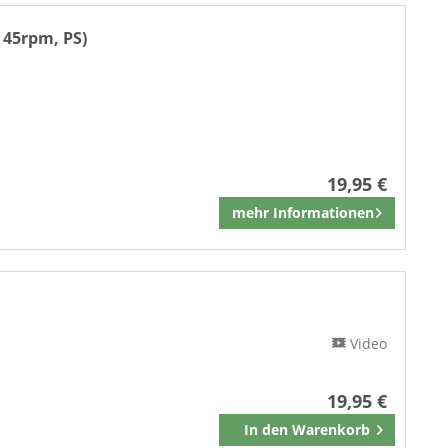
JUMPIN
 45rpm, PS)
Kathrina Records
KING
LAURIE RECORDS
La Voce Del Padrone
LIBERTY
Liberty Records
19,95 €
Lifetime Recordings
mehr Informationen
Merken
London Records
Lost Nite Records
Maverick
Maybellene
MCA
Video
MCA Records
Memphis Recording Service
19,95 €
MGM Records
In den
Warenkorb
MINOR MUSIC
Merken