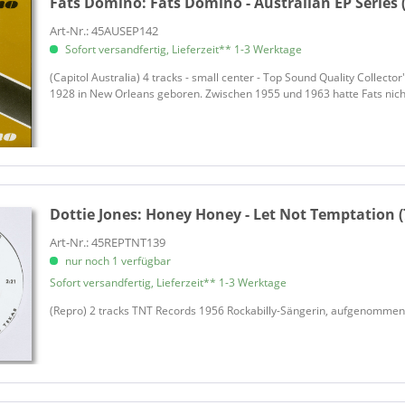
Fats Domino:
Fats Domino - Australian EP Series (
Brown, Ruth
Art-Nr.: 45AUSEP142
Bruce, Edwin
Sofort versandfertig, Lieferzeit** 1-3 Werktage
Buchanan & Goodman
(Capitol Australia) 4 tracks - small center - Top Sound Quality Collec
Buckinghams
1928 in New Orleans geboren. Zwischen 1955 und 1963 hatte Fats nicht 
Bullock, Norman
Burgess, Sonny
Burgess, Sonny
Burnette Brothers, The
Burnette, Dorsey
Dottie Jones:
Honey Honey - Let Not Temptation (
Burnette, Johnny
Art-Nr.: 45REPTNT139
Burnette, Johnny
nur noch 1 verfügbar
Campi, Ray
Sofort versandfertig, Lieferzeit** 1-3 Werktage
Campi, Ray
(Repro) 2 tracks TNT Records 1956 Rockabilly-Sängerin, aufgenommen
Cannon, Freddy
Capocci, Pat
Carr, Gunter Lee
Carroll, Evans