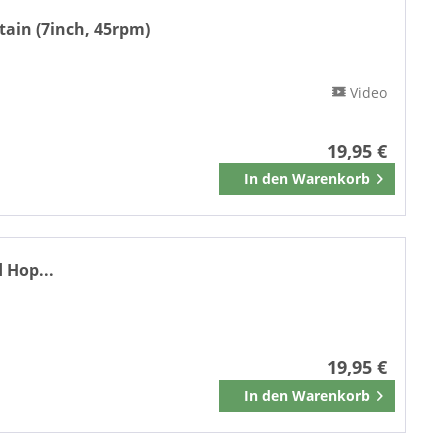
Four Seasons Records
tain (7inch, 45rpm)
Fury Records
Gold Star Records
Video
Goofin' Records
Gusto Records
19,95 €
rs
Hickory Records
Hip Shakin'
In den
Warenkorb
Merken
HipShakin' Rhythm'n'Soul
HOLLYWOOD RECORDS
HOME BREW
d Hop...
Hydra Records
Idle Cherub Records
IMPERIAL
Imperial Records
19,95 €
Inferior Records
In den
Warenkorb
Merken
Jimena Records
Josan Records