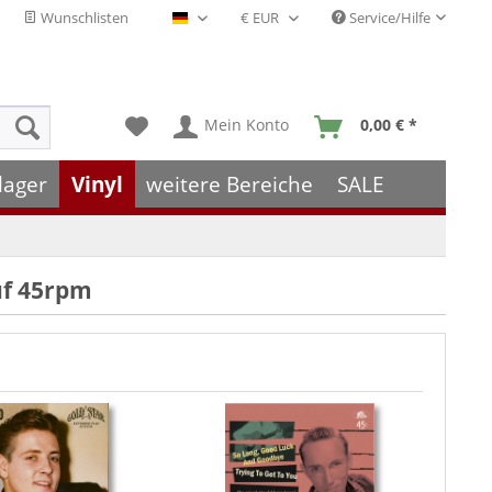
Wunschlisten
Service/Hilfe
Deutsch - DE
Mein Konto
0,00 € *
lager
Vinyl
weitere Bereiche
SALE
uf 45rpm