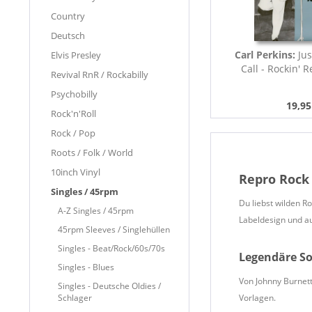
Country
Deutsch
Carl Perkins:
Jus
Elvis Presley
Call - Rockin' 
Revival RnR / Rockabilly
Psychobilly
19,95
Rock'n'Roll
Rock / Pop
Roots / Folk / World
10inch Vinyl
Repro Rock 
Singles / 45rpm
Du liebst wilden R
A-Z Singles / 45rpm
Labeldesign und a
45rpm Sleeves / Singlehüllen
Singles - Beat/Rock/60s/70s
Legendäre So
Singles - Blues
Von Johnny Burnett
Singles - Deutsche Oldies /
Schlager
Vorlagen.