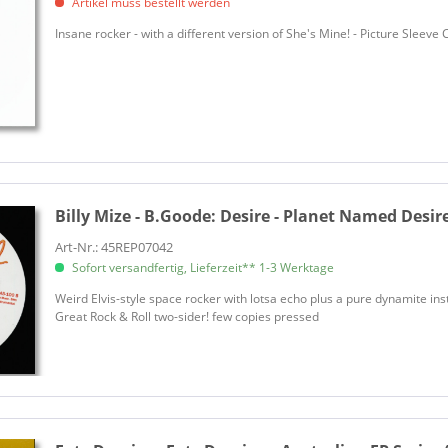
Artikel muss bestellt werden
Best, Pete
Big Rocker (Lennie Lacour)
Insane rocker - with a different version of She's Mine! - Picture Sleev
Bill & Will
Bill Flagg & His Rockabillies
Bishop, Elvin
Blake, Tommy
Blonde Bomber, The
Blue Sailors, The
Blue Velvets, The
Billy Mize - B.Goode:
Desire - Planet Named Desire
Bodhi & The Igniters
Art-Nr.: 45REP07042
Bond, Johnny
Sofort versandfertig, Lieferzeit** 1-3 Werktage
Boone, Pat
Weird Elvis-style space rocker with lotsa echo plus a pure dynamite ins
Boone, Pat
Great Rock & Roll two-sider! few copies pressed
Boorer, Boz
Bordeaux, Sebastien
Breedlove, Jim
Brom, Marti & The Barnshaker
Brooks, Donnie