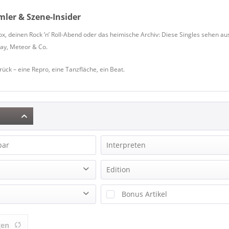
mler & Szene-Insider
ox, deinen Rock ’n’ Roll-Abend oder das heimische Archiv: Diese Singles sehen au
ay, Meteor & Co.
rück – eine Repro, eine Tanzfläche, ein Beat.
bar
Interpreten
4 Instants, The
Edition
Adams, Art
Box-Set
Bonus Artikel
Adams, Larry Trio
Compilation
Adkins, Hasil
& mehr
EP
Adkins, Hasil
gen
& mehr