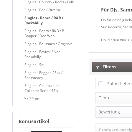
Singles - Country / Roots / Folk
Für DJs, Sam
Singles - Pop / Diverse
Singles - Repro / R&R /
Ob für deine Jukeb
Rockabilly
Sun Records, Stard
Singles - Repro / R&B / B-
Bopper / Doo Wop
Hol dir den Vibe zu
Singles - Re-Issues / Originals
Singles - Revival / Neo
Rockabilly
Singles - Soul
Filtern
Singles - Reggae / Ska /
Rocksteady
Sofort liefer
Singles - Collectables
Collector Series 45's
Genre
LP / 33rpm
Beat
Bewertung
Blues
Bonusartikel
Country
Produkte anzei