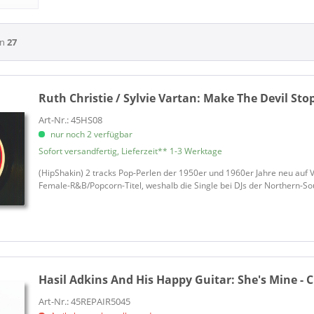
Limited Edition
Albin, Hollis
& mehr
Angels, The
& mehr
on
27
Anka, Paul
Anka, Paul
Ann-Margret
Ruth Christie / Sylvie Vartan:
Make The Devil Stop
Aron, Chris
Avalon, Frankie
Art-Nr.: 45HS08
nur noch 2 verfügbar
B And The Bops
Sofort versandfertig, Lieferzeit** 1-3 Werktage
Backyard Casanovas, The
Baker, Kenny
(HipShakin) 2 tracks Pop-Perlen der 1950er und 1960er Jahre neu auf Vi
Female-R&B/Popcorn-Titel, weshalb die Single bei DJs der Northern-Soul
Bamboozle
Bank Robbers, The
Barnshakers, The
Barry, Willie
Berry, Chuck
Hasil Adkins And His Happy Guitar:
She's Mine - 
Berry, Mike
Berry, Ron
Art-Nr.: 45REPAIR5045