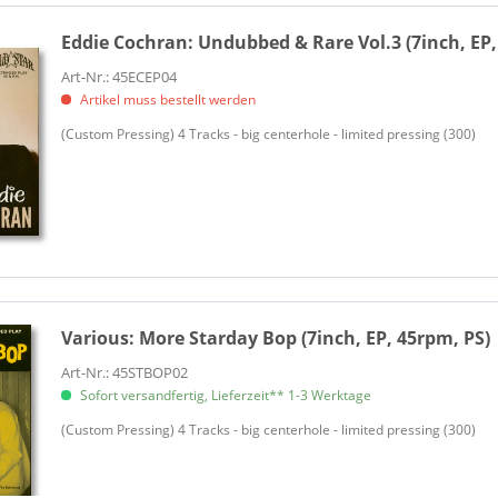
Coe, Jamie
Eddie Cochran:
Undubbed & Rare Vol.3 (7inch, EP,
Cole, Cozy
Comet Combo, The
Art-Nr.: 45ECEP04
Artikel muss bestellt werden
Conn, Tony
Cooper, Glen
(Custom Pressing) 4 Tracks - big centerhole - limited pressing (300)
Cortez, Dave 'Baby'
Craddock, Billy Crash
Crazy Kings, Los
Crickets, The
Cues, The
Cymbal, Johnny
Daddy Dewdrop
Various:
More Starday Bop (7inch, EP, 45rpm, PS)
Dakil Combo, Floyd
Art-Nr.: 45STBOP02
Dale & Grace
Sofort versandfertig, Lieferzeit** 1-3 Werktage
Dale, Dick
(Custom Pressing) 4 Tracks - big centerhole - limited pressing (300)
Daly, Terry
Daly, Terry