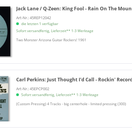
Casey, Al
Jack Lane / Q-Zeen:
King Fool - Rain On The Moun
Cave Catt Sammy
Art-Nr.: 45REP12042
Champion, Hollis
die letzten 1 verfügbar
Champs - Gee Cees
Sofort versandfertig, Lieferzeit** 1-3 Werktage
Champs - Jorgen Ingmann
Two Monster Arizona Guitar Rockers! 1961
Chance, Dustin & The Alnighte
Chandler, Gene
Chordettes, The
Christie, Lou
Christie, Ruth
Carl Perkins:
Just Thought I'd Call - Rockin' Recor
Clanton, Jimmy
Art-Nr.: 45EPCP002
Clark, Sanford
Sofort versandfertig, Lieferzeit** 1-3 Werktage
Clay, Joe
(Custom Pressing) 4 Tracks - big centerhole - limited pressing (300)
Clovers, The
Coates, Don
Cochran, Eddie
Coe, Jamie