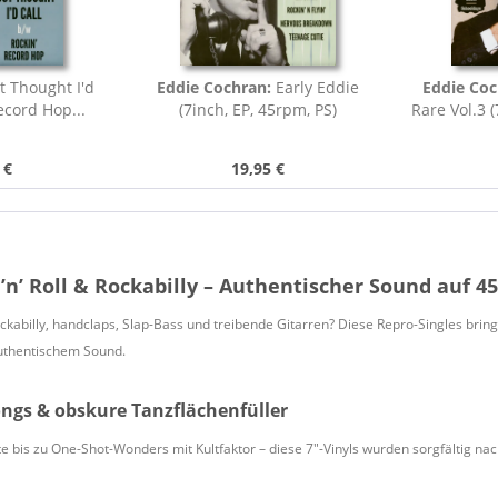
t Thought I'd
Eddie Cochran:
Early Eddie
Eddie Coc
Record Hop...
(7inch, EP, 45rpm, PS)
Rare Vol.3 (
 €
19,95 €
’n’ Roll & Rockabilly – Authentischer Sound auf 
ockabilly, handclaps, Slap-Bass und treibende Gitarren? Diese Repro-Singles bring
uthentischem Sound.
ngs & obskure Tanzflächenfüller
e bis zu One-Shot-Wonders mit Kultfaktor – diese 7"-Vinyls wurden sorgfältig nac