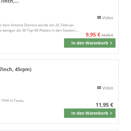
7inch,...
EAGLE RECORDS
EASY ACTION
Video
Ecco-Fonic Records
tor's Item Antoine Domino wurde am 26. Februar
Echo-Sonic Records
weniger als 36 Top-40-Platten in den Staaten....
9,95 €
19,95 €
El Dandy Records
In den
Warenkorb
Merken
EL TORO
El Toro Records
EMI - Pathe Marconi
ENVIKEN
7inch, 45rpm)
Enviken Record Company
ERA RECORDS
Video
Eric Records
Farewell
 1956 in Texas,
11,95 €
Flamingo Records
In den
Warenkorb
Foot Tapping Records
Merken
Foottapping Records
Fortuna