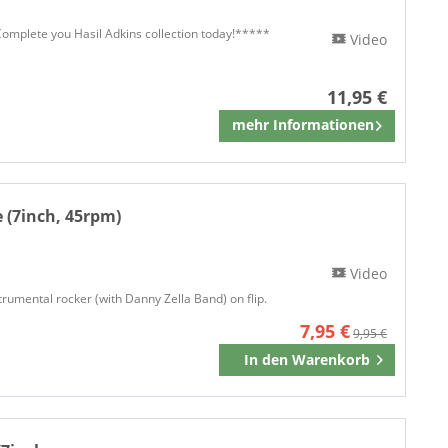
CACTUS
Cactus Records
e Complete you Hasil Adkins collection today!*****
Video
Capitol Records
Catus Records
11,95 €
CBS Records
mehr Informationen
Merken
Chaputa
CHRYSALIS
CJG Record Company
Cleopatra Records
 (7inch, 45rpm)
Collectable Records
CORAL
Video
Crazy Love Records
trumental rocker (with Danny Zella Band) on flip.
Crazy Times Records
7,95 €
9,95 €
Custom Pressing
In den
Warenkorb
Merken
DEL-FI
DIABLO
s
Discontinued
DYNAMITE