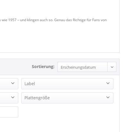
s wie 1957 – und klingen auch so. Genau das Richtige für Fans von
Sortierung:
Label
(Back Beat Records) 2 tracks
Plattengröße
ABC Records
EP (7 inch)
Ace Records
Single (7 Inch)
ACR Records
Single 7inch
American Pie