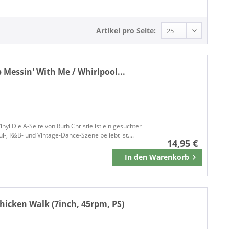
Arc Records
Arista Records
Artikel pro Seite:
Atlantic Recording
Ballroom Records
BE! Records
 Messin' With Me / Whirlpool...
Bear Family Records
Black Lagoon
Blakey Records
BLUE LIGHT RECORDS
Bluelight Records
nyl Die A-Seite von Ruth Christie ist ein gesuchter
-, R&B- und Vintage-Dance-Szene beliebt ist....
Bones Records
14,95 €
Bones Records / Spare Time Records
In den
Warenkorb
Merken
Brass Records
Bravo! High Fidelity Records
BRISK
Chicken Walk (7inch, 45rpm, PS)
Brisk Records
BUDDAH