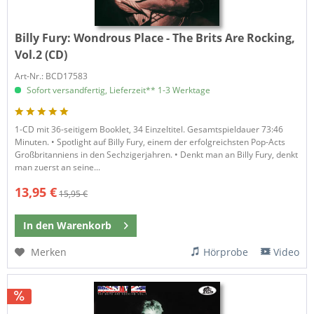
Billy Fury:
Wondrous Place - The Brits Are Rocking,
Vol.2 (CD)
Art-Nr.: BCD17583
Sofort versandfertig, Lieferzeit** 1-3 Werktage
1-CD mit 36-seitigem Booklet, 34 Einzeltitel. Gesamtspieldauer 73:46
Minuten. • Spotlight auf Billy Fury, einem der erfolgreichsten Pop-Acts
Großbritanniens in den Sechzigerjahren. • Denkt man an Billy Fury, denkt
man zuerst an seine...
13,95 €
15,95 €
In den
Warenkorb
Merken
Hörprobe
Video