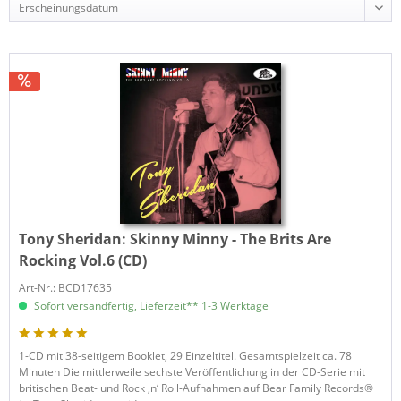
Tony Sheridan:
Skinny Minny - The Brits Are
Rocking Vol.6 (CD)
Art-Nr.: BCD17635
Sofort versandfertig, Lieferzeit** 1-3 Werktage
1-CD mit 38-seitigem Booklet, 29 Einzeltitel. Gesamtspielzeit ca. 78
Minuten Die mittlerweile sechste Veröffentlichung in der CD-Serie mit
britischen Beat- und Rock ‚n‘ Roll-Aufnahmen auf Bear Family Records®