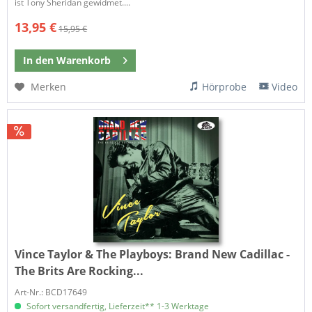
ist Tony Sheridan gewidmet....
13,95 €
15,95 €
In den
Warenkorb
Merken
Hörprobe
Video
Vince Taylor & The Playboys:
Brand New Cadillac -
The Brits Are Rocking...
Art-Nr.: BCD17649
Sofort versandfertig, Lieferzeit** 1-3 Werktage