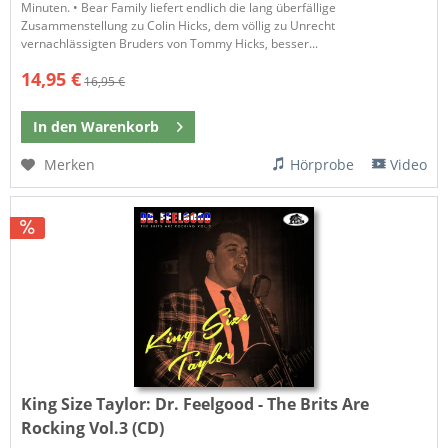
Minuten. • Bear Family liefert endlich die lang überfällige
Zusammenstellung zu Colin Hicks, dem völlig zu Unrecht
vernachlässigten Bruders von Tommy Hicks, besser...
14,95 €
16,95 €
In den
Warenkorb
Merken
Hörprobe
Video
King Size Taylor:
Dr. Feelgood - The Brits Are
Rocking Vol.3 (CD)