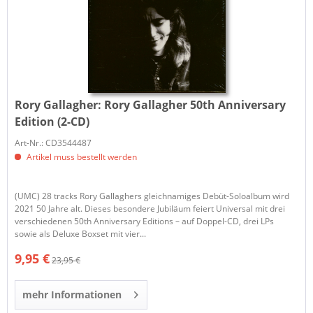
Rory Gallagher:
Rory Gallagher 50th Anniversary
Edition (2-CD)
Art-Nr.: CD3544487
Artikel muss bestellt werden
(UMC) 28 tracks Rory Gallaghers gleichnamiges Debüt-Soloalbum wird
2021 50 Jahre alt. Dieses besondere Jubiläum feiert Universal mit drei
verschiedenen 50th Anniversary Editions – auf Doppel-CD, drei LPs
sowie als Deluxe Boxset mit vier...
9,95 €
23,95 €
mehr Informationen