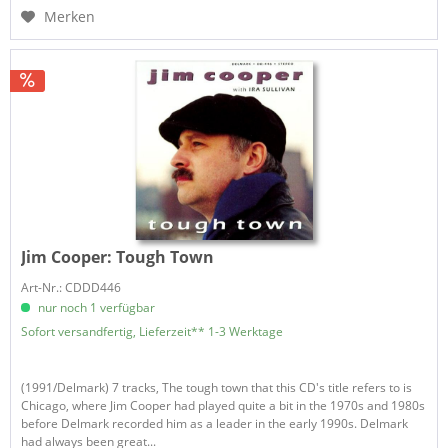
Merken
Jim Cooper:
Tough Town
Art-Nr.: CDDD446
nur noch 1 verfügbar
Sofort versandfertig, Lieferzeit** 1-3 Werktage
(1991/Delmark) 7 tracks, The tough town that this CD's title refers to is
Chicago, where Jim Cooper had played quite a bit in the 1970s and 1980s
before Delmark recorded him as a leader in the early 1990s. Delmark
had always been great...