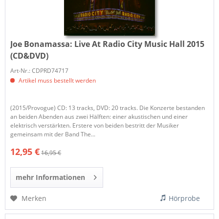
Joe Bonamassa:
Live At Radio City Music Hall 2015
(CD&DVD)
Art-Nr.: CDPRD74717
Artikel muss bestellt werden
(2015/Provogue) CD: 13 tracks, DVD: 20 tracks. Die Konzerte bestanden
an beiden Abenden aus zwei Hälften: einer akustischen und einer
elektrisch verstärkten. Erstere von beiden bestritt der Musiker
gemeinsam mit der Band The...
12,95 €
16,95 €
mehr Informationen
Merken
Hörprobe