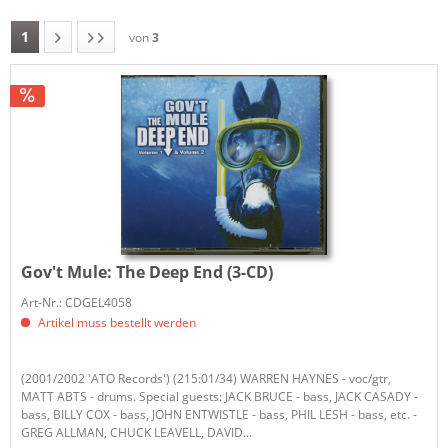
1
von
3
Gov't Mule:
The Deep End (3-CD)
Art-Nr.: CDGEL4058
Artikel muss bestellt werden
(2001/2002 'ATO Records') (215:01/34) WARREN HAYNES - voc/gtr,
MATT ABTS - drums. Special guests: JACK BRUCE - bass, JACK CASADY -
bass, BILLY COX - bass, JOHN ENTWISTLE - bass, PHIL LESH - bass, etc. -
GREG ALLMAN, CHUCK LEAVELL, DAVID...