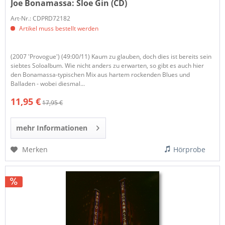
Joe Bonamassa:
Sloe Gin (CD)
Art-Nr.: CDPRD72182
Artikel muss bestellt werden
(2007 'Provogue') (49:00/11) Kaum zu glauben, doch dies ist bereits sein
siebtes Soloalbum. Wie nicht anders zu erwarten, so gibt es auch hier
den Bonamassa-typischen Mix aus hartem rockenden Blues und
Balladen - wobei diesmal...
11,95 €
17,95 €
mehr Informationen
Merken
Hörprobe