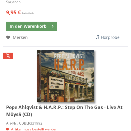
Syrjänen
9,95 €
17,95 €
In den
Warenkorb
Merken
Hörprobe
Pepe Ahlqvist & H.A.R.P.:
Step On The Gas - Live At
Möysä (CD)
Art-Nr.: CDBLR331992
Artikel muss bestellt werden