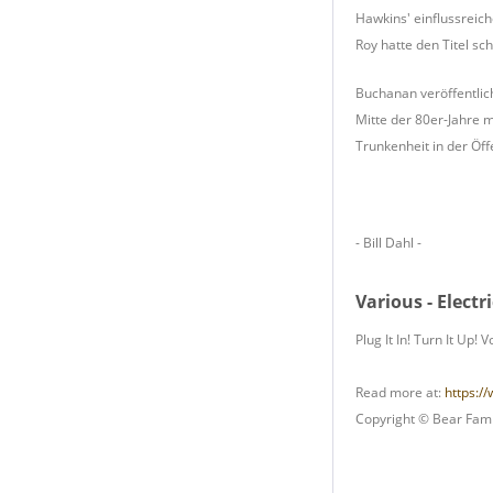
Hawkins' einflussrei
Roy hatte den Titel 
Buchanan veröffentlich
Mitte der 80er-Jahre m
Trunkenheit in der Öf
- Bill Dahl -
Various - Electr
Plug It In! Turn It Up!
Read more at:
https://
Copyright © Bear Fami