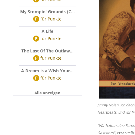
My Stompin' Grounds (C...
P
für
Punkte
A Life
P
für
Punkte
The Last Of The Outlaw...
P
für
Punkte
A Dream is a Wish Your...
P
für
Punkte
Alle anzeigen
Jimmy Nolen. Ich dachte
Heartbeats, und wir f
"Wir hatten eine Ferns
Gaststars",
erzählteB