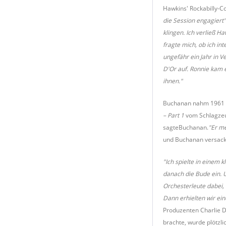
Hawkins' Rockabilly-Co
die Session engagiert
klingen. Ich verließ H
fragte mich, ob ich int
ungefähr ein Jahr in V
D'Or auf. Ronnie kam e
ihnen."
Buchanan nahm 1961 u
– Part 1
vom Schlagzeu
sagteBuchanan.
"Er me
und Buchanan versackte
"Ich spielte in einem 
danach die Bude ein. 
Orchesterleute dabei, 
Dann erhielten wir ein
Produzenten Charlie D
brachte, wurde plötzli