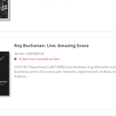
Roy Buchanan:
Live: Amazing Grace
Art-Nr.: CDPOW128
Artikel muss bestellt werden
(1972-83 'Powerhouse') (46:14/08) Liveaufnahmen in größtenteils erstau
Buchanan seiner Zeit voraus war. Innovativ, experimentell, im Blues v
Äußerst...