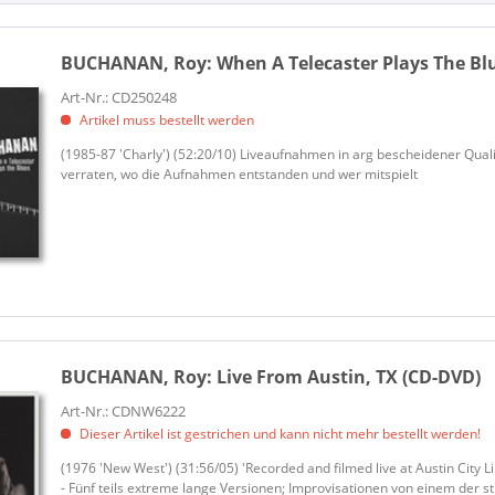
Made In Germany (3)
NEW WEST (1)
New West Records (1)
BUCHANAN, Roy:
When A Telecaster Plays The Bl
POWERHOUSE (1)
Art-Nr.: CD250248
Rollercoaster Records (1)
Artikel muss bestellt werden
(1985-87 'Charly') (52:20/10) Liveaufnahmen in arg bescheidener Qualit
verraten, wo die Aufnahmen entstanden und wer mitspielt
BUCHANAN, Roy:
Live From Austin, TX (CD-DVD)
Art-Nr.: CDNW6222
Dieser Artikel ist gestrichen und kann nicht mehr bestellt werden!
(1976 'New West') (31:56/05) 'Recorded and filmed live at Austin City 
- Fünf teils extreme lange Versionen; Improvisationen von einem der s