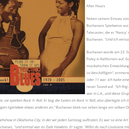
After Hours
Neben seinem Einsatz von
Buchanans Spielweise auch
Telecaster, die er 'Nancy'
Buchanan.
"Und ich versuc
Buchanan wurde am 23. Se
Pixley in Kalifornien auf. 
musikalischen Entwicklun
zu beschäftigen",
erinnert
oder 11 war. Ich hatte ei
neuer Sound auf.
"Ich fing
war in L.A., und diese Gru
, sie spielten Rock 'n' Roll
.
Er bog die Saiten im
Rock 'n' Roll, also überlegte ic
ingen irgendwie etwas anderes an."
Buchanan blieb nur selten lange am selben Or
ehshow in Oklahoma City, in der wir jeden Samstag auftraten. Es war so eine Art
uchanan,
"und einmal war es Dale Hawkins. Er sagte: 'Willst du nach Louisiana 