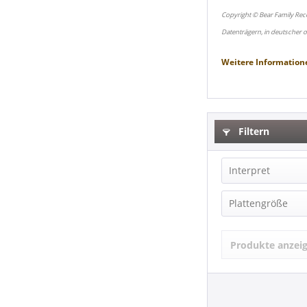
Copyright © Bear Family Rec
Datenträgern, in deutscher 
Weitere Information
Filtern
Interpret
BUCHANAN, R
Plattengröße
Roy Buchana
LP (12 Inch) (
Produkte anzei