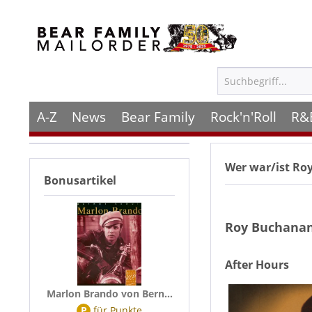
A-Z
News
Bear Family
Rock'n'Roll
R&
Wer war/ist
Ro
Bonusartikel
Roy Buchana
After Hours
Marlon Brando von Bern...
P
für
Punkte