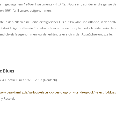
chem getragenem 1946er Instrumental-Hit
After Hours
ein, auf der er die ganze B
schon 1961 für Bomarc aufgenommen.
te in den 70ern eine Reihe erfolgreicher LPs auf Polydor und Atlantic, in der ers
it drei Alligator-LPs ein Comeback feierte. Seine Story hat jedoch leider kein Ha
fentlichkeit festgenommen wurde, erhängte er sich in der Ausnüchterungszelle.
ic Blues
 Vol.4 Electric Blues 1970 - 2005 (Deutsch)
www.bear-family.de/various-electric-blues-plug-it-in-turn-it-up-vol.4-electric-bl
ly Records