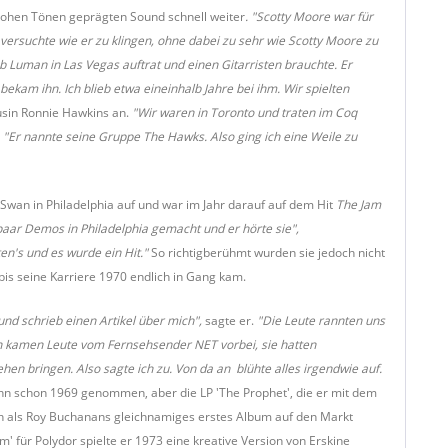
hohen Tönen geprägten Sound schnell weiter
. "Scotty Moore war für
 versuchte wie er zu klingen, ohne dabei zu sehr wie Scotty Moore zu
ob Luman in Las Vegas auftrat und einen Gitarristen brauchte. Er
nd bekam ihn. Ich blieb etwa eineinhalb Jahre bei ihm. Wir spielten
usin Ronnie Hawkins an.
"Wir waren in Toronto und traten im Coq
"Er nannte seine Gruppe The Hawks. Also ging ich eine Weile zu
 Swan in Philadelphia auf und war im Jahr darauf auf dem Hit
The Jam
 paar Demos in Philadelphia gemacht und er hörte sie",
ten's und es wurde ein Hit."
So richtigberühmt wurden sie jedoch nicht
bis seine Karriere 1970 endlich in Gang kam.
und schrieb einen Artikel über mich",
sagte er.
"Die Leute rannten uns
nn kamen Leute vom Fernsehsender NET vorbei, sie hatten
hen bringen. Also sagte ich zu. Von da an blühte alles irgendwie auf.
ihn schon 1969 genommen, aber die LP 'The Prophet', die er mit dem
ch als Roy Buchanans gleichnamiges erstes Album auf den Markt
' für Polydor spielte er 1973 eine kreative Version von Erskine