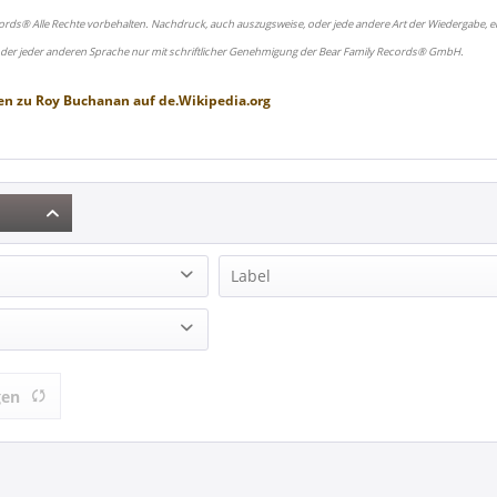
ords® Alle Rechte vorbehalten. Nachdruck, auch auszugsweise, oder jede andere Art der Wiedergabe, ei
oder jeder anderen Sprache nur mit schriftlicher Genehmigung der Bear Family Records® GmbH.
en zu
Roy Buchanan
auf
de.Wikipedia.org
Label
oy (2)
Alligator Records (1)
n (11)
Angel Air Records (1)
4)
BGO RECORDS (1)
gen
BLUES BOULEVARD (1)
ESSENTIAL MEDIA MOD (1)
JASMINE (1)