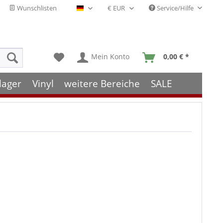
Wunschlisten
Service/Hilfe
Deutsch - DE
Mein Konto
0,00 € *
lager
Vinyl
weitere Bereiche
SALE