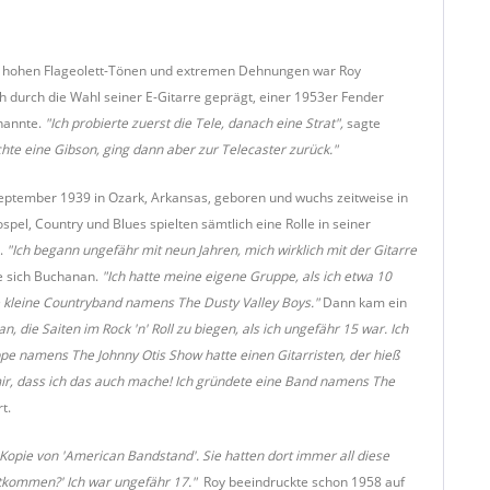
 hohen Flageolett-Tönen und extremen Dehnungen war Roy
 durch die Wahl seiner E-Gitarre geprägt, einer 1953er Fender
 nannte.
"Ich probierte zuerst die Tele, danach eine Strat",
sagte
hte eine Gibson, ging dann aber zur Telecaster zurück."
ptember 1939 in Ozark, Arkansas, geboren und wuchs zeitweise in
Gospel, Country und Blues spielten sämtlich eine Rolle in seiner
g.
"Ich begann ungefähr mit neun Jahren, mich wirklich mit der Gitarre
e sich Buchanan.
"Ich hatte meine eigene Gruppe, als ich etwa 10
ne kleine Countryband namens The Dusty Valley Boys."
Dann kam ein
 an, die Saiten im Rock 'n' Roll
zu biegen, als ich ungefähr 15 war. Ich
ppe namens The Johnny Otis Show hatte einen Gitarristen, der hieß
h mir, dass ich das auch mache! Ich gründete eine Band namens The
t.
 Kopie von 'American Bandstand'. Sie hatten dort immer all diese
mitkommen?' Ich war ungefähr 17."
Roy beeindruckte schon 1958 auf