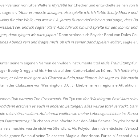
ver-Version von Little Walters
My Babe
für Checker und entwickelte seinen von 
",
sagte er.
"Aber er musste absagen, also spielte ich. Ich liebte Scotty Moore und
awkins für eine Weile und war in L.A. James Burton rief mich an und sagte, dass B
eressiert sei, und ich sagte: 'Klar!' Also fuhr ich hin und spielte für den Job vor u
egas, dann gingen wir nach Japan."
Dann schloss sich Roy der Band von Dales Co
ines Abends rein und fragte mich, ob ich in seiner Band spielen wollte",
sagte er.
nter seinem eigenen Namen den wilden Instrumentaltitel
Mule Train Stomp
für
ger Bobby Gregg and his Friends auf dem Cotton-Label zu hören.
"Ich hatte ein
inte, er hätte mich gern als Gitarrist auf ein paar Platten. Ich sagte zu. Wir mach
 in der Clubszene von Washington, D.C. Er blieb eine rein regionale Attraktion, 
kleinen Club namens The Crossroads. Ein Typ von der 'Washington Post' kam rein 
Und dann erschien es auch in anderen Zeitungen, alles wurde total verrückt. Da
die mich hören sollten. Auf einmal wollten sie meine Lebensgeschichte ins Fernse
en Plattenvertrag."
Buchanan vereinfachte hier den Ablauf etwas: Polydor hatte 
aniels machte, wurde nicht veröffentlicht. Als Polydor dann den nächsten Versu
ch die ganze Welt auf seine Telecaster-Magie aufmerksam. Für sein 'Second Album