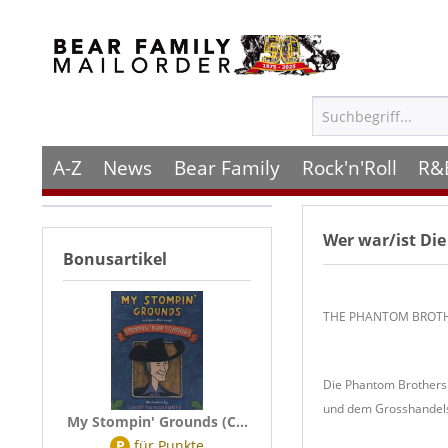
A-Z
News
Bear Family
Rock'n'Roll
R&
Wer war/ist
Die
Bonusartikel
THE PHANTOM BROT
Die Phantom Brothers 
und dem Grosshandels
My Stompin' Grounds (C...
P
für
Punkte