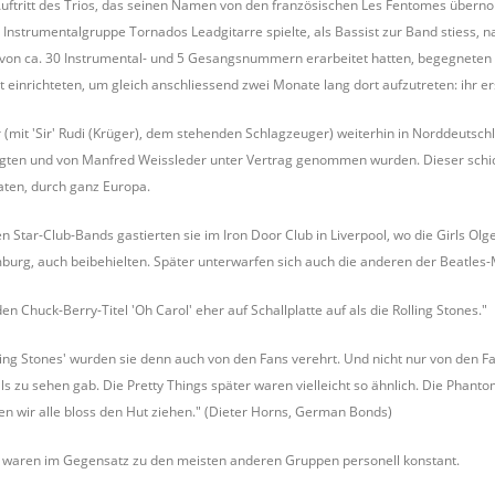
 Auftritt des Trios, das seinen Namen von den französischen Les Fentomes übern
 Instrumentalgruppe Tornados Leadgitarre spielte, als Bassist zur Band stiess, 
 von ca. 30 Instrumental- und 5 Gesangsnummern erarbeitet hatten, begegneten 
 einrichteten, um gleich anschliessend zwei Monate lang dort aufzutreten: ihr ers
er (mit 'Sir' Rudi (Krüger), dem stehenden Schlagzeuger) weiterhin in Norddeutsch
gten und von Manfred Weissleder unter Vertrag genommen wurden. Dieser schic
aten, durch ganz Europa.
Star-Club-Bands gastierten sie im Iron Door Club in Liverpool, wo die Girls Olg
mburg, auch beibehielten. Später unterwarfen sich auch die anderen der Beatles-
n Chuck-Berry-Titel 'Oh Carol' eher auf Schallplatte auf als die Rolling Stones."
lling Stones' wurden sie denn auch von den Fans verehrt. Und nicht nur von den 
ls zu sehen gab. Die Pretty Things später waren vielleicht so ähnlich. Die Phan
en wir alle bloss den Hut ziehen." (Dieter Horns, German Bonds)
 waren im Gegensatz zu den meisten anderen Gruppen personell konstant.