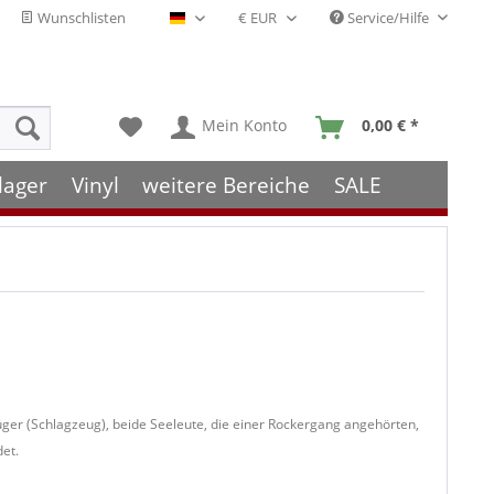
Wunschlisten
Service/Hilfe
Deutsch - DE
Mein Konto
0,00 € *
lager
Vinyl
weitere Bereiche
SALE
er (Schlagzeug), beide Seeleute, die einer Rockergang angehörten,
et.