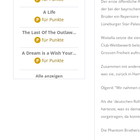
Der erste öffentliche
der bei der bayrischen
A Life
Brüder ein Repertoire
P
für
Punkte
Lüneburger Star-Palast
The Last Of The Outlaw...
Woitalla setzte die vi
P
für
Punkte
Club-Wettbewerb bele
A Dream is a Wish Your...
Grossen Freiheit auftr
P
für
Punkte
Zusammen mit anderen 
was sie, zurück in Ha
Alle anzeigen
Olgerd: "Wir nahmen de
Als die 'deutschen Ro
härteste, was es dama
vorgetragen, da konnt
Die Phantom Brothers