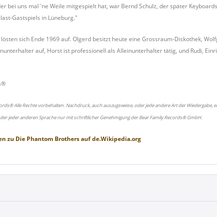
der bei uns mal 'ne Weile mitgespielt hat, war Bernd Schulz, der später Keyboards
last-Gastspiels in Lüneburg."
östen sich Ende 1969 auf. Olgerd besitzt heute eine Grossraum-Diskothek, Wolfga
einunterhalter auf, Horst ist professionell als Alleinunterhalter tätig, und Rudi, 
s®
ords® Alle Rechte vorbehalten. Nachdruck, auch auszugsweise, oder jede andere Art der Wiedergabe, ei
oder jeder anderen Sprache nur mit schriftlicher Genehmigung der Bear Family Records® GmbH.
en zu
Die Phantom Brothers
auf
de.Wikipedia.org