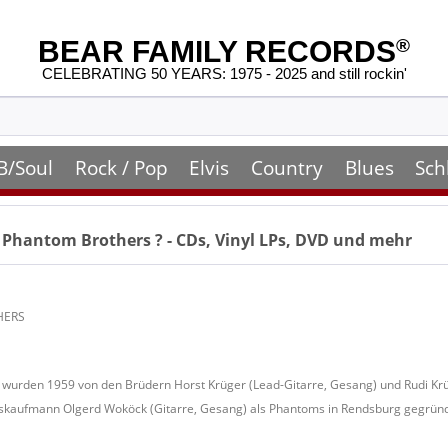
BEAR FAMILY RECORDS
®
CELEBRATING 50 YEARS: 1975 - 2025 and still rockin'
B/Soul
Rock / Pop
Elvis
Country
Blues
Sch
 Phantom Brothers
? - CDs, Vinyl LPs, DVD und mehr
HERS
wurden 1959 von den Brüdern Horst Krüger (Lead-Gitarre, Gesang) und Rudi Krüg
kaufmann Olgerd Woköck (Gitarre, Gesang) als Phantoms in Rendsburg gegründ