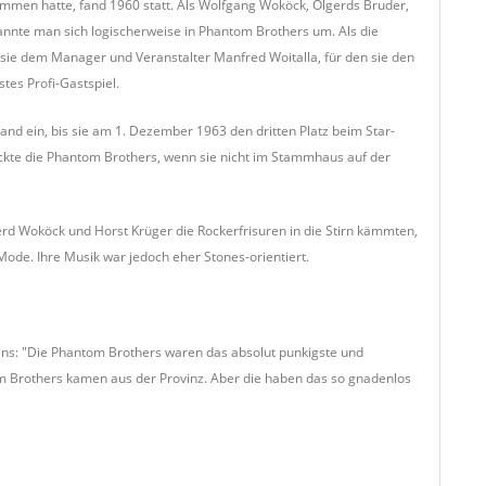
ommen hatte, fand 1960 statt. Als Wolfgang Woköck, Olgerds Bruder,
nannte man sich logischerweise in Phantom Brothers um. Als die
sie dem Manager und Veranstalter Manfred Woitalla, für den sie den
tes Profi-Gastspiel.
land ein, bis sie am 1. Dezember 1963 den dritten Platz beim Star-
kte die Phantom Brothers, wenn sie nicht im Stammhaus auf der
erd Woköck und Horst Krüger die Rockerfrisuren in die Stirn kämmten,
Mode. Ihre Musik war jedoch eher Stones-orientiert.
Fans: "Die Phantom Brothers waren das absolut punkigste und
tom Brothers kamen aus der Provinz. Aber die haben das so gnadenlos