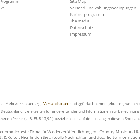
-Programm
Site Map
kt
Versand und Zahlungsbedingungen
Partnerprogramm
The media
Datenschutz
Impressum
etzl. Mehrwertsteuer zzgl.
Versandkosten
und ggf. Nachnahmegebühren, wenn nic
h Deutschland. Lieferzeiten für andere Länder und Informationen zur Berechnung
chenen Preise (z. B. EUR
15,95
) beziehen sich auf den bislang in diesem Shop an
renommierteste Firma für Wiederveröffentlichungen - Country Music und Rock'
tt & Kultur. Hier finden Sie aktuelle Nachrichten und detaillierte Informati