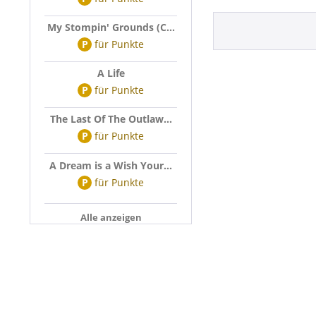
My Stompin' Grounds (C...
P
für
Punkte
A Life
P
für
Punkte
The Last Of The Outlaw...
P
für
Punkte
A Dream is a Wish Your...
P
für
Punkte
Alle anzeigen