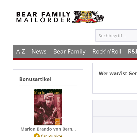
A-Z
News
Bear Family
Rock'n'Roll
R&
Wer war/ist
Gen
Bonusartikel
Marlon Brando von Bern...
P
für
Punkte