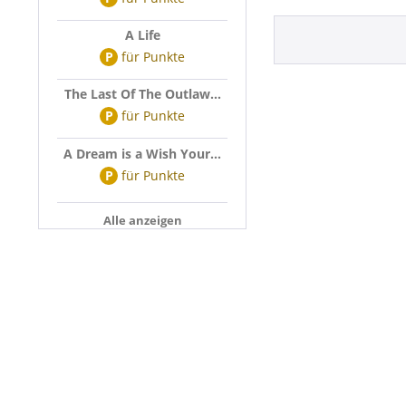
A Life
P
für
Punkte
The Last Of The Outlaw...
P
für
Punkte
A Dream is a Wish Your...
P
für
Punkte
Alle anzeigen