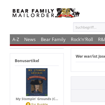
A-Z
News
Bear Family
Rock'n'Roll
R&
Wer war/ist
Jos
Bonusartikel
My Stompin' Grounds (C...
P
für
Punkte