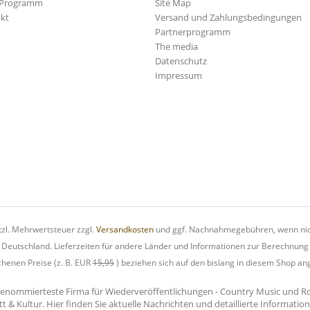
-Programm
Site Map
kt
Versand und Zahlungsbedingungen
Partnerprogramm
The media
Datenschutz
Impressum
etzl. Mehrwertsteuer zzgl.
Versandkosten
und ggf. Nachnahmegebühren, wenn nic
h Deutschland. Lieferzeiten für andere Länder und Informationen zur Berechnung
chenen Preise (z. B. EUR
15,95
) beziehen sich auf den bislang in diesem Shop an
renommierteste Firma für Wiederveröffentlichungen - Country Music und Rock'
tt & Kultur. Hier finden Sie aktuelle Nachrichten und detaillierte Informati