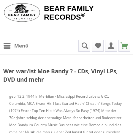
BEAR FAMILY
®
RECORDS
Menü
Wer war/ist
Moe Bandy
? - CDs, Vinyl LPs,
DVD und mehr
geb. 12.2. 1944 in Meridian - Mississippi Record Labels: GRC,
Columbia, MCA Erster Hit: I Just Started Hatin`Cheatin`Songs Today
(1974) Erster Top Ten Hit: It Was Always So Easy (1974) Mitte der
70erJahre schlug der ehemalige Metallfacharbeiter und Rodeoreiter
Moe Bandy im Country Music Business wie eine Bombe ein und dies
mit einer Musik, die man zu jener Zeit längst für tot oder zumindest