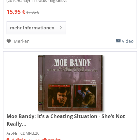
(2016/Bandy) 11 tracks - digisleeve
15,95 €
17,95 €
mehr Informationen
Merken
Video
Moe Bandy:
It's a Cheating Situation - She's Not
Really...
Art-Nr.: CDMRLL26
Artikel muss bestellt werden