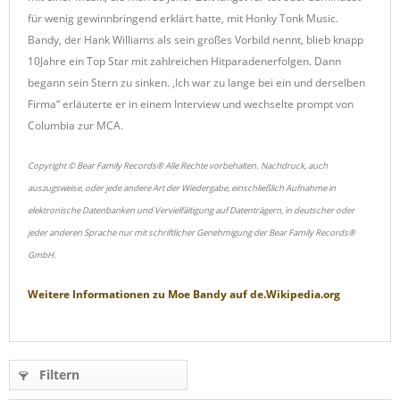
für wenig gewinnbringend erklärt hatte, mit Honky Tonk Music.
Bandy, der Hank Williams als sein großes Vorbild nennt, blieb knapp
10Jahre ein Top Star mit zahlreichen Hitparadenerfolgen. Dann
begann sein Stern zu sinken. ,Ich war zu lange bei ein und derselben
Firma“ erläuterte er in einem Interview und wechselte prompt von
Columbia zur MCA.
Copyright © Bear Family Records® Alle Rechte vorbehalten. Nachdruck, auch
auszugsweise, oder jede andere Art der Wiedergabe, einschließlich Aufnahme in
elektronische Datenbanken und Vervielfältigung auf Datenträgern, in deutscher oder
jeder anderen Sprache nur mit schriftlicher Genehmigung der Bear Family Records®
GmbH.
Weitere Informationen zu
Moe Bandy
auf
de.Wikipedia.org
Filtern