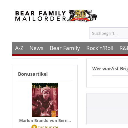
A-Z
News
Bear Family
Rock'n'Roll
R&
Wer war/ist
Bri
Bonusartikel
Marlon Brando von Bern...
P
für
Punkte