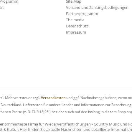
-Programm
Site Map
kt
Versand und Zahlungsbedingungen
Partnerprogramm
The media
Datenschutz
Impressum
etzl. Mehrwertsteuer zzgl.
Versandkosten
und ggf. Nachnahmegebühren, wenn nic
h Deutschland. Lieferzeiten für andere Länder und Informationen zur Berechnung
chenen Preise (z. B. EUR
15,95
) beziehen sich auf den bislang in diesem Shop an
renommierteste Firma für Wiederveröffentlichungen - Country Music und Rock'
tt & Kultur. Hier finden Sie aktuelle Nachrichten und detaillierte Informati