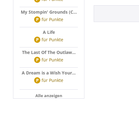
My Stompin' Grounds (C...
P
für
Punkte
A Life
P
für
Punkte
The Last Of The Outlaw...
P
für
Punkte
A Dream is a Wish Your...
P
für
Punkte
Alle anzeigen