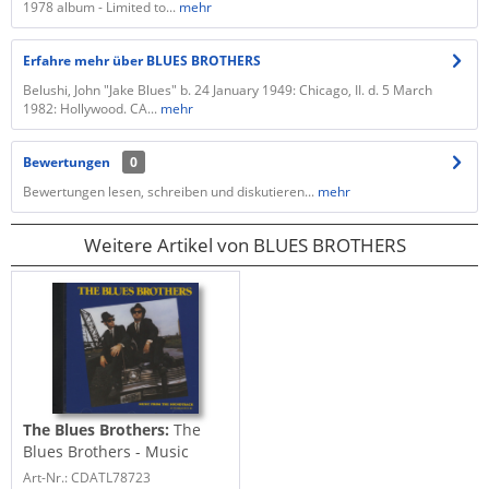
1978 album - Limited to...
mehr
Erfahre mehr über BLUES BROTHERS
Belushi, John "Jake Blues" b. 24 January 1949: Chicago, II. d. 5 March
1982: Hollywood. CA...
mehr
Bewertungen
0
Bewertungen lesen, schreiben und diskutieren...
mehr
Weitere Artikel von BLUES BROTHERS
The Blues Brothers:
The
Blues Brothers - Music
From The Soundtrack...
Art-Nr.: CDATL78723