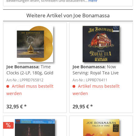
Bewertungen lesen, schreiben und diskutieren...
mehr
Weitere Artikel von Joe Bonamassa
Joe Bonamassa:
Time
Joe Bonamassa:
Now
Clocks (2-LP, 180g, Gold
Serving: Royal Tea Live
Vinyl)
From The Ryman...
Art-Nr.: LPPRD765812
Art-Nr.: LPPRD76411
Artikel muss bestellt
Artikel muss bestellt
werden
werden
32,95 € *
29,95 € *