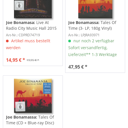
Joe Bonamasa:
Live At
Joe Bonamassa:
Tales Of
Radio City Music Hall 2015
Time (3- LP, 180g Vinyl)
(CD + BLU-RAY)
Art-Nr.: CDPRD74719
Art-Nr.: LPJRA93971
Artikel muss bestellt
nur noch 2 verfügbar
werden
Sofort versandfertig,
Lieferzeit** 1-3 Werktage
14,95 € *
19,95 € *
47,95 € *
Joe Bonamassa:
Tales Of
Time (CD + Blue-ray Disc)