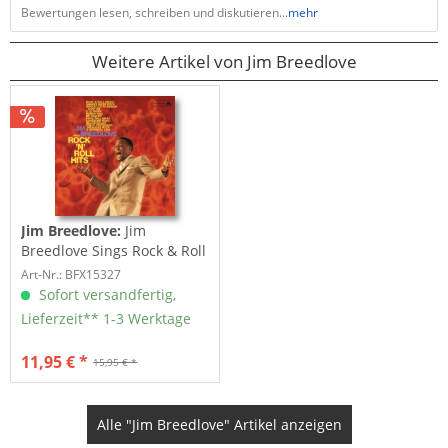
Bewertungen lesen, schreiben und diskutieren...
mehr
Weitere Artikel von Jim Breedlove
Jim Breedlove:
Jim
Breedlove Sings Rock & Roll
(LP)
Art-Nr.: BFX15327
Sofort versandfertig,
Lieferzeit** 1-3 Werktage
11,95 € *
15,95 € *
Alle "Jim Breedlove" Artikel anzeigen