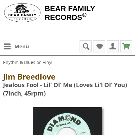
BEAR FAMILY
®
RECORDS
Menü
Rhythm & Blues on Vinyl
Jim Breedlove
Jealous Fool - Lil' Ol' Me (Loves Li'l Ol' You)
(7inch, 45rpm)