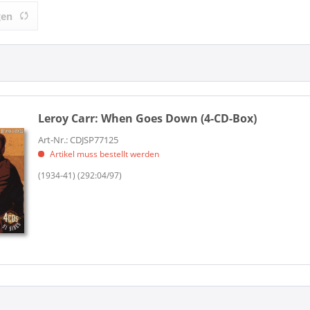
)
JSP Records (1)
gen
Leroy Carr:
When Goes Down (4-CD-Box)
Art-Nr.: CDJSP77125
Artikel muss bestellt werden
(1934-41) (292:04/97)