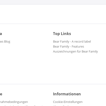
ia
Top Links
ws Blog
Bear Family - A record label
Bear Family - Features
Auszeichnungen für Bear Family
ce
Informationen
ilnahmebedingungen
Cookie-Einstellungen