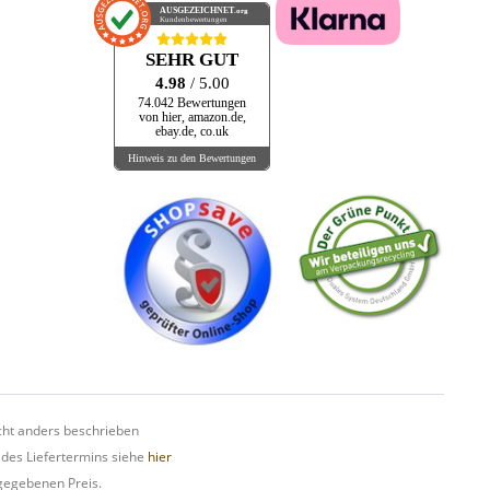
AUSGEZEICHNET
.org
Kundenbewertungen
SEHR GUT
4.98
/ 5.00
74.042 Bewertungen
von hier, amazon.de,
ebay.de, co.uk
Hinweis zu den Bewertungen
ht anders beschrieben
 des Liefertermins siehe
hier
gegebenen Preis.