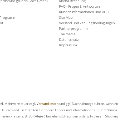
cords wird grüner (Goes Green)
Klarna Rechnung
FAQ - Fragen & Antworten
Kundeninformationen und AGB
-Programm
Site Map
kt
Versand und Zahlungsbedingungen
Partnerprogramm
The media
Datenschutz
Impressum
etzl. Mehrwertsteuer zzgl.
Versandkosten
und ggf. Nachnahmegebühren, wenn nic
h Deutschland. Lieferzeiten für andere Länder und Informationen zur Berechnung
chenen Preise (z. B. EUR
15,95
) beziehen sich auf den bislang in diesem Shop an