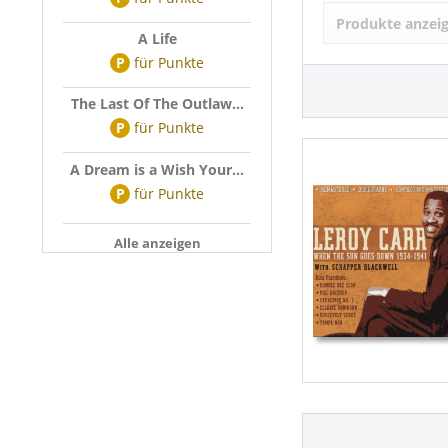
Leroy Carr (1
Produkte anzei
A Life
P
für
Punkte
The Last Of The Outlaw...
P
für
Punkte
A Dream is a Wish Your...
P
für
Punkte
Alle anzeigen