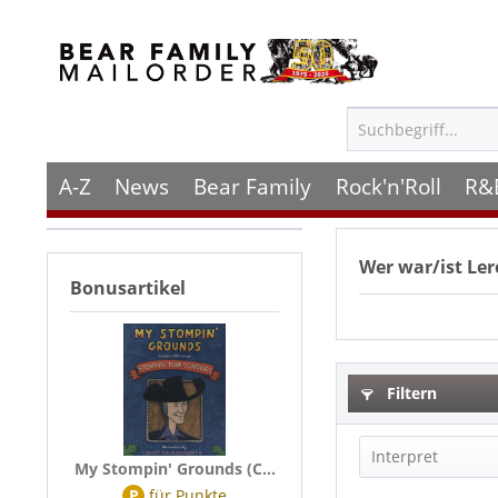
A-Z
News
Bear Family
Rock'n'Roll
R&
Wer war/ist
Ler
Bonusartikel
Filtern
Interpret
My Stompin' Grounds (C...
P
für
Punkte