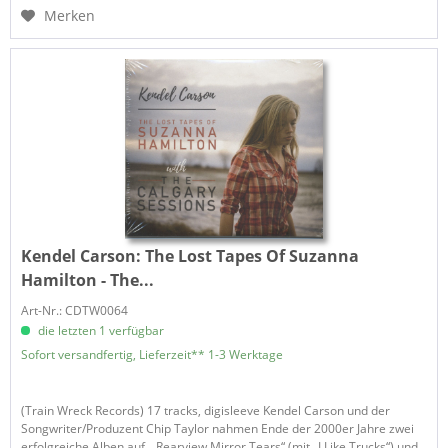
Merken
Kendel Carson:
The Lost Tapes Of Suzanna
Hamilton - The...
Art-Nr.: CDTW0064
die letzten 1 verfügbar
Sofort versandfertig, Lieferzeit** 1-3 Werktage
(Train Wreck Records) 17 tracks, digisleeve Kendel Carson und der
Songwriter/Produzent Chip Taylor nahmen Ende der 2000er Jahre zwei
erfolgreiche Alben auf, „Rearview Mirror Tears“ (mit „I Like Trucks“) und