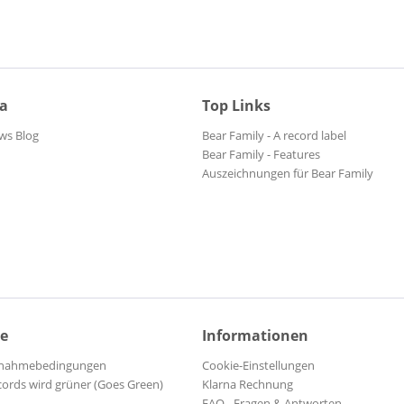
ia
Top Links
ws Blog
Bear Family - A record label
Bear Family - Features
Auszeichnungen für Bear Family
ce
Informationen
ilnahmebedingungen
Cookie-Einstellungen
cords wird grüner (Goes Green)
Klarna Rechnung
FAQ - Fragen & Antworten