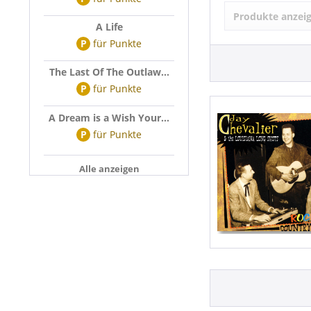
Jay Chevalier
Produkte anzei
A Life
P
für
Punkte
The Last Of The Outlaw...
P
für
Punkte
A Dream is a Wish Your...
P
für
Punkte
Alle anzeigen