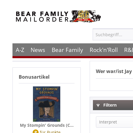
A-Z
News
Bear Family
Rock'n'Roll
R&
Wer war/ist
Jay
Bonusartikel
Filtern
Interpret
My Stompin' Grounds (C...
P
für
Punkte