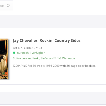
 (1)
Hydra Records (1)
gen
Jay Chevalier:
Rockin' Country Sides
Art-Nr.: CDBCK27123
nur noch 1 verfügbar
Sofort versandfertig, Lieferzeit** 1-3 Werktage
(2004/HYDRA) 30 tracks 1956-2000 with 36 page color booklet.