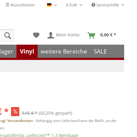
Wunschlisten
Service/Hilfe
Deutsch - DE
Mein Konto
0,00 € *
lager
Vinyl
weitere Bereiche
SALE
€ *
9,95 € *
(50,25% gespart)
zzgl. Versandkosten
- Abhängig vom Lieferland kann die MwSt. an der
en.
ersandfertig, Lieferzeit** 1-3 Werktage