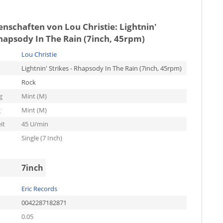
genschaften von
Lou Christie: Lightnin'
Rhapsody In The Rain (7inch, 45rpm)
Lou Christie
Lightnin' Strikes - Rhapsody In The Rain (7inch, 45rpm)
Rock
g
Mint (M)
g
Mint (M)
it
45 U/min
Single (7 Inch)
7inch
Eric Records
0042287182871
0.05