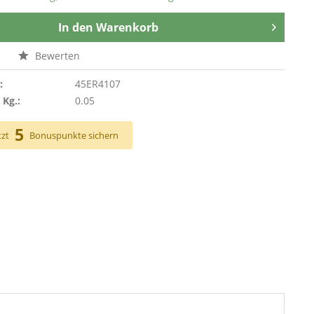
In den
Warenkorb
n
Bewerten
:
45ER4107
 Kg.:
0.05
5
tzt
Bonuspunkte sichern