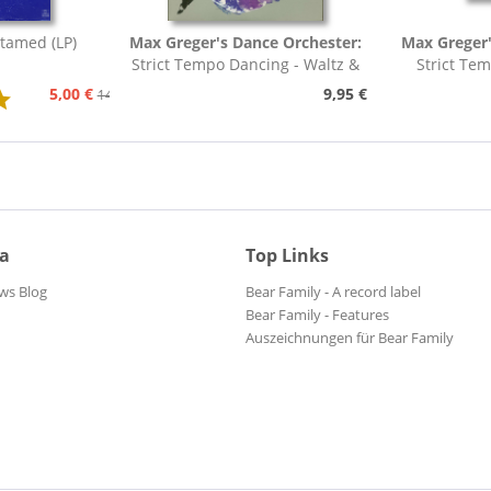
tamed (LP)
Max Greger's Dance Orchester:
Max Greger'
Strict Tempo Dancing - Waltz &
Strict Te
Tango (7inch,...
Foxt
5,00 €
9,95 €
14,95 €
ia
Top Links
ws Blog
Bear Family - A record label
Bear Family - Features
Auszeichnungen für Bear Family