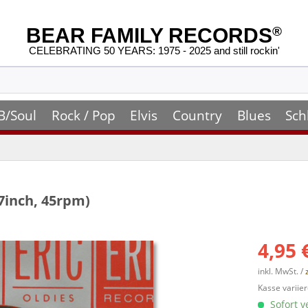
BEAR FAMILY RECORDS
®
CELEBRATING 50 YEARS: 1975 - 2025 and still rockin'
B/Soul
Rock / Pop
Elvis
Country
Blues
Sch
(7inch, 45rpm)
4,95 
inkl. MwSt. /
Kasse variier
Sofort v