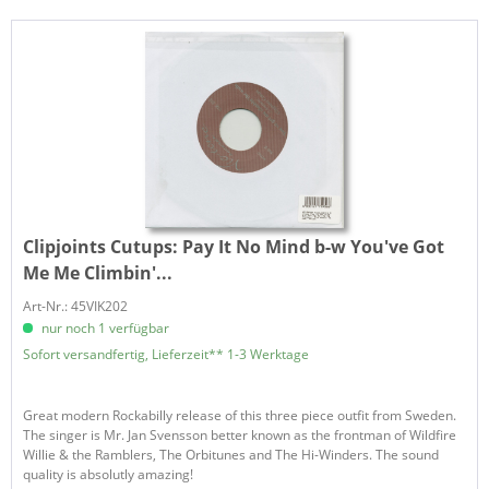
Clipjoints Cutups:
Pay It No Mind b-w You've Got
Me Me Climbin'...
Art-Nr.: 45VIK202
nur noch 1 verfügbar
Sofort versandfertig, Lieferzeit** 1-3 Werktage
Great modern Rockabilly release of this three piece outfit from Sweden.
The singer is Mr. Jan Svensson better known as the frontman of Wildfire
Willie & the Ramblers, The Orbitunes and The Hi-Winders. The sound
quality is absolutly amazing!