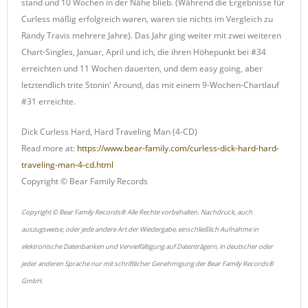
stand und 10 Wochen in der Nähe blieb. (Während die Ergebnisse für
Curless mäßig erfolgreich waren, waren sie nichts im Vergleich zu
Randy Travis mehrere Jahre). Das Jahr ging weiter mit zwei weiteren
Chart-Singles, Januar, April und ich, die ihren Höhepunkt bei #34
erreichten und 11 Wochen dauerten, und dem easy going, aber
letztendlich trite Stonin' Around, das mit einem 9-Wochen-Chartlauf
#31 erreichte.
Dick Curless Hard, Hard Traveling Man (4-CD)
Read more at:
https://www.bear-family.com/curless-dick-hard-hard-
traveling-man-4-cd.html
Copyright © Bear Family Records
Copyright © Bear Family Records® Alle Rechte vorbehalten. Nachdruck, auch
auszugsweise, oder jede andere Art der Wiedergabe, einschließlich Aufnahme in
elektronische Datenbanken und Vervielfältigung auf Datenträgern, in deutscher oder
jeder anderen Sprache nur mit schriftlicher Genehmigung der Bear Family Records®
GmbH.