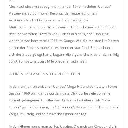
Musik auf diesem Set beginnt im Januar 1970, nachdem Curless'
Plattenvertrag von Tower Records, der heute nicht mehr
existierenden Tochtergesellschaft, auf Capitol, die
Muttergesellschaft, übertragen wurde. Die Suche nach dem Zauber
des unerwarteten Treffers von Curless aus dem Jahr 1966 ging
weiter, ja war bereits seit 1966 im Gange. Wie die meisten Hit-Platten
schien der Prozess mühelos, während er stattfand. Erst nachdem
sich der Staub gelegt hatte, begann die eigentliche Arbeit - den Erfolg
von A Tombstone Every Mile wieder einzufangen.
IN EINEM LASTWAGEN STECKEN GEBLIEBEN
In den fünf Jahren zwischen Curless' Mega-Hit und der letzten Tower-
Session 1969 war klar geworden, dass Dick Curless ein von einer
Formel gefangener Künstler war. Er wurde fast überall als "Lkw-
Fahrer" wahrgenommen, als "Reisender". Das war seine Heimat, sein
Weg zum Erfolg und sein zuverlässigster Zahltag.
In den Filmen nennt man es Typ Casting. Die meisten Künstler, die in