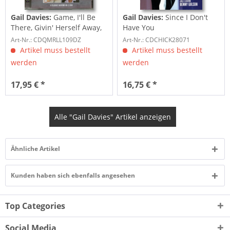
Gail Davies:
Game, I'll Be
Gail Davies:
Since I Don't
There, Givin' Herself Away,
Have You
What...
Art-Nr.: CDQMRLL109DZ
Art-Nr.: CDCHICK28071
Artikel muss bestellt
Artikel muss bestellt
werden
werden
17,95 € *
16,75 € *
Alle "Gail Davies" Artikel anzeigen
Ähnliche Artikel
Kunden haben sich ebenfalls angesehen
Top Categories
Social Media