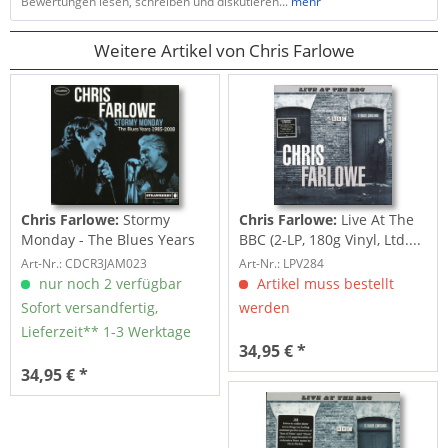
Bewertungen lesen, schreiben und diskutieren...
mehr
Weitere Artikel von Chris Farlowe
Chris Farlowe:
Stormy
Chris Farlowe:
Live At The
Monday - The Blues Years
BBC (2-LP, 180g Vinyl, Ltd....
1985-2008 (3-CD)
Art-Nr.: CDCR3JAM023
Art-Nr.: LPV284
nur noch 2 verfügbar
Artikel muss bestellt
Sofort versandfertig,
werden
Lieferzeit** 1-3 Werktage
34,95 € *
34,95 € *