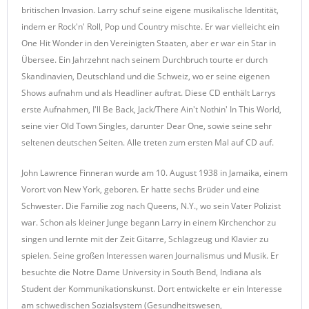
britischen Invasion. Larry schuf seine eigene musikalische Identität,
indem er Rock'n' Roll, Pop und Country mischte. Er war vielleicht ein
One Hit Wonder in den Vereinigten Staaten, aber er war ein Star in
Übersee. Ein Jahrzehnt nach seinem Durchbruch tourte er durch
Skandinavien, Deutschland und die Schweiz, wo er seine eigenen
Shows aufnahm und als Headliner auftrat. Diese CD enthält Larrys
erste Aufnahmen, I'll Be Back, Jack/There Ain't Nothin' In This World,
seine vier Old Town Singles, darunter Dear One, sowie seine sehr
seltenen deutschen Seiten. Alle treten zum ersten Mal auf CD auf.
John Lawrence Finneran wurde am 10. August 1938 in Jamaika, einem
Vorort von New York, geboren. Er hatte sechs Brüder und eine
Schwester. Die Familie zog nach Queens, N.Y., wo sein Vater Polizist
war. Schon als kleiner Junge begann Larry in einem Kirchenchor zu
singen und lernte mit der Zeit Gitarre, Schlagzeug und Klavier zu
spielen. Seine großen Interessen waren Journalismus und Musik. Er
besuchte die Notre Dame University in South Bend, Indiana als
Student der Kommunikationskunst. Dort entwickelte er ein Interesse
am schwedischen Sozialsystem (Gesundheitswesen,