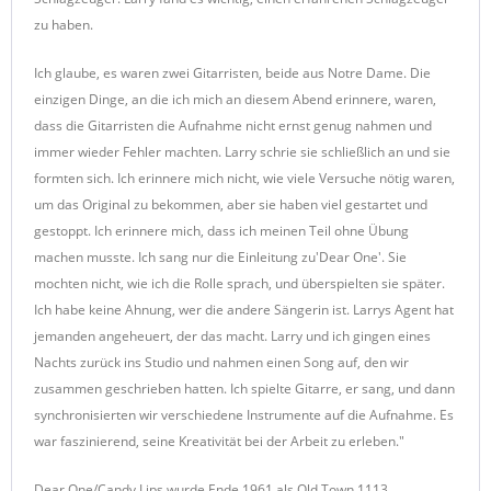
zu haben.
Ich glaube, es waren zwei Gitarristen, beide aus Notre Dame. Die
einzigen Dinge, an die ich mich an diesem Abend erinnere, waren,
dass die Gitarristen die Aufnahme nicht ernst genug nahmen und
immer wieder Fehler machten. Larry schrie sie schließlich an und sie
formten sich. Ich erinnere mich nicht, wie viele Versuche nötig waren,
um das Original zu bekommen, aber sie haben viel gestartet und
gestoppt. Ich erinnere mich, dass ich meinen Teil ohne Übung
machen musste. Ich sang nur die Einleitung zu'Dear One'. Sie
mochten nicht, wie ich die Rolle sprach, und überspielten sie später.
Ich habe keine Ahnung, wer die andere Sängerin ist. Larrys Agent hat
jemanden angeheuert, der das macht. Larry und ich gingen eines
Nachts zurück ins Studio und nahmen einen Song auf, den wir
zusammen geschrieben hatten. Ich spielte Gitarre, er sang, und dann
synchronisierten wir verschiedene Instrumente auf die Aufnahme. Es
war faszinierend, seine Kreativität bei der Arbeit zu erleben."
Dear One/Candy Lips wurde Ende 1961 als Old Town 1113