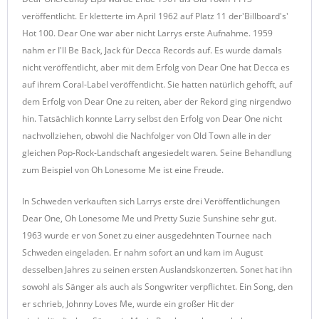
veröffentlicht. Er kletterte im April 1962 auf Platz 11 der'Billboard's'
Hot 100. Dear One war aber nicht Larrys erste Aufnahme. 1959
nahm er I'll Be Back, Jack für Decca Records auf. Es wurde damals
nicht veröffentlicht, aber mit dem Erfolg von Dear One hat Decca es
auf ihrem Coral-Label veröffentlicht. Sie hatten natürlich gehofft, auf
dem Erfolg von Dear One zu reiten, aber der Rekord ging nirgendwo
hin. Tatsächlich konnte Larry selbst den Erfolg von Dear One nicht
nachvollziehen, obwohl die Nachfolger von Old Town alle in der
gleichen Pop-Rock-Landschaft angesiedelt waren. Seine Behandlung
zum Beispiel von Oh Lonesome Me ist eine Freude.
In Schweden verkauften sich Larrys erste drei Veröffentlichungen
Dear One, Oh Lonesome Me und Pretty Suzie Sunshine sehr gut.
1963 wurde er von Sonet zu einer ausgedehnten Tournee nach
Schweden eingeladen. Er nahm sofort an und kam im August
desselben Jahres zu seinen ersten Auslandskonzerten. Sonet hat ihn
sowohl als Sänger als auch als Songwriter verpflichtet. Ein Song, den
er schrieb, Johnny Loves Me, wurde ein großer Hit der