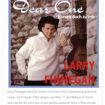
Larry Finnegan wird für immer mit einem Hit in Verbindung gebracht,
Lieber. Im Frühjahr 1962 stieg er auf Platz 11 der'Billboard'-Charts
und machte ihn zum Star in den Jahren zwischen Rock'n' Roll und der