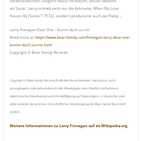
niederländischen Sängerin Maria Pereboom, besser bekannt
als'Suzie'. Larry schrieb nicht nur die Kehrseite, When My Love
Passes By (Sonet T 7572), sondern produzierte auch die Platte....
Larry Finnegan Dear One - Komm doch zu mir
Read more at:
https://www.bear-family.com/finnegan-larry-dear-one-
komm-doch-zu-mir.html
Copyright © Bear Family Records
Copyright © Bear Family Records® Alle Rechte vorbehalten. Nachdruck, auch
auszugsweise, oder jede andere Art der Wiedergabe, einschließlich Aufnahme in
elektronische Datenbanken und Vervielfältigung auf Datenträgern, in deutscher oder
jeder anderen Sprache nur mit schriftlicher Genehmigung der Bear Family Records®
GmbH.
Weitere Informationen zu
Larry Finnegan
auf
de.Wikipedia.org