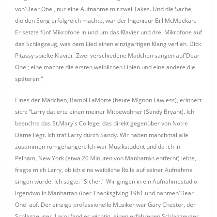
von'Dear One', nur eine Aufnahme mit zwei Takes. Und die Sache,
die den Song erfolgreich machte, war der Ingenieur Bill McMeekan.
Er setzte fünf Mikrofone in und um das Klavier und drei Mikrofone auf
das Schlagzeug, was dem Lied einen einzigartigen Klang verlieh. Dick
Pitassy spielte Klavier. Zwei verschiedene Mädchen sangen auf'Dear
One'; eine machte die ersten weiblichen Linien und eine andere die
späteren."
Eines der Mädchen, Bambi LaMorte (heute Mignon Lawless), erinnert
sich: "Larry datierte einen meiner Mitbewohner (Sandy Bryant). Ich
besuchte das St.Mary's College, das direkt gegenüber von Notre
Dame liegt. Ich traf Larry durch Sandy. Wir haben manchmal alle
zusammen rumgehangen. Ich war Musikstudent und da ich in
Pelham, New York (etwa 20 Minuten von Manhattan entfernt) lebte,
fragte mich Larry, ob ich eine weibliche Rolle auf seiner Aufnahme
singen würde. Ich sagte: "Sicher." Wir gingen in ein Aufnahmestudio
irgendwo in Manhattan über Thanksgiving 1961 und nahmen'Dear
One' auf. Der einzige professionelle Musiker war Gary Chester, der
Schlagzeuger. Larry fand es wichtig, einen erfahrenen Schlagzeuger