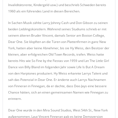
Invaliditätsrente, Kindergeld usw.) und beschrieb Schweden bereits
1960 als ein führendes Land in diesen Bereichen.
In Sachen Musik zählte Larry Johnny Cash und Don Gibson zu seinen
beiden Lieblingskünstlern. Während seines Studiums schrieb er mit
seinem älteren Bruder Vincent, damals Senior am Boston College,
Dear One. Sie klopften an die Türen von Plattenfirmen in ganz New
York, hatten aber keine Abnehmer, bis sie Hy Weiss, den Besitzer der
kleinen, aber erfolgreichen Old Town Records, trafen. Weiss hatte
bereits Hits wie So Fine by the Fiestas von 1959 und Let The Little Girl
Dance von Billy Bland im folgenden Jahr sowie Life Is But A Dream
von den Harptones produziert. Hy Weiss erkannte Larrys Talent und
sah das Potenzial in Dear One. Er änderte auch Larrys Nachnamen
von Finneran in Finnegan, da er dachte, dass Dee-Jays eine bessere
Chance hätten, sich an einen gemeinsamen Namen wie Finnegan zu
erinnern.
Dear One wurde in den Mira Sound Studios, West 54th St., New York
aufgenommen. Laut Vincent Finneran gab es keine Demoversion