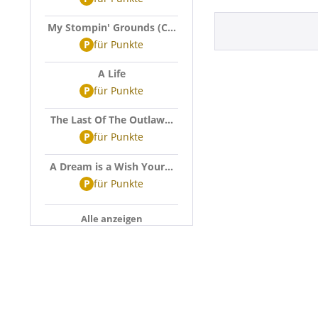
My Stompin' Grounds (C...
P
für
Punkte
A Life
P
für
Punkte
The Last Of The Outlaw...
P
für
Punkte
A Dream is a Wish Your...
P
für
Punkte
Alle anzeigen