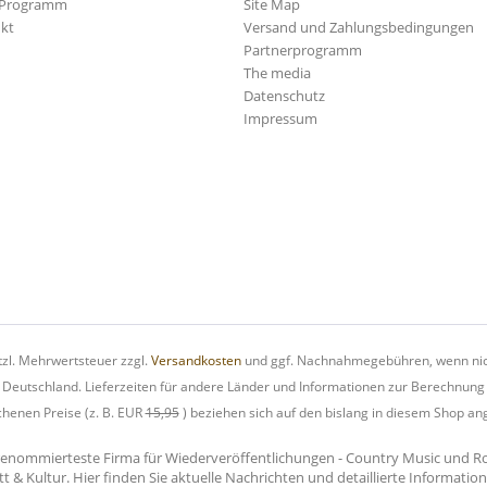
-Programm
Site Map
kt
Versand und Zahlungsbedingungen
Partnerprogramm
The media
Datenschutz
Impressum
etzl. Mehrwertsteuer zzgl.
Versandkosten
und ggf. Nachnahmegebühren, wenn nic
h Deutschland. Lieferzeiten für andere Länder und Informationen zur Berechnung
chenen Preise (z. B. EUR
15,95
) beziehen sich auf den bislang in diesem Shop an
renommierteste Firma für Wiederveröffentlichungen - Country Music und Rock'
tt & Kultur. Hier finden Sie aktuelle Nachrichten und detaillierte Informati