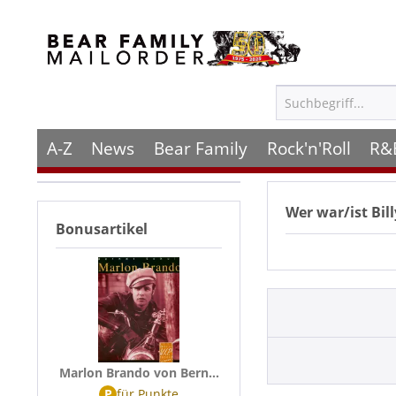
A-Z
News
Bear Family
Rock'n'Roll
R&
Wer war/ist
Bil
Bonusartikel
Marlon Brando von Bern...
P
für
Punkte