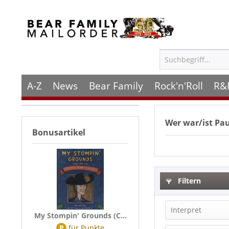
A-Z
News
Bear Family
Rock'n'Roll
R&
Wer war/ist
Pau
Bonusartikel
Filtern
Interpret
My Stompin' Grounds (C...
P
für
Punkte