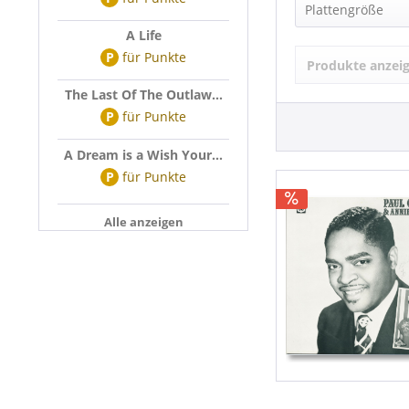
Paul Gayten 
Plattengröße
A Life
LP (12 Inch) (
P
für
Punkte
Produkte anzei
The Last Of The Outlaw...
P
für
Punkte
A Dream is a Wish Your...
P
für
Punkte
Alle anzeigen