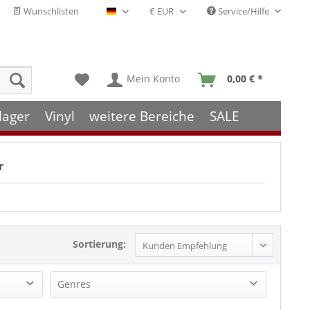
Wunschlisten
Service/Hilfe
Deutsch - DE
Mein Konto
0,00 € *
lager
Vinyl
weitere Bereiche
SALE
r
Sortierung:
Genres