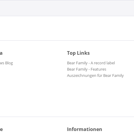
ia
Top Links
ws Blog
Bear Family - A record label
Bear Family - Features
Auszeichnungen für Bear Family
ce
Informationen