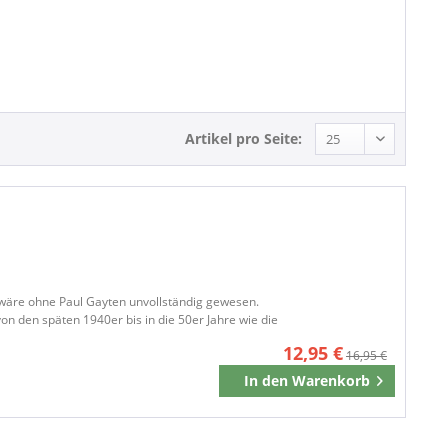
R&B, Soul
Artikel pro Seite:
 wäre ohne Paul Gayten unvollständig gewesen.
n den späten 1940er bis in die 50er Jahre wie die
12,95 €
16,95 €
In den
Warenkorb
Merken