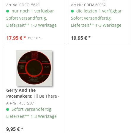
Pacemakers - The...
Pacemakers - The...
Art-Nr.: CDCOL5629
Art-Nr.: CDEMI60932
nur noch 1 verfügbar
die letzten 1 verfügbar
Sofort versandfertig,
Sofort versandfertig,
Lieferzeit** 1-3 Werktage
Lieferzeit** 1-3 Werktage
17,95 € *
19,95 € *
19,95 € *
Gerry And The
Pacemakers:
I'll Be There -
How Do You Do It (7inch,
Art-Nr.: 45ER207
45rpm)
Sofort versandfertig,
Lieferzeit** 1-3 Werktage
9,95 € *