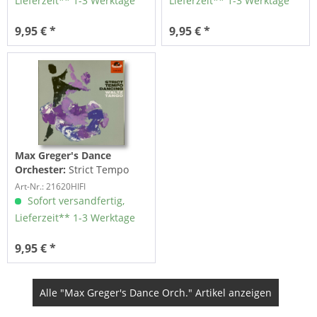
Lieferzeit** 1-3 Werktage
Lieferzeit** 1-3 Werktage
9,95 € *
9,95 € *
Max Greger's Dance
Orchester:
Strict Tempo
Dancing - Waltz & Tango
Art-Nr.: 21620HIFI
(7inch,...
Sofort versandfertig,
Lieferzeit** 1-3 Werktage
9,95 € *
Alle "Max Greger's Dance Orch." Artikel anzeigen