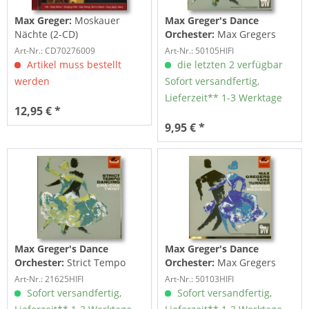
Max Greger:
Moskauer
Max Greger's Dance
Nächte (2-CD)
Orchester:
Max Gregers
Tanz Turnier - Cha-Cha &
Art-Nr.: CD70276009
Art-Nr.: 50105HIFI
Twist...
Artikel muss bestellt
die letzten 2 verfügbar
werden
Sofort versandfertig,
Lieferzeit** 1-3 Werktage
12,95 € *
9,95 € *
Max Greger's Dance
Max Greger's Dance
Orchester:
Strict Tempo
Orchester:
Max Gregers
Dancing - Cha Cha & Twist
Tanzturnier - Boogie &
Art-Nr.: 21625HIFI
Art-Nr.: 50103HIFI
(7inch,...
Madison...
Sofort versandfertig,
Sofort versandfertig,