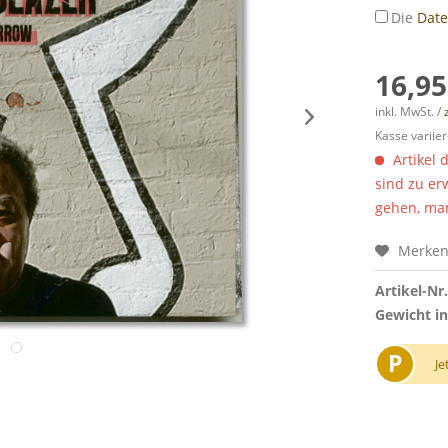
Die
Dat
16,95
inkl. MwSt. /
Kasse variier
Artikel 
sind zu er
gehen, man
Merke
Artikel-Nr.
Gewicht in
P
Je