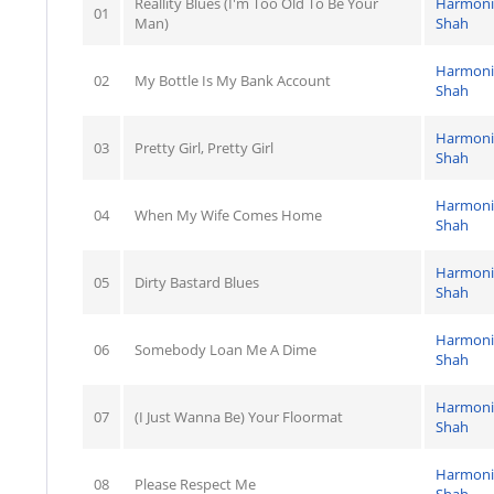
Reallity Blues (I'm Too Old To Be Your
Harmoni
01
Man)
Shah
Harmoni
02
My Bottle Is My Bank Account
Shah
Harmoni
03
Pretty Girl, Pretty Girl
Shah
Harmoni
04
When My Wife Comes Home
Shah
Harmoni
05
Dirty Bastard Blues
Shah
Harmoni
06
Somebody Loan Me A Dime
Shah
Harmoni
07
(I Just Wanna Be) Your Floormat
Shah
Harmoni
08
Please Respect Me