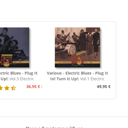
ctric Blues - Plug It
Various - Electric Blues - Plug It
 Up!:
Vol.3 Electric
In! Turn It Up!:
Vol.1 Electric
60 - 1969 (3-CD)
Blues 1939 - 1954 (Deutsch)
36,95 €
49,95 €
39,95 €