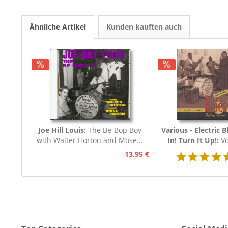
Ähnliche Artikel
Kunden kauften auch
Joe Hill Louis:
The Be-Bop Boy
Various - Electric B
with Walter Horton and Mose...
In! Turn It Up!:
Vo
Blues 1939 - 19
13,95 €
15,95 €