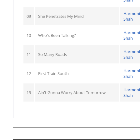
Shah
Harmoni
09
She Penetrates My Mind
Shah
Harmoni
10
Who's Been Talking?
Shah
Harmoni
11
So Many Roads
Shah
Harmoni
12
First Train South
Shah
Harmoni
13
Ain't Gonna Worry About Tomorrow
Shah