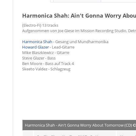
Harmonica Shah: Ain't Gonna Worry Abou
(Electro-Fi) 13 tracks
Aufgenommen von Joe Giese im Mission Recording Studio, Detro
Harmonica Shah
- Gesang und Mundharmonika
Howard Glazer
- Lead-Gitarre
Mike Blaszkiewicz - Gitarre
Steve Glazer - Bass
Ben Moore - Bass auf Track 4
Skeeto Valdez - Schlagzeug
Harmonica Shah - Ain't Gonna Worry About Tomorrow (CD)
C