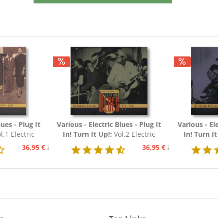
lues - Plug It
Various - Electric Blues - Plug It
Various - Ele
l.1 Electric
In! Turn It Up!:
Vol.2 Electric
In! Turn It
54 (3-CD)
Blues 1954 - 1967 (3-CD)
Blues 19
36,95 €
36,95 €
39,95 €
39,95 €