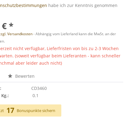
enschutzbestimmungen
habe ich zur Kenntnis genommen
 € *
zzgl. Versandkosten
- Abhängig vom Lieferland kann die MwSt. an der
en.
derzeit nicht verfügbar, Lieferfristen von bis zu 2-3 Wochen
warten. (soweit verfügbar beim Lieferanten - kann schneller
chmal aber leider auch nicht)
n
Bewerten
:
CD3460
 Kg.:
0.1
17
tzt
Bonuspunkte sichern