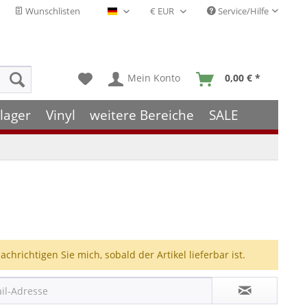
Wunschlisten
Service/Hilfe
Deutsch - DE
Mein Konto
0,00 € *
lager
Vinyl
weitere Bereiche
SALE
achrichtigen Sie mich, sobald der Artikel lieferbar ist.