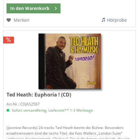
In den
Warenkorb
Merken
Hörprobe
Ted Heath:
Euphoria ! (CD)
Art-Nr.: CDJAS2567
Sofort versandfertig, Lieferzeit** 1-3 Werktage
​(Jasmine Records) 24 tracks Ted Heath betritt die Bühne. Besonders
erwähnenswert sind die sechs Titel, die Fats Wallers „London Suite“
umfassen, beginnend mit „Chelsea“. Die Aufnahmen von Heath, die von