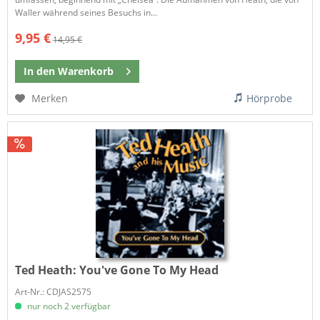
Waller während seines Besuchs in...
9,95 €
14,95 €
In den
Warenkorb
Merken
Hörprobe
Ted Heath:
You've Gone To My Head
Art-Nr.: CDJAS2575
nur noch 2 verfügbar