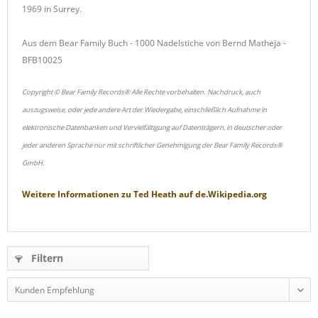
1969 in Surrey.
Aus dem Bear Family Buch - 1000 Nadelstiche von Bernd Matheja -
BFB10025
Copyright © Bear Family Records® Alle Rechte vorbehalten. Nachdruck, auch
auszugsweise, oder jede andere Art der Wiedergabe, einschließlich Aufnahme in
elektronische Datenbanken und Vervielfältigung auf Datenträgern, in deutscher oder
jeder anderen Sprache nur mit schriftlicher Genehmigung der Bear Family Records®
GmbH.
Weitere Informationen zu
Ted Heath
auf
de.Wikipedia.org
Filtern