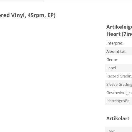
red Vinyl, 45rpm, EP)
Artikelei
Heart (7in
Interpret:
Albumtitel:
Genre
Label
Record Gradin
Sleeve Gradin
Geschwindigke
Plattengröße
Artikelart
EAN: