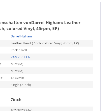
genschaften von
Darrel Higham: Leather
ch, colored Vinyl, 45rpm, EP)
Darrel Higham
Leather Heart (7inch, colored Vinyl, 45rpm, EP)
Rock'n'Roll
VAMPIRELLA
g
Mint (M)
g
Mint (M)
it
45 U/min
Single (7 Inch)
7inch
4027102006675