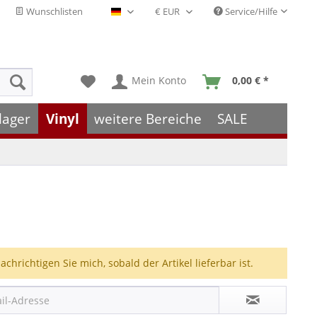
Wunschlisten
Service/Hilfe
Deutsch - DE
Mein Konto
0,00 € *
lager
Vinyl
weitere Bereiche
SALE
achrichtigen Sie mich, sobald der Artikel lieferbar ist.