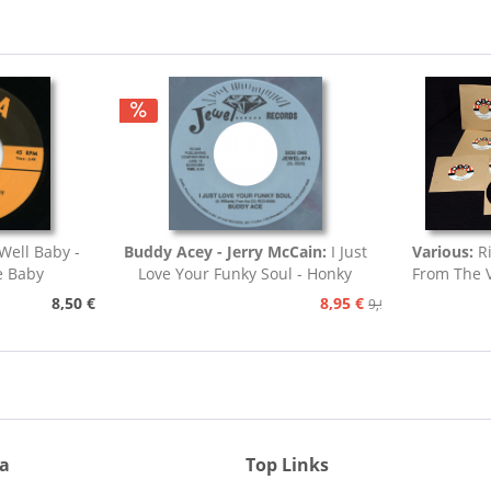
Well Baby -
Buddy Acey - Jerry McCain:
I Just
Various:
Ri
e Baby
Love Your Funky Soul - Honky
From The V
Tonk
8,50 €
8,95 €
9,95 €
ia
Top Links