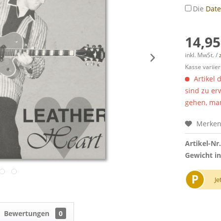
Die
Dat
14,95
inkl. MwSt. /
Kasse variier
Artikel 
sind zu er
gehen, man
Merke
Artikel-Nr.
Gewicht in
P
Je
Bewertungen
0