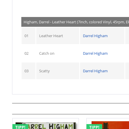
Higham, Darrel - Leather Heart (7inch, colored Vinyl, 45rpm, E
01
Leather Heart
Darrel Higham
02
Catch on
Darrel Higham
03
Scatty
Darrel Higham
TIPP!
TIPP!