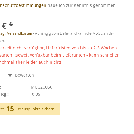
enschutzbestimmungen
habe ich zur Kenntnis genommen
 € *
zzgl. Versandkosten
- Abhängig vom Lieferland kann die MwSt. an der
en.
derzeit nicht verfügbar, Lieferfristen von bis zu 2-3 Wochen
warten. (soweit verfügbar beim Lieferanten - kann schneller
chmal aber leider auch nicht)
n
Bewerten
:
MCG20066
 Kg.:
0.05
15
tzt
Bonuspunkte sichern