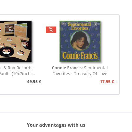
c & Ron Records -
Connie Francis:
Sentimental
aults (10x7inch,...
Favorites - Treasury Of Love
Songs...
49,95 €
17,95 €
19,95 €
Your advantages with us