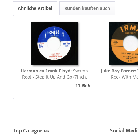
Ähnliche Artikel
Kunden kauften auch
Harmonica Frank Floyd:
Swamp
Juke Boy Barner:
Root - Step It Up And Go (7inch,
Rock With M
45rpm)
11,95 €
Top Categories
Social Med