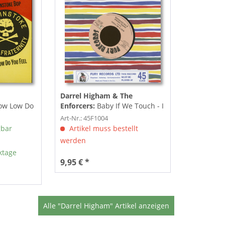
Darrel Higham & The
How Low Do
Enforcers:
Baby If We Touch - I
Wonder If You Wonder...
Art-Nr.: 45F1004
gbar
Artikel muss bestellt
werden
ktage
9,95 € *
Alle "Darrel Higham" Artikel anzeigen