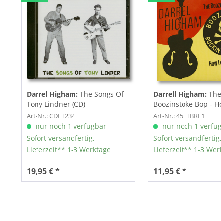
Darrel Higham:
The Songs Of
Darrell Higham:
The
Tony Lindner (CD)
Boozinstoke Bop - 
You Feel...
Art-Nr.: CDFT234
Art-Nr.: 45FTBRF1
nur noch 1 verfügbar
nur noch 1 verfü
Sofort versandfertig,
Sofort versandfertig,
Lieferzeit** 1-3 Werktage
Lieferzeit** 1-3 Wer
19,95 € *
11,95 € *