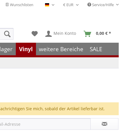
Wunschlisten
Service/Hilfe
Deutsch - DE
Mein Konto
0,00 € *
lager
Vinyl
weitere Bereiche
SALE
achrichtigen Sie mich, sobald der Artikel lieferbar ist.