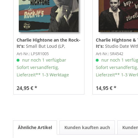
Charlie Hightone an the Rock-
Charlie Hightone &
It's:
Small But Loud (LP,
It's:
Studio Date With
10inch)
Hightone & The...
Art-Nr.: LPSR1005
Art-Nr.: SR4542
nur noch 1 verfügbar
nur noch 1 verfü
Sofort versandfertig,
Sofort versandfertig,
Lieferzeit** 1-3 Werktage
Lieferzeit** 1-3 Wer
24,95 € *
14,95 € *
Ähnliche Artikel
Kunden kauften auch
Kunden