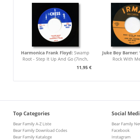
Harmonica Frank Floyd:
Swamp
Juke Boy Barner:
Root - Step It Up And Go (7inch,
Rock With M
45rpm)
11,95 €
Top Categories
Social Med
Bear Family A-Z Liste
Bear Family Ne
Bear Family Download Codes
Facebook
Bear Family Kataloge
Instagram