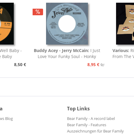
Well Baby -
Buddy Acey - Jerry McCain:
I Just
Various:
R
e Baby
Love Your Funky Soul - Honky
From The V
Tonk
8,50 €
8,95 €
9,95 €
ia
Top Links
ws Blog
Bear Family - A record label
Bear Family - Features
Auszeichnungen für Bear Family