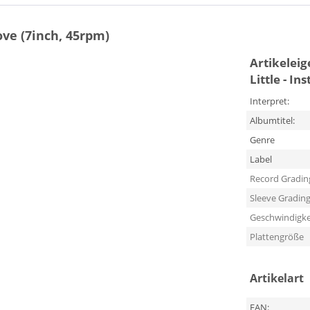
ove (7inch, 45rpm)
Artikelei
Little - I
Interpret:
Albumtitel:
Genre
Label
Record Gradin
Sleeve Gradin
Geschwindigke
Plattengröße
Artikelart
EAN: