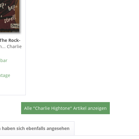
 The Rock-
... Charlie
gbar
ktage
Alle "Charlie Hightone" Artikel anzeigen
 haben sich ebenfalls angesehen