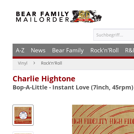
A-Z
News
Bear Family
Rock'n'Roll
R&
Vinyl
Rock'n'Roll
Charlie Hightone
Bop-A-Little - Instant Love (7inch, 45rpm)