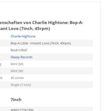
genschaften von
Charlie Hightone: Bop-A-
nstant Love (7inch, 45rpm)
Charlie Hightone
Bop-A-Little - Instant Love (7inch, 45rpm)
Rock'n'Roll
Sleazy Records
g
Mint (M)
g
Mint (M)
it
45 U/min
Single (7 Inch)
7inch
4000127742766