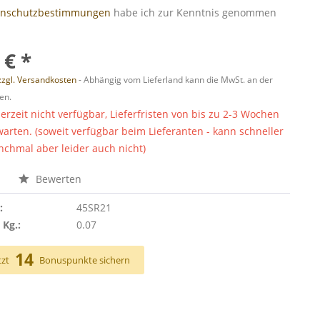
enschutzbestimmungen
habe ich zur Kenntnis genommen
 € *
zzgl. Versandkosten
- Abhängig vom Lieferland kann die MwSt. an der
en.
derzeit nicht verfügbar, Lieferfristen von bis zu 2-3 Wochen
warten. (soweit verfügbar beim Lieferanten - kann schneller
chmal aber leider auch nicht)
n
Bewerten
:
45SR21
 Kg.:
0.07
14
tzt
Bonuspunkte sichern