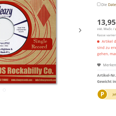
Die
Dat
13,95
inkl. MwSt. /
Kasse variier
Artikel 
sind zu er
gehen, man
Merke
Artikel-Nr.
Gewicht in
P
Je