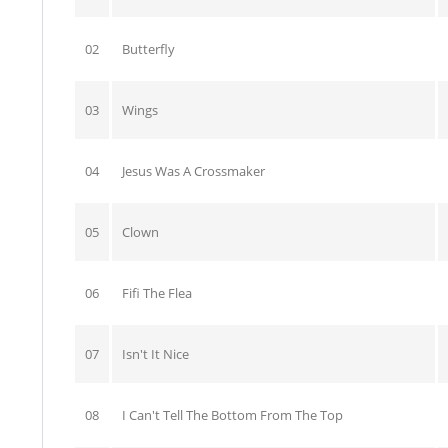
02
Butterfly
03
Wings
04
Jesus Was A Crossmaker
05
Clown
06
Fifi The Flea
07
Isn't It Nice
08
I Can't Tell The Bottom From The Top