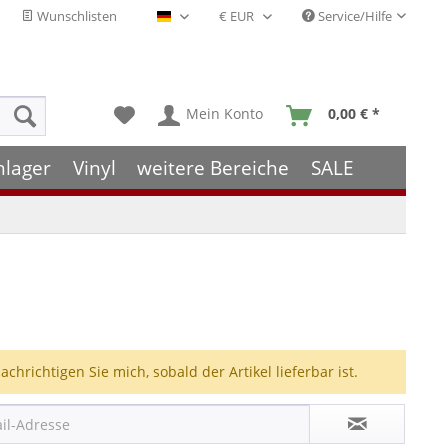
Wunschlisten
Service/Hilfe
Deutsch - DE
Mein Konto
0,00 € *
hlager
Vinyl
weitere Bereiche
SALE
achrichtigen Sie mich, sobald der Artikel lieferbar ist.