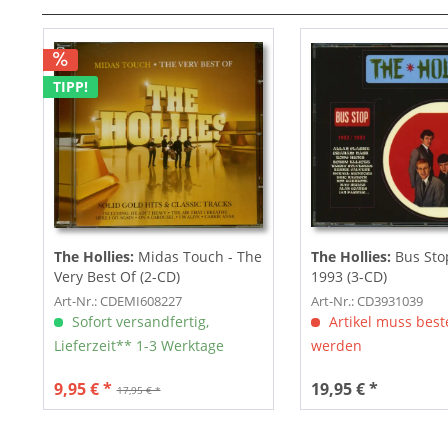
TIPP!
The Hollies:
Midas Touch - The
The Hollies:
Bus Stop
Very Best Of (2-CD)
1993 (3-CD)
Art-Nr.: CDEMI608227
Art-Nr.: CD3931039
Sofort versandfertig,
Artikel muss beste
Lieferzeit** 1-3 Werktage
werden
9,95 € *
19,95 € *
17,95 € *