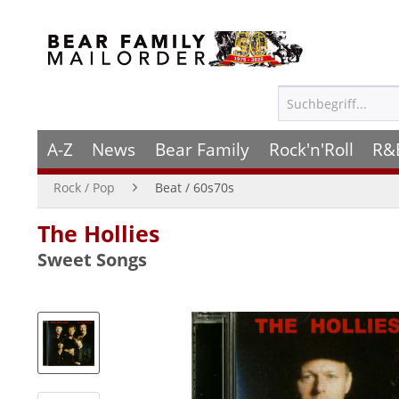
A-Z
News
Bear Family
Rock'n'Roll
R&
Rock / Pop
Beat / 60s70s
The Hollies
Sweet Songs