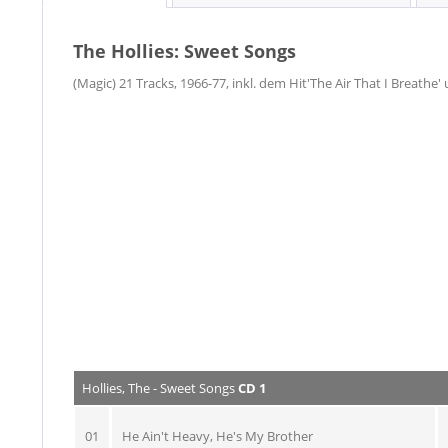
The Hollies: Sweet Songs
(Magic) 21 Tracks, 1966-77, inkl. dem Hit'The Air That I Breathe'
Hollies, The - Sweet Songs
CD 1
01
He Ain't Heavy, He's My Brother