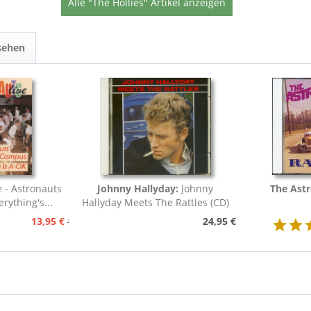
Alle "The Hollies" Artikel anzeigen
sehen
e - Astronauts
Johnny Hallyday:
Johnny
The Astr
rything's...
Hallyday Meets The Rattles (CD)
13,95 €
24,95 €
15,95 €