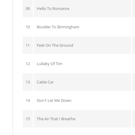
09
Hello To Romance
10
Boulder To Birmingham
11
Feet On The Ground
12
Lullaby Of Tim
13
Cable Car
14
Don't Let Me Down
15
The Air That I Breathe