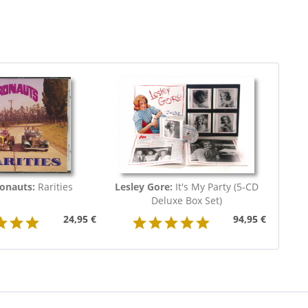
onauts:
Rarities
Lesley Gore:
It's My Party (5-CD
Deluxe Box Set)
24,95 €
94,95 €