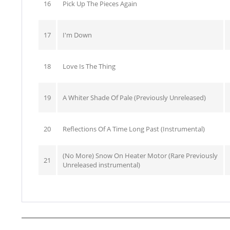
16
Pick Up The Pieces Again
17
I'm Down
18
Love Is The Thing
19
A Whiter Shade Of Pale (Previously Unreleased)
20
Reflections Of A Time Long Past (Instrumental)
(No More) Snow On Heater Motor (Rare Previously
21
Unreleased instrumental)