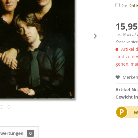
Die
Dat
15,95
inkl. MwSt. /
Kasse variier
Artikel 
sind zu er
gehen, man
Merke
Artikel-Nr.
Gewicht in
P
Je
ewertungen
0