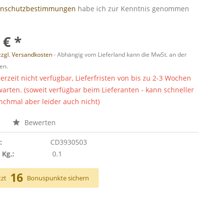
enschutzbestimmungen
habe ich zur Kenntnis genommen
 € *
zzgl. Versandkosten
- Abhängig vom Lieferland kann die MwSt. an der
en.
derzeit nicht verfügbar, Lieferfristen von bis zu 2-3 Wochen
warten. (soweit verfügbar beim Lieferanten - kann schneller
chmal aber leider auch nicht)
n
Bewerten
:
CD3930503
 Kg.:
0.1
16
tzt
Bonuspunkte sichern