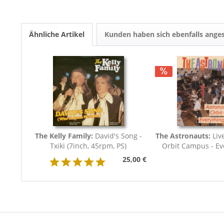
Ähnliche Artikel
Kunden haben sich ebenfalls ange
The Kelly Family:
David's Song -
The Astronauts:
Liv
Txiki (7inch, 45rpm, PS)
Orbit Campus - Eve
25,00 €