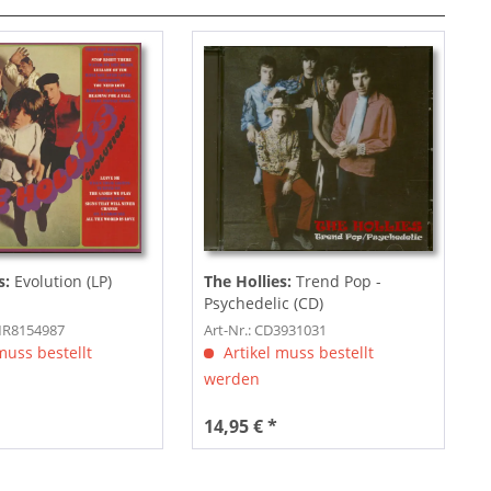
s:
Evolution (LP)
The Hollies:
Trend Pop -
Psychedelic (CD)
PMR8154987
Art-Nr.: CD3931031
muss bestellt
Artikel muss bestellt
werden
14,95 € *