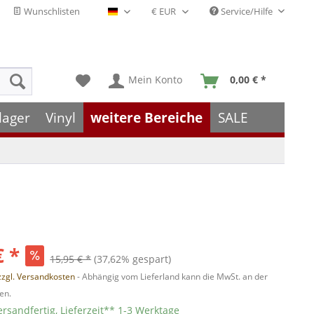
Wunschlisten
Service/Hilfe
Deutsch - DE
Mein Konto
0,00 € *
lager
Vinyl
weitere Bereiche
SALE
€ *
15,95 € *
(37,62% gespart)
zzgl. Versandkosten
- Abhängig vom Lieferland kann die MwSt. an der
en.
ersandfertig, Lieferzeit** 1-3 Werktage