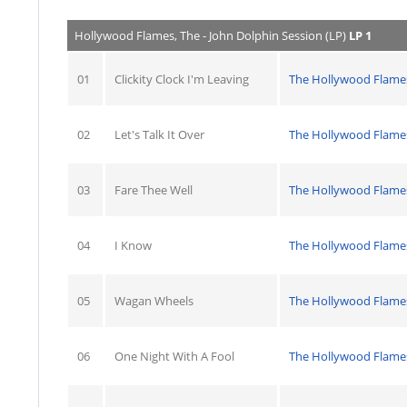
Hollywood Flames, The - John Dolphin Session (LP)
LP 1
01
Clickity Clock I'm Leaving
The Hollywood Flame
02
Let's Talk It Over
The Hollywood Flame
03
Fare Thee Well
The Hollywood Flame
04
I Know
The Hollywood Flame
05
Wagan Wheels
The Hollywood Flame
06
One Night With A Fool
The Hollywood Flame