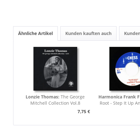
Ähnliche Artikel
Kunden kauften auch
Kunden
Lonzie Thomas:
The George
Harmonica Frank F
Mitchell Collection Vol.8
Root - Step It Up A
45rpm
7,75 €