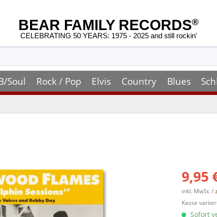
BEAR FAMILY RECORDS
®
CELEBRATING 50 YEARS: 1975 - 2025 and still rockin'
B/Soul
Rock / Pop
Elvis
Country
Blues
Sch
9,95 
inkl. MwSt. /
Kasse variier
Sofort v