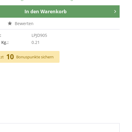
In den
Warenkorb
n
Bewerten
:
LPJD905
 Kg.:
0.21
10
tzt
Bonuspunkte sichern