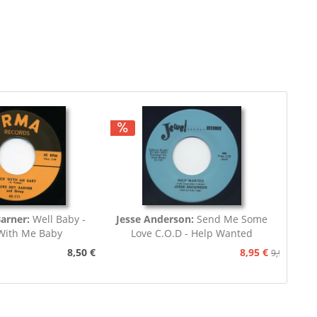
Barner:
Well Baby -
Jesse Anderson:
Send Me Some
With Me Baby
Love C.O.D - Help Wanted
8,50 €
8,95 €
9,95 €