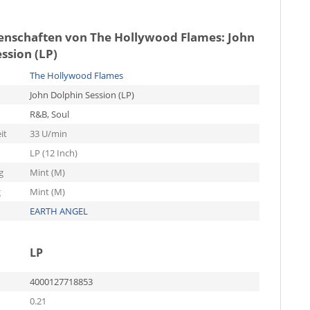
genschaften von
The Hollywood Flames: John
ssion (LP)
The Hollywood Flames
John Dolphin Session (LP)
R&B, Soul
it
33 U/min
LP (12 Inch)
g
Mint (M)
g
Mint (M)
EARTH ANGEL
LP
4000127718853
0.21