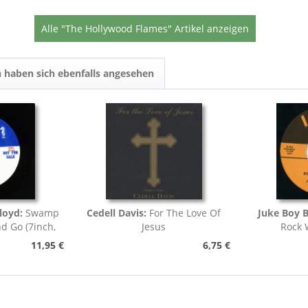
Alle "The Hollywood Flames" Artikel anzeigen
 haben sich ebenfalls angesehen
loyd:
Swamp
Cedell Davis:
For The Love Of
Juke Boy 
nd Go (7inch,
Jesus
Rock 
)
11,95 €
6,75 €