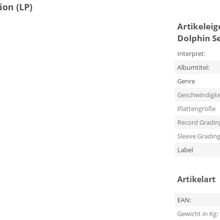
ion (LP)
Artikelei
Dolphin Se
Interpret:
Albumtitel:
Genre
Geschwindigke
Plattengröße
Record Gradin
Sleeve Gradin
Label
Artikelart
EAN:
Gewicht in Kg: