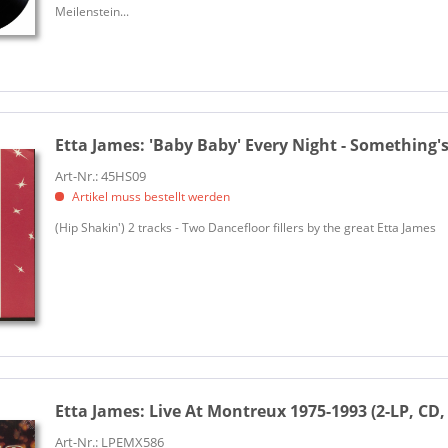
Meilenstein...
Etta James:
'Baby Baby' Every Night - Something's
Art-Nr.: 45HS09
Artikel muss bestellt werden
(Hip Shakin') 2 tracks - Two Dancefloor fillers by the great Etta James
Etta James:
Live At Montreux 1975-1993 (2-LP, CD, 
Art-Nr.: LPEMX586