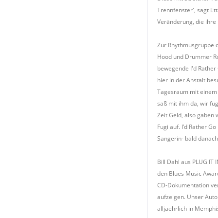
Trennfenster', sagt Et
Veränderung, die ihre
Zur Rhythmusgruppe de
Hood und Drummer Roge
bewegende I'd Rather G
hier in der Anstalt be
Tagesraum mit einem Kl
saß mit ihm da, wir fü
Zeit Geld, also gaben
Fugi auf. I’d Rather G
Sängerin- bald danach 
Bill Dahl aus PLUG IT I
den Blues Music Awards
CD-Dokumentation verm
aufzeigen. Unser Auto
alljaehrlich in Memphi