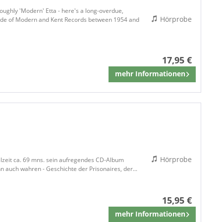
ughly 'Modern' Etta - here's a long-overdue,
Hörprobe
 made of Modern and Kent Records between 1954 and
17,95 €
mehr Informationen
Merken
Hörprobe
elzeit ca. 69 mns. sein aufregendes CD-Album
nn auch wahren - Geschichte der Prisonaires, der...
15,95 €
mehr Informationen
Merken