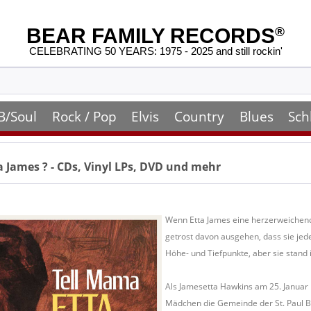
BEAR FAMILY RECORDS
®
CELEBRATING 50 YEARS: 1975 - 2025 and still rockin'
B/Soul
Rock / Pop
Elvis
Country
Blues
Sch
a James
? - CDs, Vinyl LPs, DVD und mehr
Wenn Etta James eine herzerweichende
getrost davon ausgehen, dass sie jede
Höhe- und Tiefpunkte, aber sie stand
Als Jamesetta Hawkins am 25. Januar 1
Mädchen die Gemeinde der St. Paul Ba