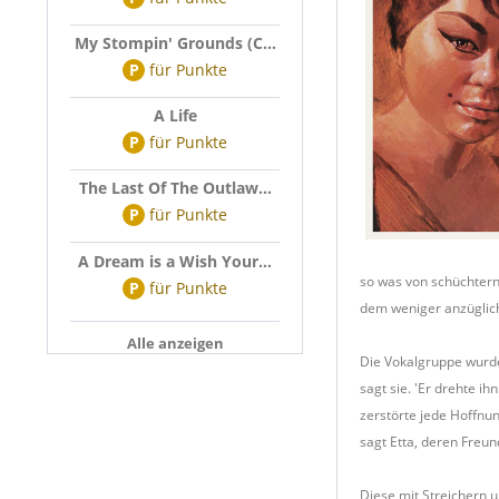
My Stompin' Grounds (C...
P
für
Punkte
A Life
P
für
Punkte
The Last Of The Outlaw...
P
für
Punkte
A Dream is a Wish Your...
so was von schüchtern'
P
für
Punkte
dem weniger anzüglich
Alle anzeigen
Die Vokalgruppe wurde
sagt sie. 'Er drehte i
zerstörte jede Hoffnu
sagt Etta, deren Freu
Diese mit Streichern u