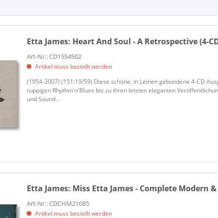
Collectable Records (1)
EAR MUSIC (1)
HIP-O-SELECT (1)
Hip Shakin' (1)
Etta James:
Heart And Soul - A Retrospective (4-C
KENT (1)
Art-Nr.: CD1554502
KENT UK (1)
Artikel muss bestellt werden
NOT NOW (1)
(1954-2007) (151:19/59) Diese schöne, in Leinen gebundene 4-CD Au
Rat Pack Records (1)
ruppigen Rhythm'n'Blues bis zu ihren letzten eleganten Veröffentlichu
und Sound...
Wax Time Records (1)
WaxTime Records (1)
Etta James:
Miss Etta James - Complete Modern & 
Art-Nr.: CDCHM21085
Artikel muss bestellt werden