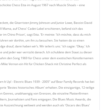
so schickte Chess Etta im August 1967 nach Muscle Shoals – eine
ett, die Gitarristen Jimmy Johnson und Junior Lowe, Bassist David
l Mama, auf Chess' Cadet-Label erschienen, befand sich das
 im Chino Prison', sagt Etta. 'Er meinte: 'Ich möchte, dass du mich
 fuhren wir dorthin, um ihn zu besuchen. Sie hatten da so einen
 drauf, dann haben wir’s. Wir teilen’s uns.' Ich sagte: 'Okay.' Ich
se und jeder war verrückt danach. Ich schuldete dem Staat zu dieser
an nahm den Song 1969 für Chess unter dem exotischen Künstlernamen
 Mike Vernon ein Hit für Chicken Shack mit Christine Perfect als
Turn It Up! - Electric Blues 1939 - 2005" auf Bear Family Records hat bei
ie 'Bestes historisches Album' erhalten. Die einzigartige, 12-teilige
n Genres, unabhaengig von Grenzen, die einzelne Plattenfirmen
kern, Journalisten und Fans entgegen. Die Blues Music Awards, die
gste Auszeichnung weltweit und werden auch als 'Oscars des Blues'