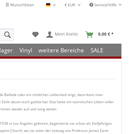
Wunschlisten
Service/Hilfe
Deutsch - DE
Mein Konto
0,00 € *
lager
Vinyl
weitere Bereiche
SALE
 Ballade oder ein sinnliches Liebeslied singt, dann kann man
 Zeile davon auch gelebt hat. Etta hatte ein stürmisches Leben voller
 immer wieder auf und sang weiter.
938 in Los Angeles geboren, begeisterte sie schon als fünfjähriges
ptist Church, wo sie unter der Leitung von Professor James Earle