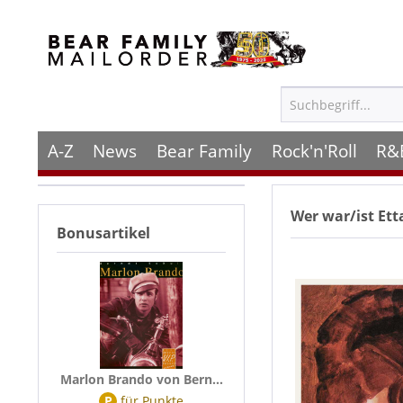
A-Z
News
Bear Family
Rock'n'Roll
R&
Wer war/ist
Ett
Bonusartikel
Marlon Brando von Bern...
P
für
Punkte