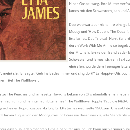
Hines Gospel sang. Ihre Mutter verfra
James mit den Schwestern Jean und Ab
Doo-wop war aber nicht ihre einzige L
Moody und 'How Deep Is The Ocean', w
Etta James. Das Trio sah Hank Ballard
deren Work With Me Annie so begeiste
der Mitchells lernte den Bandleader 
Schwester und James, sich ein Taxi z
eintrafen, wurde dem Teenager Etta a
, meint sie. 'Er sagte: 'Geh ins Badezimmer und sing dort!'' Es klappte- Otis buch
en Titel The Wallflower.
 zu The Peaches und Jamesetta Hawkins bekam von Otis ebenfalls einen neuen 
hn einfach um und nannte mich Etta James.' The Wallflower toppte 1955 die R&B-C
ng auf einen Pop-Crossover-Erfolg für Etta James wechselte 1960zum Chess-Unter
nd Harvey Fuqua von den Moonglows ihr Interesse daran weckte, alte Standards wi
nterlegten Balladen machten 1961 einen Star aus ihr. 'Ich kann mich erinnern, w