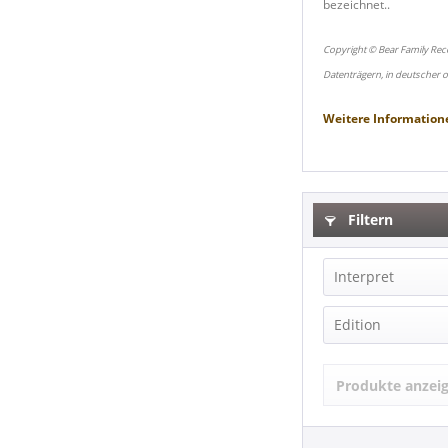
bezeichnet..
Copyright © Bear Family Rec
Datenträgern, in deutscher 
Weitere Information
Filtern
Interpret
Etta James (
Edition
Compilation
Produkte anzei
Limited Edit
Picture Disc