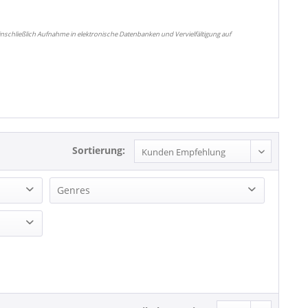
nschließlich Aufnahme in elektronische Datenbanken und Vervielfältigung auf
Sortierung:
Genres
Blues
R&B
R&B, Soul
Rock'n'Roll
Soul