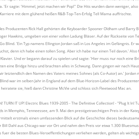
ta. 'Er sagte: 'Himmel, jetzt machen wir Pop!'' Die Hits wurden dann weniger, al
 Karriere mit dem glühend heißen R&B-Top-Ten-Erfolg Tell Mama auffrischte.
s Produzenten Rick Hall gehörten die Keyboarder Spooner Oldham und Barry Beck
r Hawkins, umgeben von einer vollen Ladung Bläser. Auf der Rückseite von Tel
o Blind. 'Ein Typ namens Ellington Jordan saß in Los Angeles im Gefängnis. Er war
suchst, denn ich habe einen tollen Song. Aber ich habe nur einen Teil davon.' Also
avier. Und er begann darauf zu spielen und sagte: 'Hier muss nur noch eine Bridge
gten eine Bridge hinzu und brachten alles in Schwung. Dann gingen wir nach Hau
 wir letztendlich den Namen des Vaters meines Sohnes (als Co-Autor) an.' Jord
o Blind war im selben Jahr in England auf dem Blue-Horizon-Label des Produzenten
heiratete sie, hieß dann Christine McVie und schloss sich Fleetwood Mac an.
N! TURN IT UP! Electric Blues 1939-2005 - The Definitive Collection! - "Plug It In! 
 in Memphis, Tenneessee, am 9. Mai den prestigetraechtigen Preis in der Kategor
ittelt erstmals einen umfassenden Blick auf die Geschichte dieses bedeutsame
r Bill Dahl aus Chicago war vor Ort und nahm den Preis vor etwa 1.300 Bluesmusi
s fuer die besten Blues-Veroeffentlichungen verliehen werden, gelten als wichti