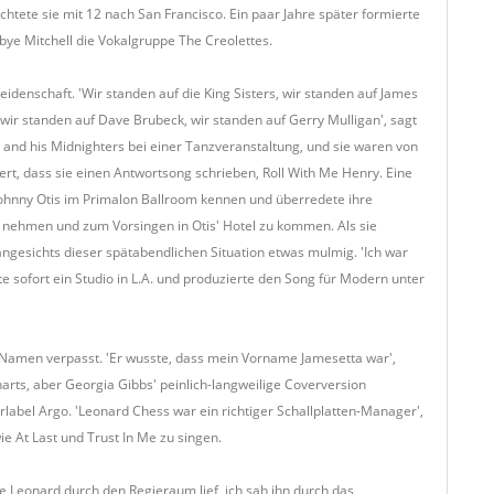
chtete sie mit 12 nach San Francisco. Ein paar Jahre später formierte
ye Mitchell die Vokalgruppe The Creolettes.
eidenschaft. 'Wir standen auf die King Sisters, wir standen auf James
ir standen auf Dave Brubeck, wir standen auf Gerry Mulligan', sagt
 and his Midnighters bei einer Tanzveranstaltung, und sie waren von
rt, dass sie einen Antwortsong schrieben, Roll With Me Henry. Eine
Johnny Otis im Primalon Ballroom kennen und überredete ihre
u nehmen und zum Vorsingen in Otis' Hotel zu kommen. Als sie
ngesichts dieser spätabendlichen Situation etwas mulmig. 'Ich war
te sofort ein Studio in L.A. und produzierte den Song für Modern unter
Namen verpasst. 'Er wusste, dass mein Vorname Jamesetta war',
harts, aber Georgia Gibbs' peinlich-langweilige Coverversion
label Argo. 'Leonard Chess war ein richtiger Schallplatten-Manager',
e At Last und Trust In Me zu singen.
ie Leonard durch den Regieraum lief, ich sah ihn durch das