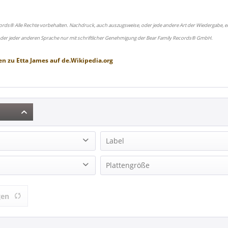
ords® Alle Rechte vorbehalten. Nachdruck, auch auszugsweise, oder jede andere Art der Wiedergabe, ei
oder jeder anderen Sprache nur mit schriftlicher Genehmigung der Bear Family Records® GmbH.
en zu
Etta James
auf
de.Wikipedia.org
Label
16)
20th Cemtury Masterworks (1)
Plattengröße
Ace Records (1)
LP (10 inch) (1)
ACROBAT (1)
gen
ion
LP (12 Inch) (8)
Bear Family Records (2)
Single (7 Inch) (2)
CHESS (1)