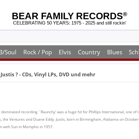
BEAR FAMILY RECORDS
®
CELEBRATING 50 YEARS: 1975 - 2025 and still rockin'
B/Soul
Rock / Pop
Elvis
Country
Blues
Sch
l Justis
? - CDs, Vinyl LPs, DVD und mehr
ax dominated recording `Raunchy' was a huge hit for Phillips International, one of 
, the Ventures and Duane Eddy. Justis, born in Birmingham, Alabama on October
ion with Sun in Memphis in 1957.