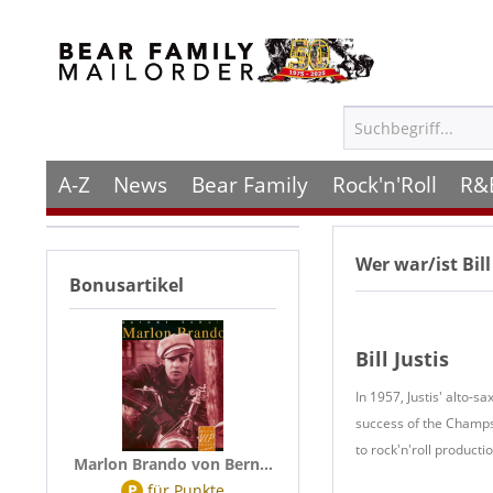
A-Z
News
Bear Family
Rock'n'Roll
R&
Wer war/ist
Bil
Bonusartikel
Bill Justis
In 1957, Justis' alto-s
success of the Champs
to rock'n'roll product
Marlon Brando von Bern...
P
für
Punkte