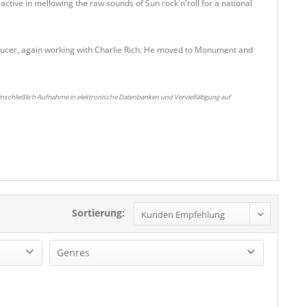
ctive in mellowing the raw sounds of Sun rock'n'roll for a national
roducer, again working with Charlie Rich. He moved to Monument and
nschließlich Aufnahme in elektronische Datenbanken und Vervielfältigung auf
Sortierung:
Genres
Rock'n'Roll