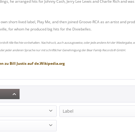
ings, he arranged hits for Johnny Cash, Jerry Lee Lewis and Charlie Rich and was a
 own short-lived label, Play Me, and then joined Groove-RCA as an artist and p
ille, for whom he produced big hits for the Dixiebelles.
ords® Alle Rechte vorbehalten. Nachdruck, auch auszugsweise, oder jede andere Art der Wiedergabe, ei
oder jeder anderen Sprache nur mit schriftlicher Genehmigung der Bear Family Records® GmbH.
en zu
Bill Justis
auf
de.Wikipedia.org
Label
PolyGram (1)