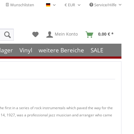
Wunschlisten
Service/Hilfe
Deutsch - DE
Mein Konto
0,00 € *
lager
Vinyl
weitere Bereiche
SALE
the first in a series of rock instrumentals which paved the way for the
 14, 1927, was a professional jazz musician and arranger who came