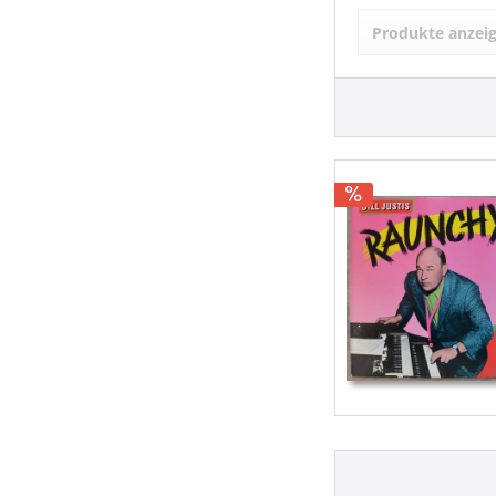
LP (12 Inch) (
Produkte anzei