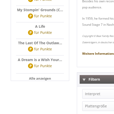
Besides his own record
pop audience.
My Stompin' Grounds (C...
P
für
Punkte
In 1959, he formed his
Sound Stage 7 in Nashv
A Life
P
für
Punkte
Copyright © Bear Family Rec
The Last Of The Outlaw...
Datenträgern, in deutscher 
P
für
Punkte
Weitere Information
A Dream is a Wish Your...
P
für
Punkte
Alle anzeigen
Filtern
Interpret
Bill Justis (1)
Plattengröße