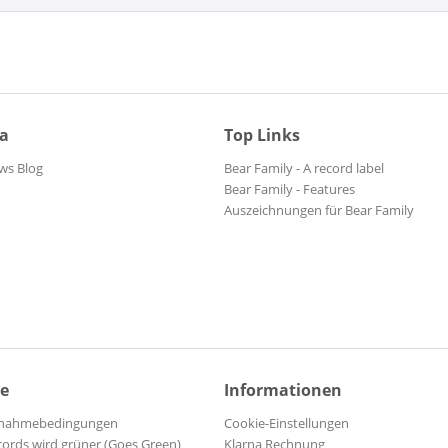
ia
Top Links
ws Blog
Bear Family - A record label
Bear Family - Features
Auszeichnungen für Bear Family
ce
Informationen
ilnahmebedingungen
Cookie-Einstellungen
cords wird grüner (Goes Green)
Klarna Rechnung