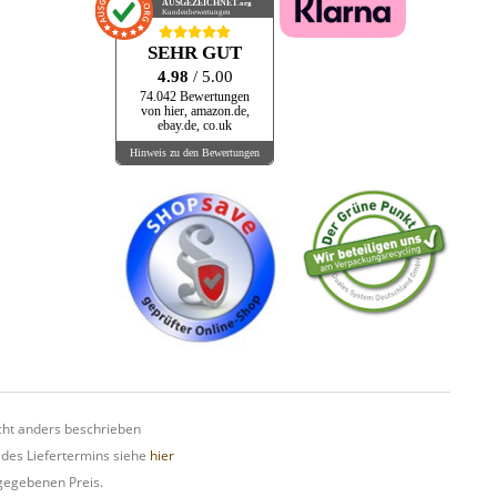
AUSGEZEICHNET
.org
Kundenbewertungen
SEHR GUT
4.98
/ 5.00
74.042 Bewertungen
von hier, amazon.de,
ebay.de, co.uk
Hinweis zu den Bewertungen
ht anders beschrieben
 des Liefertermins siehe
hier
gegebenen Preis.