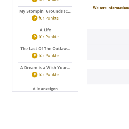
Weitere Information
My Stompin' Grounds (C...
P
für
Punkte
A Life
P
für
Punkte
The Last Of The Outlaw...
P
für
Punkte
A Dream is a Wish Your...
P
für
Punkte
Alle anzeigen