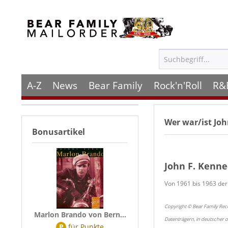
A-Z
News
Bear Family
Rock'n'Roll
R&
Wer war/ist
Joh
Bonusartikel
John F. Kenn
Von 1961 bis 1963 der
Copyright © Bear Family Rec
Marlon Brando von Bern...
Datenträgern, in deutscher 
P
für
Punkte