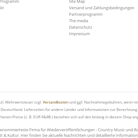
-Programm
Site Map
kt
Versand und Zahlungsbedingungen
Partnerprogramm
The media
Datenschutz
Impressum
etzl. Mehrwertsteuer zzgl.
Versandkosten
und ggf. Nachnahmegebühren, wenn nic
h Deutschland. Lieferzeiten für andere Länder und Informationen zur Berechnung
chenen Preise (z. B. EUR
15,95
) beziehen sich auf den bislang in diesem Shop an
renommierteste Firma für Wiederveröffentlichungen - Country Music und Rock'
tt & Kultur. Hier finden Sie aktuelle Nachrichten und detaillierte Informati