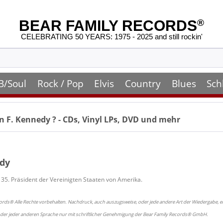
BEAR FAMILY RECORDS
®
CELEBRATING 50 YEARS: 1975 - 2025 and still rockin'
B/Soul
Rock / Pop
Elvis
Country
Blues
Sch
n F. Kennedy
? - CDs, Vinyl LPs, DVD und mehr
edy
 35. Präsident der Vereinigten Staaten von Amerika.
ords® Alle Rechte vorbehalten. Nachdruck, auch auszugsweise, oder jede andere Art der Wiedergabe, ei
oder jeder anderen Sprache nur mit schriftlicher Genehmigung der Bear Family Records® GmbH.