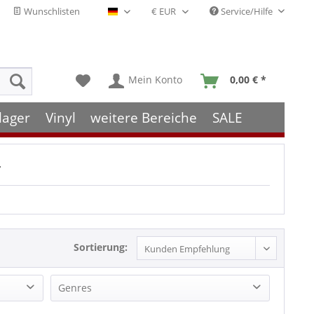
Wunschlisten
Service/Hilfe
Deutsch - DE
Mein Konto
0,00 € *
lager
Vinyl
weitere Bereiche
SALE
r
Sortierung:
Genres