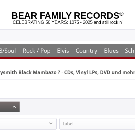
BEAR FAMILY RECORDS
®
CELEBRATING 50 YEARS: 1975 - 2025 and still rockin'
B/Soul
Rock / Pop
Elvis
Country
Blues
Sch
dysmith Black Mambazo
? - CDs, Vinyl LPs, DVD und meh
Label