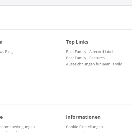
ia
Top Links
ws Blog
Bear Family - A record label
Bear Family - Features
Auszeichnungen für Bear Family
ce
Informationen
ilnahmebedingungen
Cookie-Einstellungen