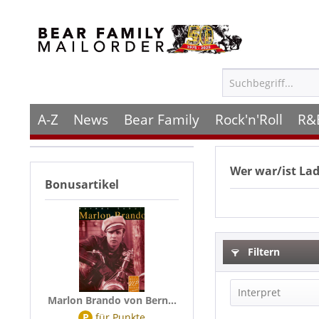
A-Z
News
Bear Family
Rock'n'Roll
R&
Wer war/ist
La
Bonusartikel
Filtern
Interpret
Marlon Brando von Bern...
P
für
Punkte