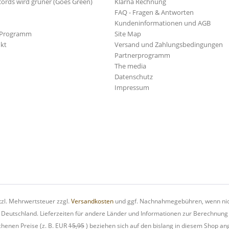
cords wird grüner (Goes Green)
Klarna Rechnung
FAQ - Fragen & Antworten
Kundeninformationen und AGB
-Programm
Site Map
kt
Versand und Zahlungsbedingungen
Partnerprogramm
The media
Datenschutz
Impressum
etzl. Mehrwertsteuer zzgl.
Versandkosten
und ggf. Nachnahmegebühren, wenn nic
h Deutschland. Lieferzeiten für andere Länder und Informationen zur Berechnung
chenen Preise (z. B. EUR
15,95
) beziehen sich auf den bislang in diesem Shop an