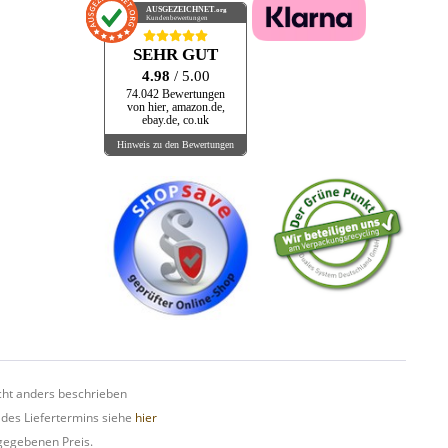
AUSGEZEICHNET
.org
Kundenbewertungen
SEHR GUT
4.98
/ 5.00
74.042 Bewertungen
von hier, amazon.de,
ebay.de, co.uk
Hinweis zu den Bewertungen
ht anders beschrieben
 des Liefertermins siehe
hier
gegebenen Preis.