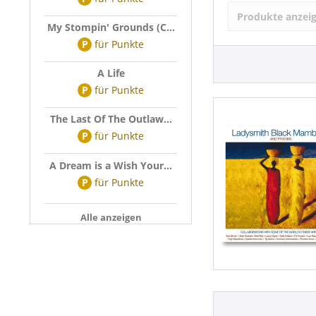
LADYSMITH 
Produkte anzei
My Stompin' Grounds (C...
P
für
Punkte
A Life
P
für
Punkte
The Last Of The Outlaw...
P
für
Punkte
A Dream is a Wish Your...
P
für
Punkte
Alle anzeigen