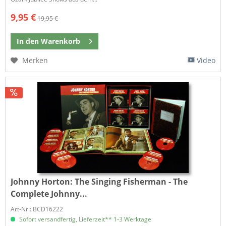
9,95 €
19,95 €
In den
Warenkorb
Merken
Video
Johnny Horton:
The Singing Fisherman - The
Complete Johnny...
Art-Nr.: BCD16222
Sofort versandfertig, Lieferzeit** 1-3 Werktage