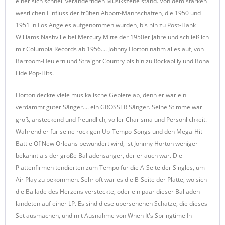
einer sich schnell verändernden Musikszene stand. Von dem starken
westlichen Einfluss der frühen Abbott-Mannschaften, die 1950 und
1951 in Los Angeles aufgenommen wurden, bis hin zu Post-Hank
Williams Nashville bei Mercury Mitte der 1950er Jahre und schließlich
mit Columbia Records ab 1956.... Johnny Horton nahm alles auf, von
Barroom-Heulern und Straight Country bis hin zu Rockabilly und Bona
Fide Pop-Hits.
Horton deckte viele musikalische Gebiete ab, denn er war ein
verdammt guter Sänger.... ein GROSSER Sänger. Seine Stimme war
groß, ansteckend und freundlich, voller Charisma und Persönlichkeit.
Während er für seine rockigen Up-Tempo-Songs und den Mega-Hit
Battle Of New Orleans bewundert wird, ist Johnny Horton weniger
bekannt als der große Balladensänger, der er auch war. Die
Plattenfirmen tendierten zum Tempo für die A-Seite der Singles, um
Air Play zu bekommen. Sehr oft war es die B-Seite der Platte, wo sich
die Ballade des Herzens versteckte, oder ein paar dieser Balladen
landeten auf einer LP. Es sind diese übersehenen Schätze, die dieses
Set ausmachen, und mit Ausnahme von When It's Springtime In