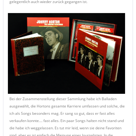
gelegentlich auch wieder zurück gegangen ist.
Bei der Zusammenstellung dieser Sammlung habe ich Balladen
ausgewählt, die Hortons gesamte Karriere umfassen und solche, die
ich als Songs besonders mag. Er sang so gut, dass er fast alles
verkaufen konnte.... fast alles. Ein paar Songs halten nicht stand und
die habe ich weggelassen. Es tut mir leid, wenn sie deine Favoriten
sind, aber es ist einfach die Meinung eines Journalisten. In die