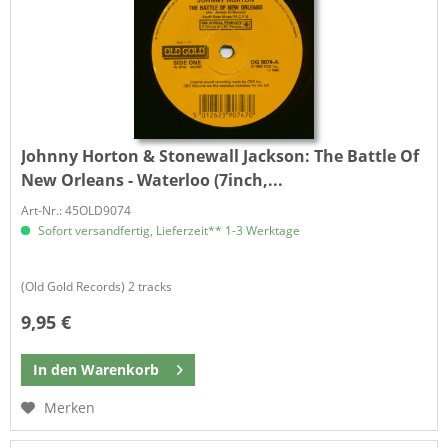
Johnny Horton & Stonewall Jackson:
The Battle Of
New Orleans - Waterloo (7inch,...
Art-Nr.: 45OLD9074
Sofort versandfertig, Lieferzeit** 1-3 Werktage
(Old Gold Records) 2 tracks
9,95 €
In den
Warenkorb
Merken