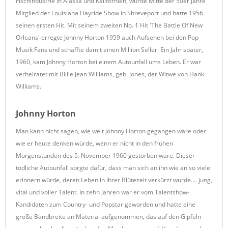
Fischindustrie in Alaska und Kalifornien, wurde Mitte der 50er Jahre
Mitglied der Louisiana Hayride Show in Shreveport und hatte 1956
seinen ersten Hit. Mit seinem zweiten No. 1 Hit 'The Battle Of New
Orleans' erregte Johnny Horton 1959 auch Aufsehen bei den Pop
Musik Fans und schaffte damit einen Million Seller. Ein Jahr später,
1960, kam Johnny Horton bei einem Autounfall ums Leben. Er war
verheiratet mit Billie Jean Williams, geb. Jones, der Witwe von Hank
Williams.
Johnny Horton
Man kann nicht sagen, wie weit Johnny Horton gegangen wäre oder
wie er heute denken würde, wenn er nicht in den frühen
Morgenstunden des 5. November 1960 gestorben wäre. Dieser
tödliche Autounfall sorgte dafür, dass man sich an ihn wie an so viele
erinnern würde, deren Leben in ihrer Blütezeit verkürzt wurde.... jung,
vital und voller Talent. In zehn Jahren war er vom Talentshow-
Kandidaten zum Country- und Popstar geworden und hatte eine
große Bandbreite an Material aufgenommen, das auf den Gipfeln