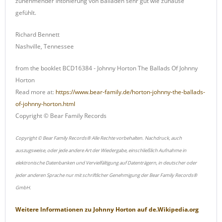
zunehmender Intonierung von Balladen sehr gut wie zuhause
gefühlt.
Richard Bennett
Nashville, Tennessee
from the booklet BCD16384 - Johnny Horton The Ballads Of Johnny
Horton
Read more at:
https://www.bear-family.de/horton-johnny-the-ballads-
of-johnny-horton.html
Copyright © Bear Family Records
Copyright © Bear Family Records® Alle Rechte vorbehalten. Nachdruck, auch
auszugsweise, oder jede andere Art der Wiedergabe, einschließlich Aufnahme in
elektronische Datenbanken und Vervielfältigung auf Datenträgern, in deutscher oder
jeder anderen Sprache nur mit schriftlicher Genehmigung der Bear Family Records®
GmbH.
Weitere Informationen zu
Johnny Horton
auf
de.Wikipedia.org