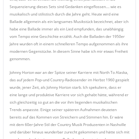
Sequenzierung dieses Sets sind Gedanken eingeflossen.... wie es
musikalisch und stilistisch durch die Jahre geht. Heute wird eine
Ballade allgemein als ein langsames Musikstück bezeichnet, aber ich
habe eine Ballade immer als ein Lied empfunden, das unabhängig
vom Tempo eine Geschichte erzählt. Auch die Balladen der 1950er
Jahre wurden oft in einem schnelleren Tempo aufgenommen als ihre
modernen Gegenstücke. In diesem Sinne habe ich mir etwas Freiheit
genommen.
Johnny Horton war an der Spitze seiner Karriere mit North To Alaska,
das auf jedem Pop-und Country-Radiosender im Herbst 1960 gespielt
wurde, jener Zeit, als Johnny Horton starb. Ich spekuliere, dass er
eine lange und produktive Karriere vor sich gehabt hätte, während er
sich gleichzeitig so gut an die vor ihm liegenden musikalischen
Trends anpasste. Einige seiner späteren Aufnahmen deuteten
bereits auf das Kommen von Streichern und Stimmen hin. Er wäre
mit dem 60er-Jahre-Stil der Country Musik Produzenten in Nashville
und darüber hinaus wunderbar zurecht gekommen und hätte sich mit