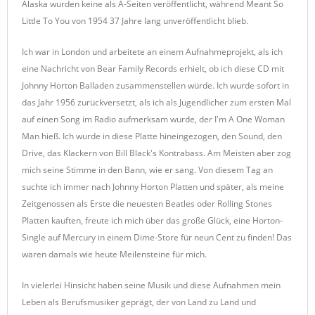
Alaska wurden keine als A-Seiten veröffentlicht, während Meant So
Little To You von 1954 37 Jahre lang unveröffentlicht blieb.
Ich war in London und arbeitete an einem Aufnahmeprojekt, als ich
eine Nachricht von Bear Family Records erhielt, ob ich diese CD mit
Johnny Horton Balladen zusammenstellen würde. Ich wurde sofort in
das Jahr 1956 zurückversetzt, als ich als Jugendlicher zum ersten Mal
auf einen Song im Radio aufmerksam wurde, der I'm A One Woman
Man hieß. Ich wurde in diese Platte hineingezogen, den Sound, den
Drive, das Klackern von Bill Black's Kontrabass. Am Meisten aber zog
mich seine Stimme in den Bann, wie er sang. Von diesem Tag an
suchte ich immer nach Johnny Horton Platten und später, als meine
Zeitgenossen als Erste die neuesten Beatles oder Rolling Stones
Platten kauften, freute ich mich über das große Glück, eine Horton-
Single auf Mercury in einem Dime-Store für neun Cent zu finden! Das
waren damals wie heute Meilensteine für mich.
In vielerlei Hinsicht haben seine Musik und diese Aufnahmen mein
Leben als Berufsmusiker geprägt, der von Land zu Land und