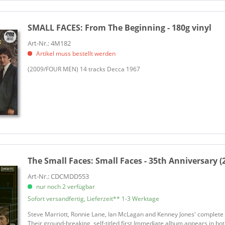
SMALL FACES:
From The Beginning - 180g vinyl
Art-Nr.: 4M182
Artikel muss bestellt werden
(2009/FOUR MEN) 14 tracks Decca 1967
The Small Faces:
Small Faces - 35th Anniversary (
Art-Nr.: CDCMDD553
nur noch 2 verfügbar
Sofort versandfertig, Lieferzeit** 1-3 Werktage
Steve Marriott, Ronnie Lane, Ian McLagan and Kenney Jones' complete 
Their ground-breaking, self-titled first Immediate album appears in bo