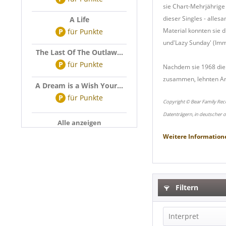
sie Chart-Mehrjährige a
dieser Singles - alle
A Life
Material konnten sie d
P
für
Punkte
und'Lazy Sunday' (Imm
The Last Of The Outlaw...
P
für
Punkte
Nachdem sie 1968 die 
zusammen, lehnten Ang
A Dream is a Wish Your...
P
für
Punkte
Copyright © Bear Family Rec
Datenträgern, in deutscher 
Alle anzeigen
Weitere Information
Filtern
Interpret