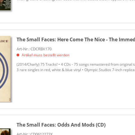
The Small Faces:
Here Come The Nice - The Immedi
Art-Nr.: CDCRBX170
Artikel muss bestellt werden
(2014/Charly) 75 Tracks! • 4 CDs - 75 songs remastered from original ta
3 rare singles in red, white & blue vinyl • Olympic Studios 7-inch replica
The Small Faces:
Odds And Mods (CD)
Art-Nr.: CD0612272X