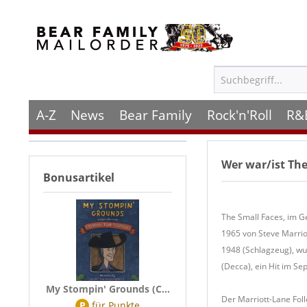
A-Z
News
Bear Family
Rock'n'Roll
R&
Wer war/ist
The
Bonusartikel
The Small Faces, im G
1965 von Steve Marriot
1948 (Schlagzeug), wu
(Decca), ein Hit im 
My Stompin' Grounds (C...
Der Marriott-Lane Foll
P
für
Punkte