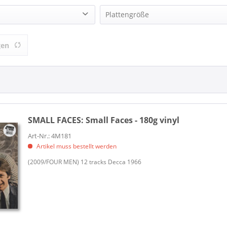
 (8)
4MEN (2)
Plattengröße
ces (7)
Audio Vaults (1)
LP (12 Inch) (7)
Castle Music (1)
gen
ion
CHARLY (1)
Charly Records (2)
FUEL 2000 (1)
Immediate Recordings (5)
Nice Records (1)
WOUNDED BIRD RECORDS (1)
SMALL FACES:
Small Faces - 180g vinyl
Art-Nr.: 4M181
Artikel muss bestellt werden
(2009/FOUR MEN) 12 tracks Decca 1966