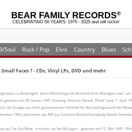
BEAR FAMILY RECORDS
®
CELEBRATING 50 YEARS: 1975 - 2025 and still rockin'
B/Soul
Rock / Pop
Elvis
Country
Blues
Sch
 Small Faces
? - CDs, Vinyl LPs, DVD und mehr
egensatz zu denjenigen, deren Mod-Image die Kreation ihres Managers war, um 
t, geboren am 30. Januar 1947 (Gesang, Gitarre); Ronnie 'Plonk' Lane, 1. April 
chs die Gruppe aus ihrer gemeinsamen Vorliebe für die Lieblingsmusik der Mods -
September 1965, übernahm das Riff aus Solomon Burkes'Everybody Needs Somebod
ow-up, I've Got Mine', erschien, als Ian McLagan - geboren am 12. Mai 1945 - Wi