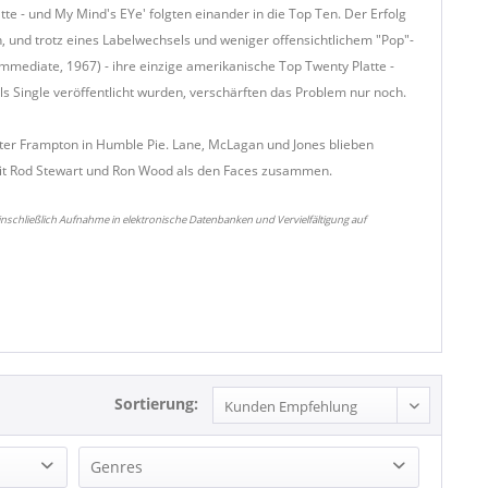
latte - und My Mind's EYe' folgten einander in die Top Ten. Der Erfolg
, und trotz eines Labelwechsels und weniger offensichtlichem "Pop"-
(Immediate, 1967) - ihre einzige amerikanische Top Twenty Platte -
Single veröffentlicht wurden, verschärften das Problem nur noch.
ter Frampton in Humble Pie. Lane, McLagan und Jones blieben
mit Rod Stewart und Ron Wood als den Faces zusammen.
nschließlich Aufnahme in elektronische Datenbanken und Vervielfältigung auf
Sortierung:
Genres