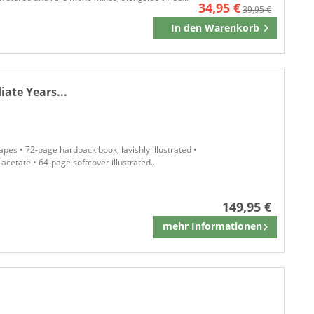
34,95 €
39,95 €
In den
Warenkorb
Merken
ate Years...
pes • 72-page hardback book, lavishly illustrated •
 acetate • 64-page softcover illustrated...
149,95 €
mehr Informationen
Merken