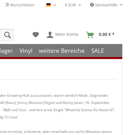
Wunschlisten
Service/Hilfe
Deutsch - DE
Mein Konto
0,00 € *
lager
Vinyl
weitere Bereiche
SALE
den Growirrg-Kult auszunutzen, waren wirklich Mods. Gegründet
1946 (Bass); Jimmy Winston (Orgel) und Kenny Jones, 16. September
 R&B und Soul - und ihre erste Single 'Whatcha Gonna Do About It?'.
y To Love'.
nston ersetzte, scheiterte, aber innerhalb von sechs Monaten waren