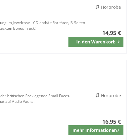
Hörprobe
ung im Jewelcase - CD enthält Raritäten, B-Seiten
teckten Bonus Track!
14,95 €
In den
Warenkorb
Merken
Hörprobe
n der britischen Rocklegende Small Faces.
at auf Audio Vaults.
16,95 €
mehr Informationen
Merken