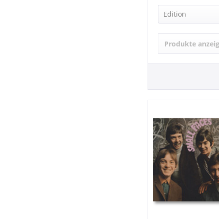
SMALL FACES
Edition
The Small Fa
Compilation
Produkte anzei
Limited Edit