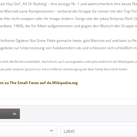
ls Hey Girl', All Or Nothing' - ihre einzige Nr. 1 und wahrscheinlich ihre beste P
samt Marriott-Lane Kompositionen - verband die Gruppe für immer mit den Top Ten
ie Hits nicht stoppen oder ihr Image ändern. Songs wie der jokey'Itchycoo Park' 
ediate, 1968), die für Alben aufgenommen und gegen den Wunsch der Gruppe als 
brillante Ogdens Nut Gone Flake gemacht hatte, gab Marriott auf und kam zu Pe
ebote zur Unterstützung von Solokünstlern ab und schlossen sich schließlich 
ords® Alle Rechte vorbehalten. Nachdruck, auch auszugsweise, oder jede andere Art der Wiedergabe, ei
oder jeder anderen Sprache nur mit schriftlicher Genehmigung der Bear Family Records® GmbH.
en zu
The Small Faces
auf
de.Wikipedia.org
Label