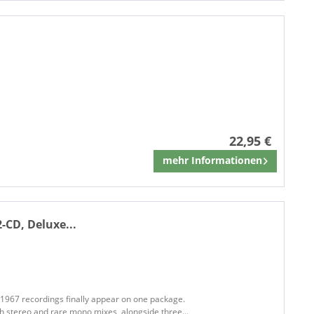
22,95 €
mehr Informationen
Merken
2-CD, Deluxe...
1967 recordings finally appear on one package.
th stereo and rare mono mixes, alongside three...