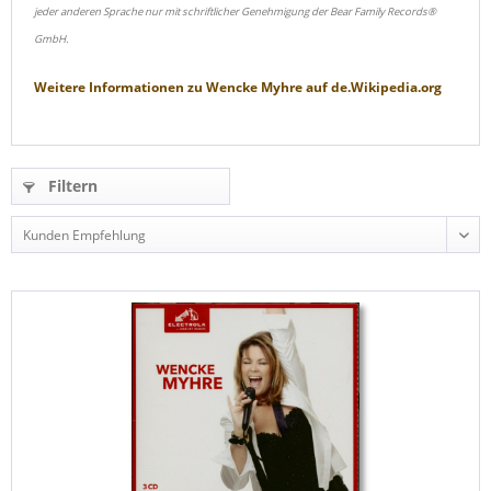
jeder anderen Sprache nur mit schriftlicher Genehmigung der Bear Family Records®
GmbH.
Weitere Informationen zu
Wencke Myhre
auf
de.Wikipedia.org
Filtern