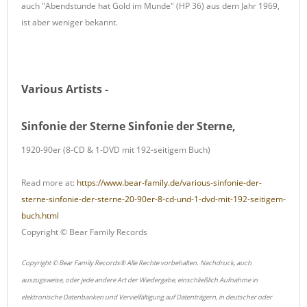
auch "Abendstunde hat Gold im Munde" (HP 36) aus dem Jahr 1969,
ist aber weniger bekannt.
Various Artists -
Sinfonie der Sterne Sinfonie der Sterne,
1920-90er (8-CD & 1-DVD mit 192-seitigem Buch)
Read more at:
https://www.bear-family.de/various-sinfonie-der-
sterne-sinfonie-der-sterne-20-90er-8-cd-und-1-dvd-mit-192-seitigem-
buch.html
Copyright © Bear Family Records
Copyright © Bear Family Records® Alle Rechte vorbehalten. Nachdruck, auch
auszugsweise, oder jede andere Art der Wiedergabe, einschließlich Aufnahme in
elektronische Datenbanken und Vervielfältigung auf Datenträgern, in deutscher oder